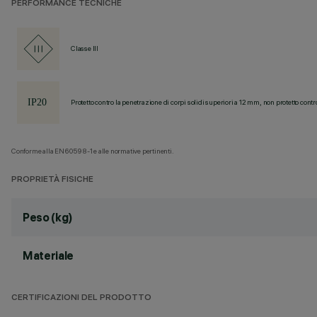
PERFORMANCE TECNICHE
Classe III
Protetto contro la penetrazione di corpi solidi superiori a 12 mm, non protetto contr
Conforme alla EN60598-1 e alle normative pertinenti.
PROPRIETÀ FISICHE
Peso (kg)
Materiale
CERTIFICAZIONI DEL PRODOTTO