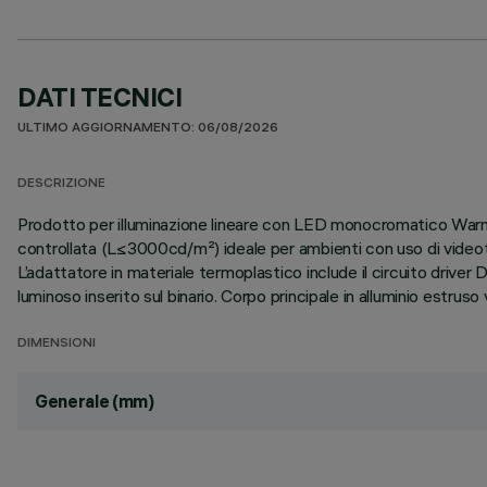
DATI TECNICI
ULTIMO AGGIORNAMENTO: 06/08/2026
DESCRIZIONE
Prodotto per illuminazione lineare con LED monocromatico Warm 
controllata (L≤3000cd/m²) ideale per ambienti con uso di videot
L’adattatore in materiale termoplastico include il circuito dri
luminoso inserito sul binario. Corpo principale in alluminio estru
DIMENSIONI
Generale (mm)