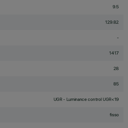
9.5
129.82
-
1417
28
85
UGR - Luminance control UGR<19
fisso