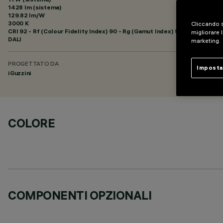
1428 lm (sistema)
129.82 lm/W
3000 K
Cliccando s
CRI
92
- Rf (Colour Fidelity Index) 90 - Rg (Gamut Index) 96
migliorare l
DALI
marketing.
PROGETTATO DA
Imposta
iGuzzini
COLORE
COMPONENTI OPZIONALI