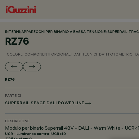
INTERNI
/
APPARECCHI PER BINARIO A BASSA TENSIONE
/
SUPERRAIL TRA
RZ76
COLORE
COMPONENTI OPZIONALI
DATI TECNICI
DATI FOTOMETRICI
D
RZ76
PARTE DI
SUPERRAIL SPACE DALI POWERLINE
DESCRIZIONE
Modulo per binario Superrail 48V - DALI - Warm White - UGR<
UGR - Luminance control UGR<19
11 W (sistema)