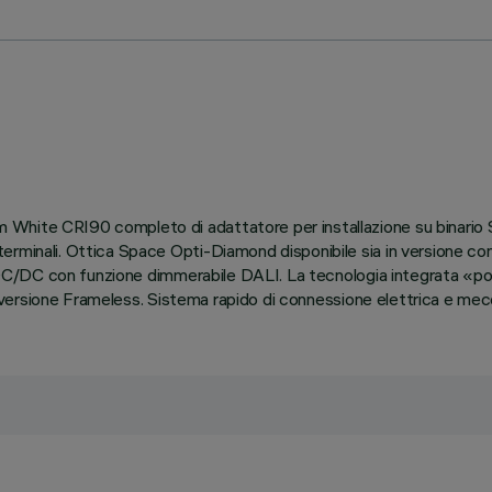
White CRI90 completo di adattatore per installazione su binario 
erminali. Ottica Space Opti-Diamond disponibile sia in versione c
ver DC/DC con funzione dimmerabile DALI. La tecnologia integrata 
so versione Frameless. Sistema rapido di connessione elettrica e mecca