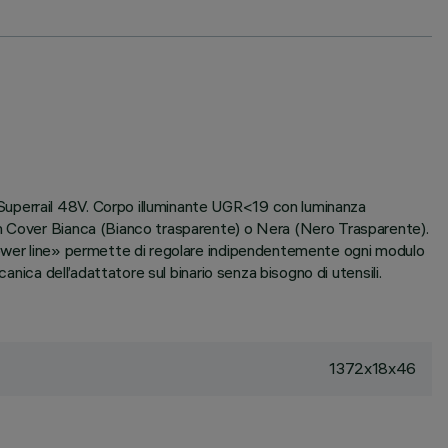
Superrail 48V. Corpo illuminante UGR<19 con luminanza
on Cover Bianca (Bianco trasparente) o Nera (Nero Trasparente).
«power line» permette di regolare indipendentemente ogni modulo
nica dell’adattatore sul binario senza bisogno di utensili.
1372x18x46