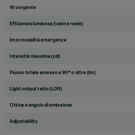
W sorgente
Efficienza luminosa (valore reale)
lm in modalità emergenza
Intensità massima (cd)
Flusso totale emesso a 90° o oltre (lm)
Light output ratio (LOR)
Ottica e angolo di emissione
Adjustability