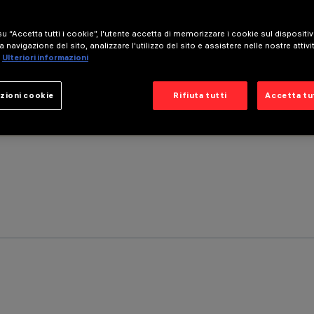
u “Accetta tutti i cookie”, l'utente accetta di memorizzare i cookie sul dispositi
a navigazione del sito, analizzare l'utilizzo del sito e assistere nelle nostre attivi
Ulteriori informazioni
zioni cookie
Rifiuta tutti
Accetta tut