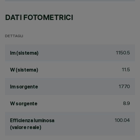
DATI FOTOMETRICI
DETTAGLI
1150.5
lm (sistema)
11.5
W (sistema)
1770
lm sorgente
8.9
W sorgente
100.04
Efficienza luminosa
(valore reale)