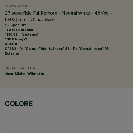
DESCRIZIONE
27 superficie Full Remote - Neutral White - 48Vdc -
L=920mm - Ottica Spot
S - Spot 10°
11.5 W (sistema)
1150.5 lm (sistema)
100.04 lm/W
4000 K
CRI
82
- Rf (Colour Fidelity Index) 86 - Rg (Gamut Index) 95
External
PROGETTATO DA
Jean-Michel Wilmotte
COLORE