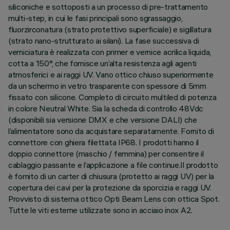
siliconiche e sottoposti a un processo di pre-trattamento
multi-step, in cui le fasi principali sono sgrassaggio,
fluorzirconatura (strato protettivo superficiale) e sigillatura
(strato nano-strutturato ai silani). La fase successiva di
verniciatura è realizzata con primer e vernice acrilica liquida,
cotta a 150°, che fornisce un’alta resistenza agli agenti
atmosferici e ai raggi UV. Vano ottico chiuso superiormente
da un schermo in vetro trasparente con spessore di 5mm
fissato con silicone. Completo di circuito multiled di potenza
in colore Neutral White. Sia la scheda di controllo 48Vdc
(disponibili sia versione DMX e che versione DALI) che
l’alimentatore sono da acquistare separatamente. Fornito di
connettore con ghiera filettata IP68. I prodotti hanno il
doppio connettore (maschio / femmina) per consentire il
cablaggio passante e l’applicazione a file continue.Il prodotto
è fornito di un carter di chiusura (protetto ai raggi UV) per la
copertura dei cavi per la protezione da sporcizia e raggi UV.
Provvisto di sistema ottico Opti Beam Lens con ottica Spot.
Tutte le viti esterne utilizzate sono in acciaio inox A2.