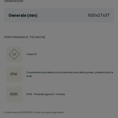
DIMENSIONI
920x27x37
Generale (mm)
PERFORMANCE TECNICHE
Classe III
Completamente protetto contro la penetrazione della polvere, protetto contro le
onde.
IK06 - Protected against 1 J shocks
Conforme alla EN60598-1 e alle normative pertinenti.