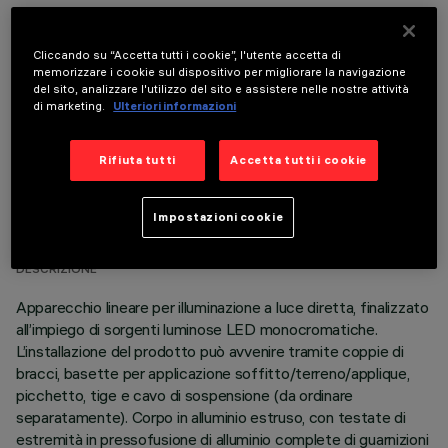
COMPONENTI OPZIONALI
Cliccando su “Accetta tutti i cookie”, l'utente accetta di
memorizzare i cookie sul dispositivo per migliorare la navigazione
del sito, analizzare l'utilizzo del sito e assistere nelle nostre attività
di marketing.
Ulteriori informazioni
Rifiuta tutti
Accetta tutti i cookie
DATI TECNICI
Impostazioni cookie
ULTIMO AGGIORNAMENTO: 06/08/2026
DESCRIZIONE
Apparecchio lineare per illuminazione a luce diretta, finalizzato
all’impiego di sorgenti luminose LED monocromatiche.
L’installazione del prodotto può avvenire tramite coppie di
bracci, basette per applicazione soffitto/terreno/applique,
picchetto, tige e cavo di sospensione (da ordinare
separatamente). Corpo in alluminio estruso, con testate di
estremità in pressofusione di alluminio complete di guarnizioni