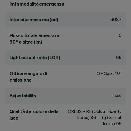
-
lm in modalità emergenza
6987
Intensità massima (cd)
0
Flusso totale emesso a
90° o oltre (lm)
65
Light output ratio (LOR)
S - Spot 10°
Ottica e angolo di
emissione
fisso
Adjustability
CRI
82
- Rf (Colour Fidelity
Qualità del colore della
Index) 86 - Rg (Gamut
luce
Index) 95