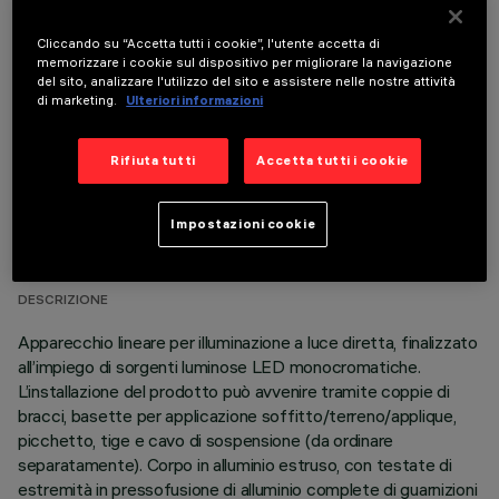
COMPONENTI OPZIONALI
Cliccando su “Accetta tutti i cookie”, l'utente accetta di
memorizzare i cookie sul dispositivo per migliorare la navigazione
del sito, analizzare l'utilizzo del sito e assistere nelle nostre attività
di marketing.
Ulteriori informazioni
Rifiuta tutti
Accetta tutti i cookie
DATI TECNICI
Impostazioni cookie
ULTIMO AGGIORNAMENTO: 06/08/2026
DESCRIZIONE
Apparecchio lineare per illuminazione a luce diretta, finalizzato
all’impiego di sorgenti luminose LED monocromatiche.
L’installazione del prodotto può avvenire tramite coppie di
bracci, basette per applicazione soffitto/terreno/applique,
picchetto, tige e cavo di sospensione (da ordinare
separatamente). Corpo in alluminio estruso, con testate di
estremità in pressofusione di alluminio complete di guarnizioni