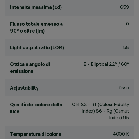
659
Intensità massima (cd)
0
Flusso totale emesso a
90° o oltre (lm)
58
Light output ratio (LOR)
E - Elliptical 22° / 60°
Ottica e angolo di
emissione
fisso
Adjustability
CRI
82
- Rf (Colour Fidelity
Qualità del colore della
Index) 86 - Rg (Gamut
luce
Index) 95
4000 K
Temperatura di colore