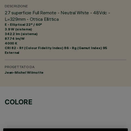
DESCRIZIONE
27 superficie Full Remote - Neutral White - 48Vdc -
L=329mm - Ottica Ellittica
E - Elliptical 22° / 60°
3.9 W (sistema)
342.2 lm (sistema)
87.74 lm/W
4000 K
CRI
82
- Rf (Colour Fidelity Index) 86 - Rg (Gamut Index) 95
External
PROGETTATO DA
Jean-Michel Wilmotte
COLORE