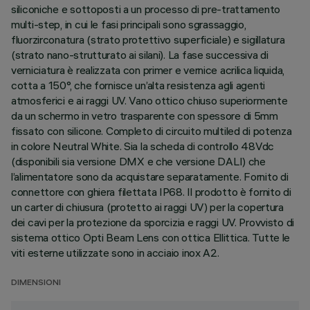
siliconiche e sottoposti a un processo di pre-trattamento
multi-step, in cui le fasi principali sono sgrassaggio,
fluorzirconatura (strato protettivo superficiale) e sigillatura
(strato nano-strutturato ai silani). La fase successiva di
verniciatura è realizzata con primer e vernice acrilica liquida,
cotta a 150°, che fornisce un’alta resistenza agli agenti
atmosferici e ai raggi UV. Vano ottico chiuso superiormente
da un schermo in vetro trasparente con spessore di 5mm
fissato con silicone. Completo di circuito multiled di potenza
in colore Neutral White. Sia la scheda di controllo 48Vdc
(disponibili sia versione DMX e che versione DALI) che
l’alimentatore sono da acquistare separatamente. Fornito di
connettore con ghiera filettata IP68. Il prodotto è fornito di
un carter di chiusura (protetto ai raggi UV) per la copertura
dei cavi per la protezione da sporcizia e raggi UV. Provvisto di
sistema ottico Opti Beam Lens con ottica Ellittica. Tutte le
viti esterne utilizzate sono in acciaio inox A2.
DIMENSIONI