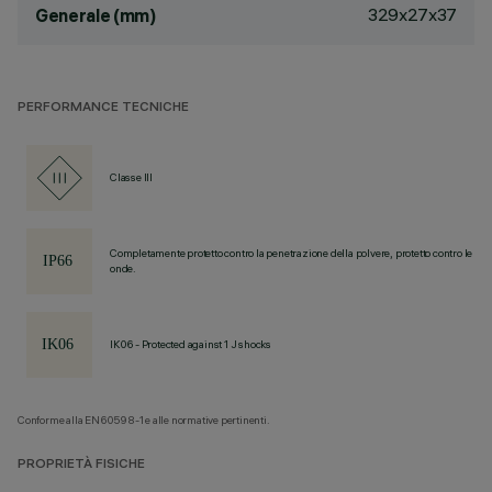
329x27x37
Generale (mm)
PERFORMANCE TECNICHE
Classe III
Completamente protetto contro la penetrazione della polvere, protetto contro le
onde.
IK06 - Protected against 1 J shocks
Conforme alla EN60598-1 e alle normative pertinenti.
PROPRIETÀ FISICHE