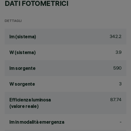
DATI FOTOMETRICI
DETTAGLI
342.2
lm (sistema)
3.9
W (sistema)
590
lm sorgente
3
W sorgente
87.74
Efficienza luminosa
(valore reale)
-
lm in modalità emergenza