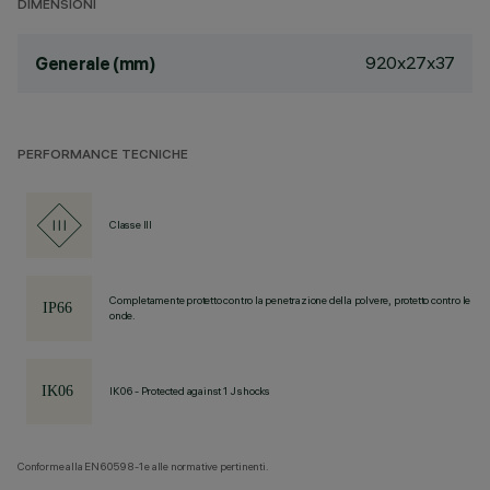
DIMENSIONI
920x27x37
Generale (mm)
PERFORMANCE TECNICHE
Classe III
Completamente protetto contro la penetrazione della polvere, protetto contro le
onde.
IK06 - Protected against 1 J shocks
Conforme alla EN60598-1 e alle normative pertinenti.