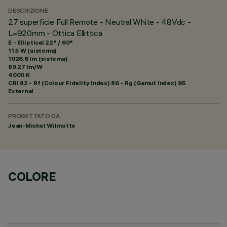
DESCRIZIONE
27 superficie Full Remote - Neutral White - 48Vdc -
L=920mm - Ottica Ellittica
E - Elliptical 22° / 60°
11.5 W (sistema)
1026.6 lm (sistema)
89.27 lm/W
4000 K
CRI
82
- Rf (Colour Fidelity Index) 86 - Rg (Gamut Index) 95
External
PROGETTATO DA
Jean-Michel Wilmotte
COLORE