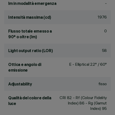
-
lm in modalità emergenza
1976
Intensità massima (cd)
0
Flusso totale emesso a
90° o oltre (lm)
58
Light output ratio (LOR)
E - Elliptical 22° / 60°
Ottica e angolo di
emissione
fisso
Adjustability
CRI
82
- Rf (Colour Fidelity
Qualità del colore della
Index) 86 - Rg (Gamut
luce
Index) 95