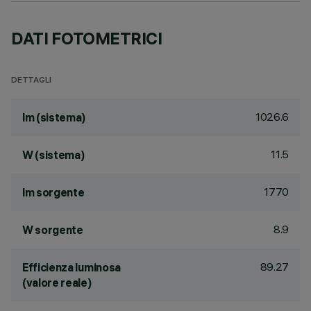
DATI FOTOMETRICI
DETTAGLI
1026.6
lm (sistema)
11.5
W (sistema)
1770
lm sorgente
8.9
W sorgente
89.27
Efficienza luminosa
(valore reale)