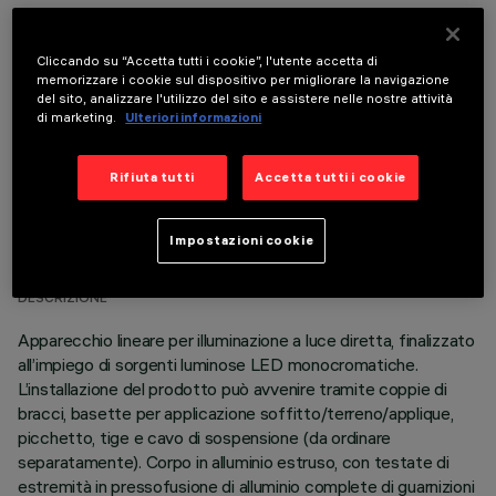
COMPONENTI OPZIONALI
Cliccando su “Accetta tutti i cookie”, l'utente accetta di
memorizzare i cookie sul dispositivo per migliorare la navigazione
del sito, analizzare l'utilizzo del sito e assistere nelle nostre attività
di marketing.
Ulteriori informazioni
Rifiuta tutti
Accetta tutti i cookie
DATI TECNICI
Impostazioni cookie
ULTIMO AGGIORNAMENTO: 06/08/2026
DESCRIZIONE
Apparecchio lineare per illuminazione a luce diretta, finalizzato
all’impiego di sorgenti luminose LED monocromatiche.
L’installazione del prodotto può avvenire tramite coppie di
bracci, basette per applicazione soffitto/terreno/applique,
picchetto, tige e cavo di sospensione (da ordinare
separatamente). Corpo in alluminio estruso, con testate di
estremità in pressofusione di alluminio complete di guarnizioni