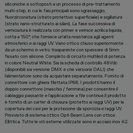
siliconiche e sottoposti a un processo di pre-trattamento
multi-step, in cui le fasi principali sono sgrassaggio,
fluorzirconatura (strato protettivo superficiale) e sigillatura
(strato nano-strutturato ai silani). La fase successiva di
verniciatura è realizzata con primer e vernice acrilica liquida,
cotta a 150°, che fornisce un’alta resistenza agli agenti
atmosferici e ai raggi UV. Vano ottico chiuso superiormente
da un schermo in vetro trasparente con spessore di 5mm
fissato con silicone. Completo di circuito multiled di potenza
in colore Neutral White. Sia la scheda di controllo 48Vdc
(disponibili sia versione DMX e che versione DALI) che
l’alimentatore sono da acquistare separatamente. Fornito di
connettore con ghiera filettata IP68. I prodotti hanno il
doppio connettore (maschio / femmina) per consentire il
cablaggio passante e l’applicazione a file continue.Il prodotto
è fornito di un carter di chiusura (protetto ai raggi UV) per la
copertura dei cavi per la protezione da sporcizia e raggi UV.
Provvisto di sistema ottico Opti Beam Lens con ottica
Ellittica. Tutte le viti esterne utilizzate sono in acciaio inox A2.