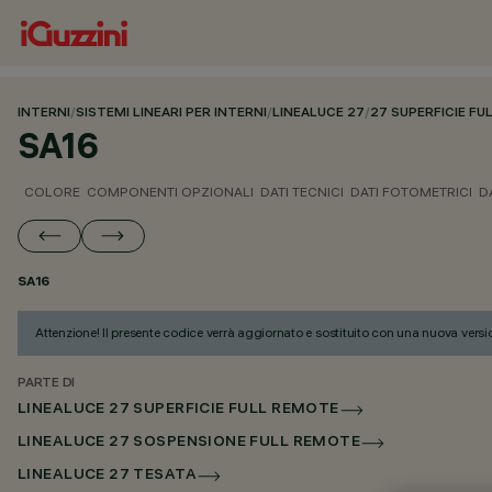
INTERNI
/
SISTEMI LINEARI PER INTERNI
/
LINEALUCE 27
/
27 SUPERFICIE F
SA16
COLORE
COMPONENTI OPZIONALI
DATI TECNICI
DATI FOTOMETRICI
D
SA16
Attenzione! Il presente codice verrà aggiornato e sostituito con una nuova versi
PARTE DI
LINEALUCE 27 SUPERFICIE FULL REMOTE
LINEALUCE 27 SOSPENSIONE FULL REMOTE
LINEALUCE 27 TESATA