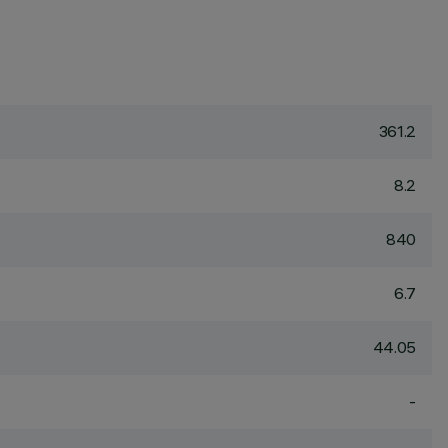
361.2
8.2
840
6.7
44.05
-