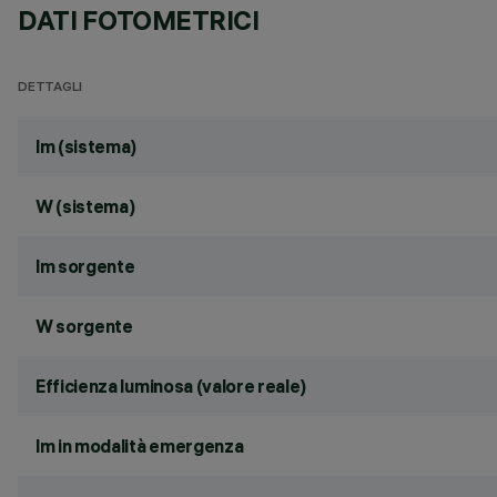
DATI FOTOMETRICI
DETTAGLI
lm (sistema)
W (sistema)
lm sorgente
W sorgente
Efficienza luminosa (valore reale)
lm in modalità emergenza