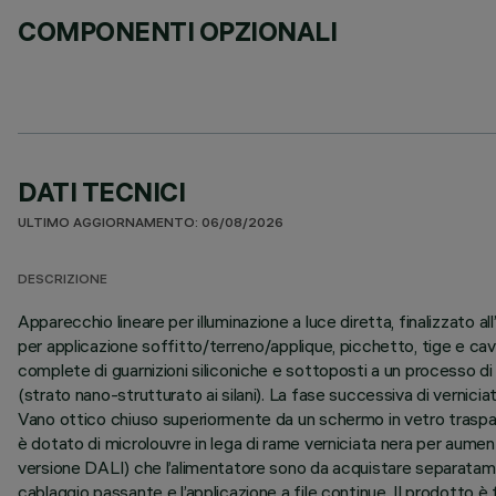
COMPONENTI OPZIONALI
DATI TECNICI
ULTIMO AGGIORNAMENTO: 06/08/2026
DESCRIZIONE
Apparecchio lineare per illuminazione a luce diretta, finalizzat
per applicazione soffitto/terreno/applique, picchetto, tige e cav
complete di guarnizioni siliconiche e sottoposti a un processo di p
(strato nano-strutturato ai silani). La fase successiva di verniciat
Vano ottico chiuso superiormente da un schermo in vetro traspa
è dotato di microlouvre in lega di rame verniciata nera per aume
versione DALI) che l’alimentatore sono da acquistare separatamen
cablaggio passante e l’applicazione a file continue. Il prodotto è 