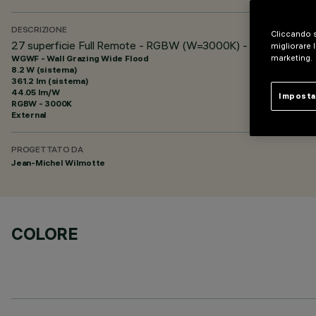
DESCRIZIONE
Cliccando s
27 superficie Full Remote - RGBW (W=3000K) - 48Vdc - L=62
migliorare l
WGWF - Wall Grazing Wide Flood
marketing.
8.2 W (sistema)
361.2 lm (sistema)
44.05 lm/W
Imposta
RGBW - 3000K
External
PROGETTATO DA
Jean-Michel Wilmotte
COLORE