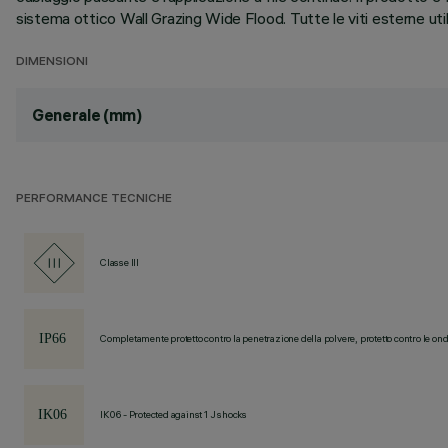
sistema ottico Wall Grazing Wide Flood. Tutte le viti esterne util
DIMENSIONI
Generale (mm)
PERFORMANCE TECNICHE
Classe III
Completamente protetto contro la penetrazione della polvere, protetto contro le ond
IK06 - Protected against 1 J shocks