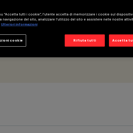
u “Accetta tutti i cookie”, l'utente accetta di memorizzare i cookie sul dispositi
5mm - Ottica Wall Grazing Wide Flood
a navigazione del sito, analizzare l'utilizzo del sito e assistere nelle nostre attivi
Ulteriori informazioni
zioni cookie
Rifiuta tutti
Accetta tut