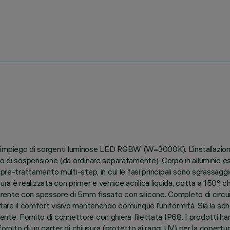
o all’impiego di sorgenti luminose LED RGBW (W=3000K). L’installazio
o di sospensione (da ordinare separatamente). Corpo in alluminio es
re-trattamento multi-step, in cui le fasi principali sono sgrassaggio,
ura è realizzata con primer e vernice acrilica liquida, cotta a 150°, c
rente con spessore di 5mm fissato con silicone. Completo di circ
ntare il comfort visivo mantenendo comunque l’uniformità. Sia la sc
te. Fornito di connettore con ghiera filettata IP68. I prodotti ha
fornito di un carter di chiusura (protetto ai raggi UV) per la copertur