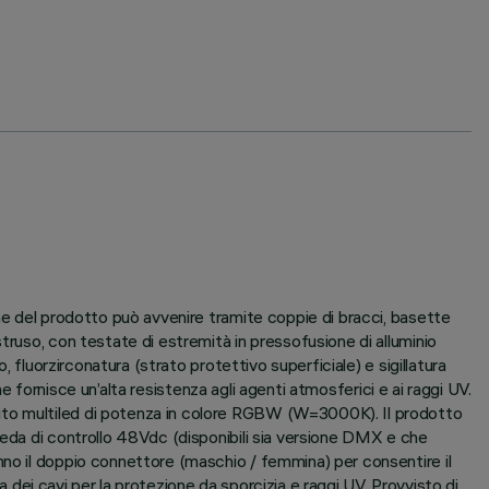
ne del prodotto può avvenire tramite coppie di bracci, basette
truso, con testate di estremità in pressofusione di alluminio
 fluorzirconatura (strato protettivo superficiale) e sigillatura
he fornisce un’alta resistenza agli agenti atmosferici e ai raggi UV.
uito multiled di potenza in colore RGBW (W=3000K). Il prodotto
heda di controllo 48Vdc (disponibili sia versione DMX e che
nno il doppio connettore (maschio / femmina) per consentire il
a dei cavi per la protezione da sporcizia e raggi UV. Provvisto di