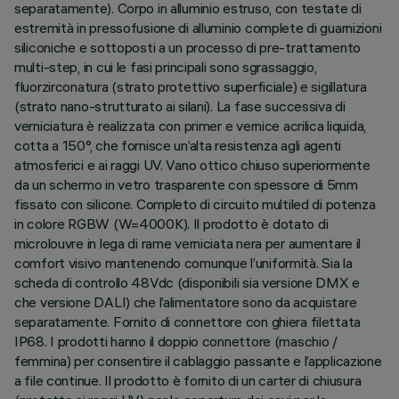
separatamente). Corpo in alluminio estruso, con testate di
estremità in pressofusione di alluminio complete di guarnizioni
siliconiche e sottoposti a un processo di pre-trattamento
multi-step, in cui le fasi principali sono sgrassaggio,
fluorzirconatura (strato protettivo superficiale) e sigillatura
(strato nano-strutturato ai silani). La fase successiva di
verniciatura è realizzata con primer e vernice acrilica liquida,
cotta a 150°, che fornisce un’alta resistenza agli agenti
atmosferici e ai raggi UV. Vano ottico chiuso superiormente
da un schermo in vetro trasparente con spessore di 5mm
fissato con silicone. Completo di circuito multiled di potenza
in colore RGBW (W=4000K). Il prodotto è dotato di
microlouvre in lega di rame verniciata nera per aumentare il
comfort visivo mantenendo comunque l’uniformità. Sia la
scheda di controllo 48Vdc (disponibili sia versione DMX e
che versione DALI) che l’alimentatore sono da acquistare
separatamente. Fornito di connettore con ghiera filettata
IP68. I prodotti hanno il doppio connettore (maschio /
femmina) per consentire il cablaggio passante e l’applicazione
a file continue. Il prodotto è fornito di un carter di chiusura