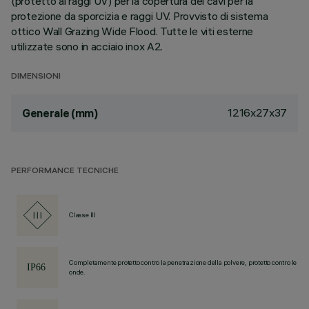
(protetto ai raggi UV) per la copertura dei cavi per la
protezione da sporcizia e raggi UV. Provvisto di sistema
ottico Wall Grazing Wide Flood. Tutte le viti esterne
utilizzate sono in acciaio inox A2.
DIMENSIONI
1216x27x37
Generale (mm)
PERFORMANCE TECNICHE
Classe III
Completamente protetto contro la penetrazione della polvere, protetto contro le
onde.