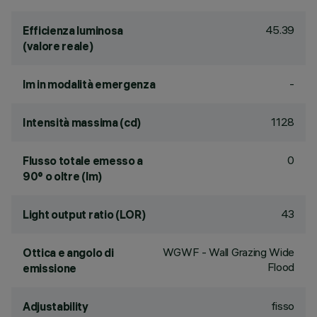
45.39
Efficienza luminosa
(valore reale)
-
lm in modalità emergenza
1128
Intensità massima (cd)
0
Flusso totale emesso a
90° o oltre (lm)
43
Light output ratio (LOR)
WGWF - Wall Grazing Wide
Ottica e angolo di
Flood
emissione
fisso
Adjustability