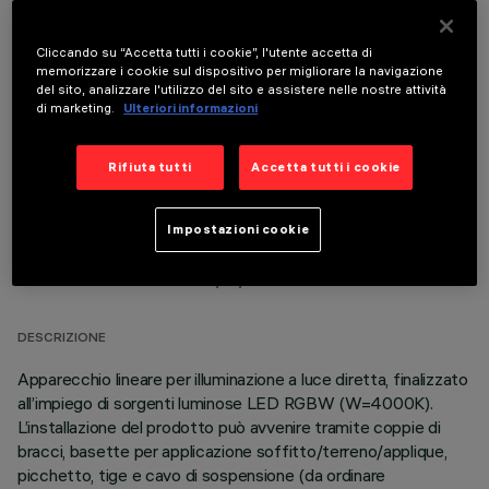
Cliccando su “Accetta tutti i cookie”, l'utente accetta di
memorizzare i cookie sul dispositivo per migliorare la navigazione
COMPONENTI OPZIONALI
del sito, analizzare l'utilizzo del sito e assistere nelle nostre attività
di marketing.
Ulteriori informazioni
Rifiuta tutti
Accetta tutti i cookie
Impostazioni cookie
DATI TECNICI
ULTIMO AGGIORNAMENTO: 06/08/2026
DESCRIZIONE
Apparecchio lineare per illuminazione a luce diretta, finalizzato
all’impiego di sorgenti luminose LED RGBW (W=4000K).
L’installazione del prodotto può avvenire tramite coppie di
bracci, basette per applicazione soffitto/terreno/applique,
picchetto, tige e cavo di sospensione (da ordinare