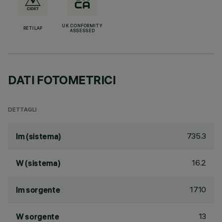
UK CONFORMITY
RETILAP
ASSESSED
DATI FOTOMETRICI
DETTAGLI
735.3
lm (sistema)
16.2
W (sistema)
1710
lm sorgente
13
W sorgente