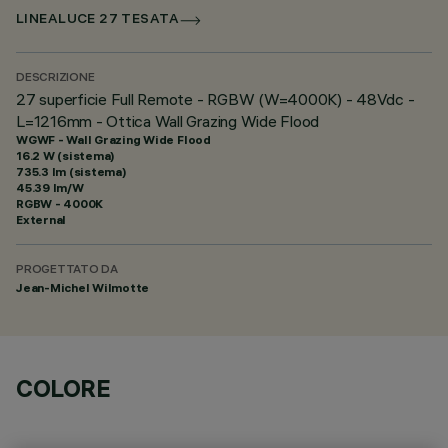
LINEALUCE 27 TESATA
DESCRIZIONE
27 superficie Full Remote - RGBW (W=4000K) - 48Vdc -
L=1216mm - Ottica Wall Grazing Wide Flood
WGWF - Wall Grazing Wide Flood
16.2 W (sistema)
735.3 lm (sistema)
45.39 lm/W
RGBW - 4000K
External
PROGETTATO DA
Jean-Michel Wilmotte
COLORE