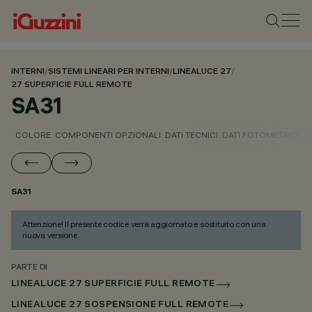
INTERNI
/
SISTEMI LINEARI PER INTERNI
/
LINEALUCE 27
/
27 SUPERFICIE FULL REMOTE
SA31
COLORE
COMPONENTI OPZIONALI
DATI TECNICI
DATI FOTOMETRICI
D
SA31
Attenzione! Il presente codice verrà aggiornato e sostituito con una
nuova versione.
PARTE DI
LINEALUCE 27 SUPERFICIE FULL REMOTE
LINEALUCE 27 SOSPENSIONE FULL REMOTE