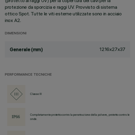
(protetto ai raggi UV) per la copertura dei cavi per la
protezione da sporcizia e raggi UV. Provvisto di sistema
ottico Spot. Tutte le viti esterne utilizzate sono in acciaio
inox A2.
DIMENSIONI
1216x27x37
Generale (mm)
PERFORMANCE TECNICHE
Classe III
Completamente protetto contro la penetrazione della polvere, protetto contro le
onde.