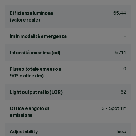
65.44
Efficienza luminosa
(valore reale)
-
lm in modalità emergenza
5714
Intensità massima (cd)
0
Flusso totale emesso a
90° o oltre (lm)
62
Light output ratio (LOR)
S - Spot 11°
Ottica e angolo di
emissione
fisso
Adjustability