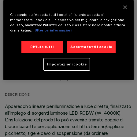
Cliccando su “Accetta tutti i cookie”, l'utente accetta di
memorizzare i cookie sul dispositivo per migliorare la navigazione
COMPONENTI OPZIONALI
del sito, analizzare l'utilizzo del sito e assistere nelle nostre attività
di marketing.
Ulteriori informazioni
Rifiuta tutti
Accetta tutti i cookie
Impostazioni cookie
DATI TECNICI
ULTIMO AGGIORNAMENTO: 06/08/2026
DESCRIZIONE
Apparecchio lineare per illuminazione a luce diretta, finalizzato
all’impiego di sorgenti luminose LED RGBW (W=4000K).
L’installazione del prodotto può avvenire tramite coppie di
bracci, basette per applicazione soffitto/terreno/applique,
picchetto, tige e cavo di sospensione (da ordinare