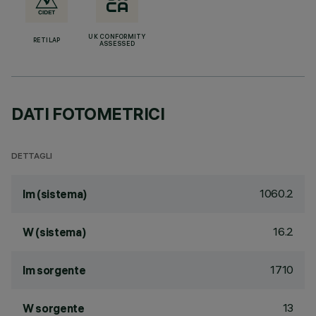
UK CONFORMITY
RETILAP
ASSESSED
DATI FOTOMETRICI
DETTAGLI
1060.2
lm (sistema)
16.2
W (sistema)
1710
lm sorgente
13
W sorgente