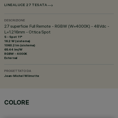
LINEALUCE 27 TESATA
DESCRIZIONE
27 superficie Full Remote - RGBW (W=4000K) - 48Vdc -
L=1.216mm - Ottica Spot
S - Spot 11°
16.2 W (sistema)
1060.2 lm (sistema)
65.44 lm/W
RGBW - 4000K
External
PROGETTATO DA
Jean-Michel Wilmotte
COLORE