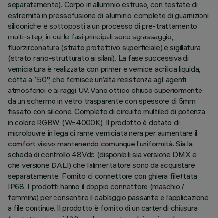
separatamente). Corpo in alluminio estruso, con testate di
estremità in pressofusione di alluminio complete di guarnizioni
siliconiche e sottoposti a un processo di pre-trattamento
multi-step, in cui le fasi principali sono sgrassaggio,
fluorzirconatura (strato protettivo superficiale) e sigillatura
(strato nano-strutturato ai silani). La fase successiva di
verniciatura è realizzata con primer e vernice acrilica liquida,
cotta a 150°, che fornisce un’alta resistenza agli agenti
atmosferici e ai raggi UV. Vano ottico chiuso superiormente
da un schermo in vetro trasparente con spessore di 5mm
fissato con silicone. Completo di circuito multiled di potenza
in colore RGBW (W=4000K). Il prodotto è dotato di
microlouvre in lega di rame verniciata nera per aumentare il
comfort visivo mantenendo comunque l’uniformità. Sia la
scheda di controllo 48Vdc (disponibili sia versione DMX e
che versione DALI) che l’alimentatore sono da acquistare
separatamente. Fornito di connettore con ghiera filettata
IP68. I prodotti hanno il doppio connettore (maschio /
femmina) per consentire il cablaggio passante e l’applicazione
a file continue. Il prodotto è fornito di un carter di chiusura