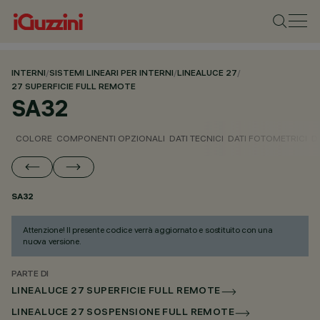
INTERNI
/
SISTEMI LINEARI PER INTERNI
/
LINEALUCE 27
/
27 SUPERFICIE FULL REMOTE
SA32
COLORE
COMPONENTI OPZIONALI
DATI TECNICI
DATI FOTOMETRICI
D
SA32
Attenzione! Il presente codice verrà aggiornato e sostituito con una
nuova versione.
PARTE DI
LINEALUCE 27 SUPERFICIE FULL REMOTE
LINEALUCE 27 SOSPENSIONE FULL REMOTE