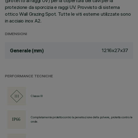
(protetto ai raggi UV) per la copertura dei cavi per la
protezione da sporcizia e raggi UV. Provvisto di sistema
ottico Wall Grazing Spot. Tutte le viti esterne utilizzate sono
in acciaio inox A2.
DIMENSIONI
1216x27x37
Generale (mm)
PERFORMANCE TECNICHE
Classe III
Completamente protetto contro la penetrazione della polvere, protetto contro le
onde.