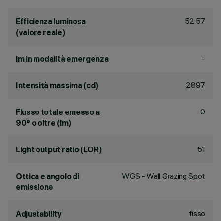
52.57
Efficienza luminosa
(valore reale)
-
lm in modalità emergenza
2897
Intensità massima (cd)
0
Flusso totale emesso a
90° o oltre (lm)
51
Light output ratio (LOR)
WGS - Wall Grazing Spot
Ottica e angolo di
emissione
fisso
Adjustability