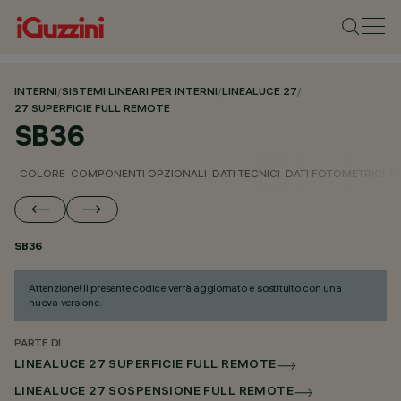
INTERNI
/
SISTEMI LINEARI PER INTERNI
/
LINEALUCE 27
/
27 SUPERFICIE FULL REMOTE
SB36
COLORE
COMPONENTI OPZIONALI
DATI TECNICI
DATI FOTOMETRICI
D
SB36
Attenzione! Il presente codice verrà aggiornato e sostituito con una
nuova versione.
PARTE DI
LINEALUCE 27 SUPERFICIE FULL REMOTE
LINEALUCE 27 SOSPENSIONE FULL REMOTE