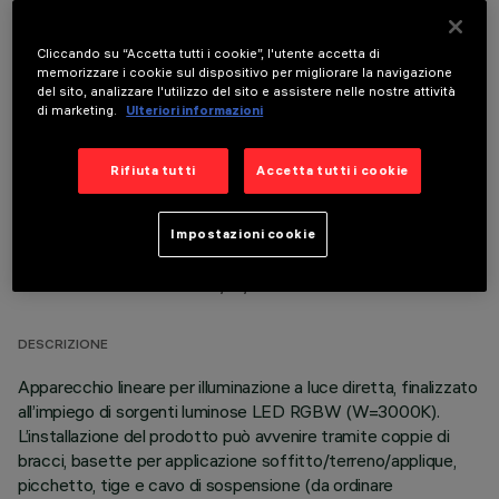
Cliccando su “Accetta tutti i cookie”, l'utente accetta di
memorizzare i cookie sul dispositivo per migliorare la navigazione
COMPONENTI OPZIONALI
del sito, analizzare l'utilizzo del sito e assistere nelle nostre attività
di marketing.
Ulteriori informazioni
Rifiuta tutti
Accetta tutti i cookie
Impostazioni cookie
DATI TECNICI
ULTIMO AGGIORNAMENTO: 06/08/2026
DESCRIZIONE
Apparecchio lineare per illuminazione a luce diretta, finalizzato
all’impiego di sorgenti luminose LED RGBW (W=3000K).
L’installazione del prodotto può avvenire tramite coppie di
bracci, basette per applicazione soffitto/terreno/applique,
picchetto, tige e cavo di sospensione (da ordinare