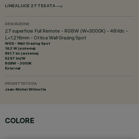
LINEALUCE 27 TESATA
DESCRIZIONE
27 superficie Full Remote - RGBW (W=3000K) - 48Vdc -
L=1.216mm - Ottica Wall Grazing Spot
WGS - Wall Grazing Spot
16.2 W (sistema)
851.7 lm (sistema)
52.57 lm/W
RGBW - 3000K
External
PROGETTATO DA
Jean-Michel Wilmotte
COLORE