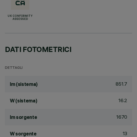
UK CONFORMITY
ASSESSED
DATI FOTOMETRICI
DETTAGLI
851.7
lm (sistema)
16.2
W (sistema)
1670
lm sorgente
13
W sorgente