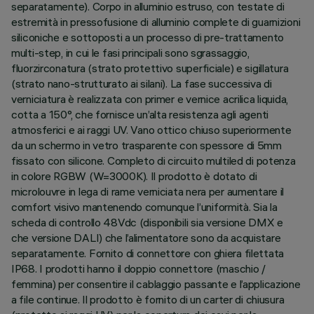
separatamente). Corpo in alluminio estruso, con testate di
estremità in pressofusione di alluminio complete di guarnizioni
siliconiche e sottoposti a un processo di pre-trattamento
multi-step, in cui le fasi principali sono sgrassaggio,
fluorzirconatura (strato protettivo superficiale) e sigillatura
(strato nano-strutturato ai silani). La fase successiva di
verniciatura è realizzata con primer e vernice acrilica liquida,
cotta a 150°, che fornisce un’alta resistenza agli agenti
atmosferici e ai raggi UV. Vano ottico chiuso superiormente
da un schermo in vetro trasparente con spessore di 5mm
fissato con silicone. Completo di circuito multiled di potenza
in colore RGBW (W=3000K). Il prodotto è dotato di
microlouvre in lega di rame verniciata nera per aumentare il
comfort visivo mantenendo comunque l’uniformità. Sia la
scheda di controllo 48Vdc (disponibili sia versione DMX e
che versione DALI) che l’alimentatore sono da acquistare
separatamente. Fornito di connettore con ghiera filettata
IP68. I prodotti hanno il doppio connettore (maschio /
femmina) per consentire il cablaggio passante e l’applicazione
a file continue. Il prodotto è fornito di un carter di chiusura