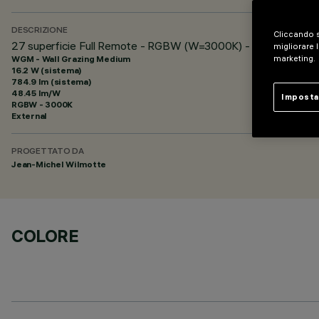
DESCRIZIONE
Cliccando s
27 superficie Full Remote - RGBW (W=3000K) - 48Vdc - L=1.
migliorare l
WGM - Wall Grazing Medium
marketing.
16.2 W (sistema)
784.9 lm (sistema)
48.45 lm/W
Imposta
RGBW - 3000K
External
PROGETTATO DA
Jean-Michel Wilmotte
COLORE