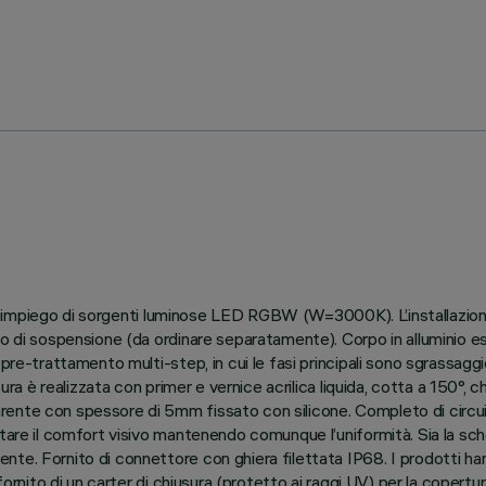
o all’impiego di sorgenti luminose LED RGBW (W=3000K). L’installazio
o di sospensione (da ordinare separatamente). Corpo in alluminio es
re-trattamento multi-step, in cui le fasi principali sono sgrassaggio,
ura è realizzata con primer e vernice acrilica liquida, cotta a 150°, c
rente con spessore di 5mm fissato con silicone. Completo di circ
ntare il comfort visivo mantenendo comunque l’uniformità. Sia la sc
te. Fornito di connettore con ghiera filettata IP68. I prodotti ha
fornito di un carter di chiusura (protetto ai raggi UV) per la copertur