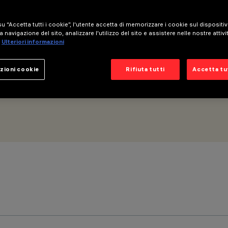
u “Accetta tutti i cookie”, l'utente accetta di memorizzare i cookie sul dispositi
216mm - Ottica Wall Grazing Medium
a navigazione del sito, analizzare l'utilizzo del sito e assistere nelle nostre attivi
Ulteriori informazioni
zioni cookie
Rifiuta tutti
Accetta tut