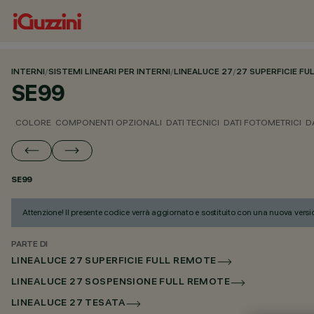
INTERNI
/
SISTEMI LINEARI PER INTERNI
/
LINEALUCE 27
/
27 SUPERFICIE F
SE99
COLORE
COMPONENTI OPZIONALI
DATI TECNICI
DATI FOTOMETRICI
D
SE99
Attenzione! Il presente codice verrà aggiornato e sostituito con una nuova versi
PARTE DI
LINEALUCE 27 SUPERFICIE FULL REMOTE
LINEALUCE 27 SOSPENSIONE FULL REMOTE
LINEALUCE 27 TESATA