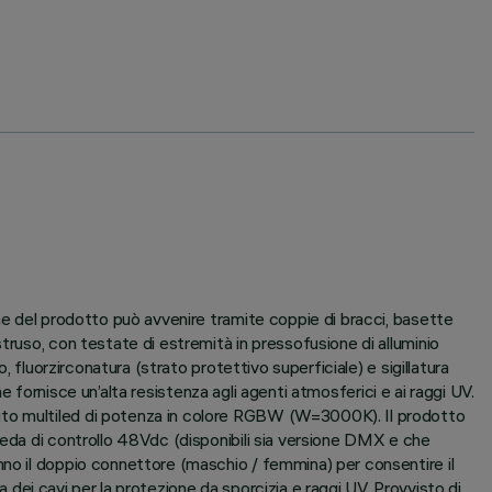
ne del prodotto può avvenire tramite coppie di bracci, basette
truso, con testate di estremità in pressofusione di alluminio
 fluorzirconatura (strato protettivo superficiale) e sigillatura
he fornisce un’alta resistenza agli agenti atmosferici e ai raggi UV.
uito multiled di potenza in colore RGBW (W=3000K). Il prodotto
heda di controllo 48Vdc (disponibili sia versione DMX e che
nno il doppio connettore (maschio / femmina) per consentire il
a dei cavi per la protezione da sporcizia e raggi UV. Provvisto di