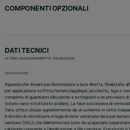
COMPONENTI OPZIONALI
DATI TECNICI
ULTIMO AGGIORNAMENTO: 06/08/2026
DESCRIZIONE
Apparecchio lineare per illuminazione a luce diretta, finalizzat
per applicazione soffitto/terreno/applique, picchetto, tige e cav
complete di guarnizioni siliconiche e sottoposti a un processo di p
(strato nano-strutturato ai silani). La fase successiva di verniciat
Vano ottico chiuso superiormente da un schermo in vetro traspa
è dotato di microlouvre in lega di rame verniciata nera per aume
versione DALI) che l’alimentatore sono da acquistare separatamen
cablaggio passante e l’applicazione a file continue. Il prodotto è 