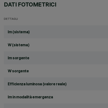
DATI FOTOMETRICI
DETTAGLI
lm (sistema)
W (sistema)
lm sorgente
W sorgente
Efficienza luminosa (valore reale)
lm in modalità emergenza