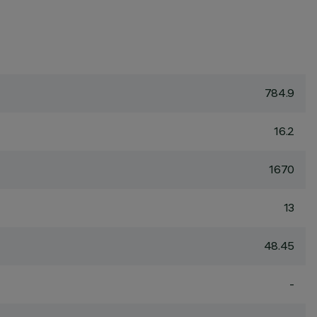
784.9
16.2
1670
13
48.45
-