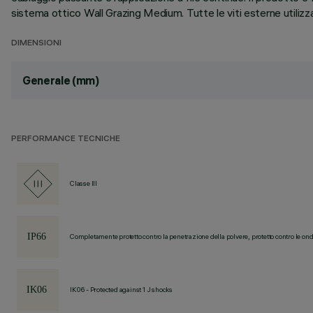
sistema ottico Wall Grazing Medium. Tutte le viti esterne utilizz
DIMENSIONI
Generale (mm)
PERFORMANCE TECNICHE
Classe III
Completamente protetto contro la penetrazione della polvere, protetto contro le ond
IK06 - Protected against 1 J shocks