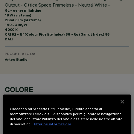
Output - Ottica Space Frameless - Neutral White –
GL - general lighting
19 W (sistema)
2664.3 lm (sistema)
140.23 lm/W
4000 K
CRI
92
- Rf (Colour Fidelity Index) 88 - Rg (Gamut Index) 95
DALI
PROGETTATO DA
Artec Studio
COLORE
Cliccando su “Accetta tutti i cookie”, l'utente accetta di
memorizzare i cookie sul dispositivo per migliorare la navigazione
del sito, analizzare l'utilizzo del sito e assistere nelle nostre attività
di marketing.
Ulteriori informazioni
COMPONENTI OPZIONALI