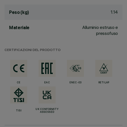
1.14
Peso (kg)
Alluminio estruso e
Materiale
pressofuso
CERTIFICAZIONI DEL PRODOTTO
CE
EAC
ENEC-03
RETILAP
UK CONFORMITY
TISI
ASSESSED