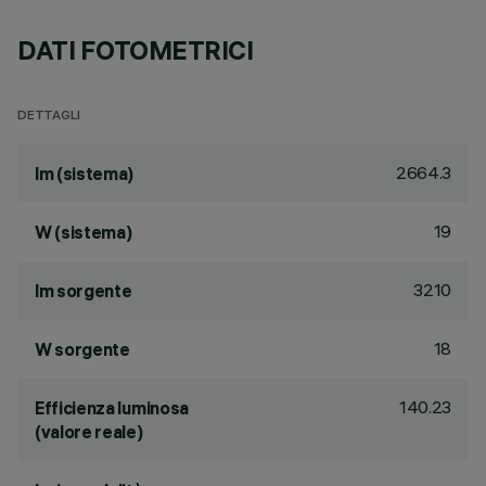
DATI FOTOMETRICI
DETTAGLI
2664.3
lm (sistema)
19
W (sistema)
3210
lm sorgente
18
W sorgente
140.23
Efficienza luminosa
(valore reale)