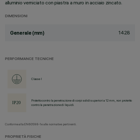
alluminio verniciato con piastra a muro in acciaio zincato.
DIMENSIONI
1428
Generale (mm)
PERFORMANCE TECNICHE
Classe I
Protetto contro la penetrazione di corpi solidi superiori a 12 mm, non protetto
contro la penetrazione di liquidi.
Conforme alla EN60598-1 e alle normative pertinenti.
PROPRIETÀ FISICHE