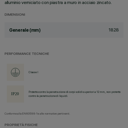
alluminio verniciato con piastra a muro in acciaio zincato.
DIMENSIONI
1828
Generale (mm)
PERFORMANCE TECNICHE
Classe I
Protetto contro la penetrazione di corpi solidi superiori a 12 mm, non protetto
contro la penetrazione di liquidi.
Conforme alla EN60598-1 e alle normative pertinenti.
PROPRIETÀ FISICHE