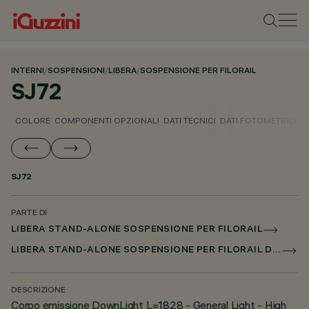
INTERNI
/
SOSPENSIONI
/
LIBERA
/
SOSPENSIONE PER FILORAIL
SJ72
COLORE
COMPONENTI OPZIONALI
DATI TECNICI
DATI FOTOMETRICI
D
SJ72
PARTE DI
LIBERA STAND-ALONE SOSPENSIONE PER FILORAIL
LIBERA STAND-ALONE SOSPENSIONE PER FILORAIL DALI POWERLINE
DESCRIZIONE
Corpo emissione DownLight L=1828 - General Light - High