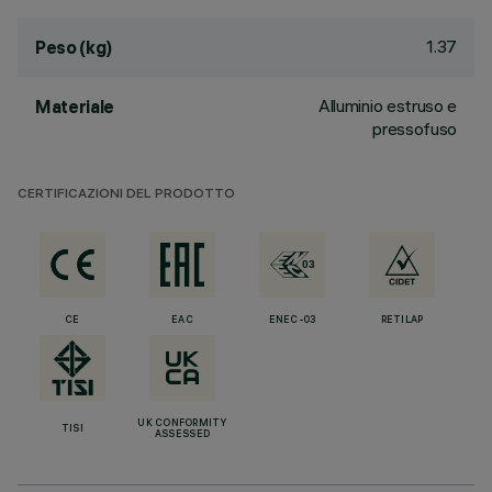
1.37
Peso (kg)
Alluminio estruso e
Materiale
pressofuso
CERTIFICAZIONI DEL PRODOTTO
CE
EAC
ENEC-03
RETILAP
UK CONFORMITY
TISI
ASSESSED