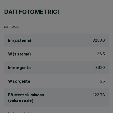
DATI FOTOMETRICI
DETTAGLI
3253.6
lm (sistema)
26.5
W (sistema)
3920
lm sorgente
25
W sorgente
122.78
Efficienza luminosa
(valore reale)