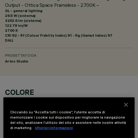
Output - Ottica Space Frameless - 2700K –
GL - general lighting
26.5 W (sistema)
3253.6 lm (sistema)
122.78 lm/W
2700 K
CRI
92
- Rf (Colour Fidelity Index) 91 - Rg (Gamut Index) 97
DALI
PROGETTATO DA
Artec Studio
COLORE
Cliccando su “Accetta tutti i cookie”, l'utente accetta di
memorizzare i cookie sul dispositivo per migliorare la navigazione
del sito, analizzare l'utilizzo del sito e assistere nelle nostre attività
di marketing.
Ulteriori informazioni
COMPONENTI OPZIONALI