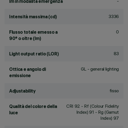
-
lm in modalità emergenza
3336
Intensità massima (cd)
0
Flusso totale emesso a
90° o oltre (lm)
83
Light output ratio (LOR)
GL - general lighting
Ottica e angolo di
emissione
fisso
Adjustability
CRI
92
- Rf (Colour Fidelity
Qualità del colore della
Index) 91 - Rg (Gamut
luce
Index) 97