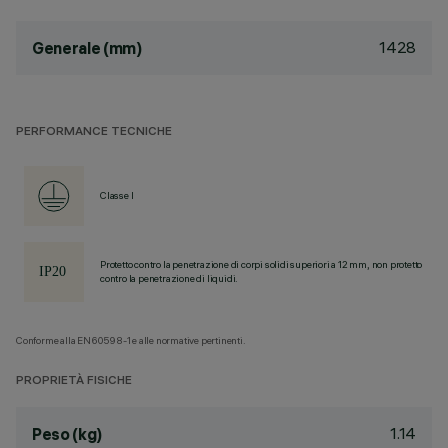
1428
Generale (mm)
PERFORMANCE TECNICHE
Classe I
Protetto contro la penetrazione di corpi solidi superiori a 12 mm, non protetto
contro la penetrazione di liquidi.
Conforme alla EN60598-1 e alle normative pertinenti.
PROPRIETÀ FISICHE
1.14
Peso (kg)