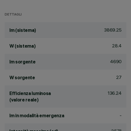
DETTAGLI
3869.25
lm (sistema)
28.4
W (sistema)
4690
lm sorgente
27
W sorgente
136.24
Efficienza luminosa
(valore reale)
-
lm in modalità emergenza