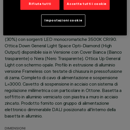
Rifiuta tutti
Accetta tutti i cookie
ULTIMO AGGIORNAMENTO: 07/08/2026
Impostazioni cookie
DESCRIZIONE
Corpo illuminante ad emissione diretta (70%) / indiretta
(30%) con sorgenti LED monocromatiche 3500K CRI90.
Ottica Down General Light Space Opti-Diamond (High
Output) disponibile sia in Versione con Cover Bianca (Bianco
trasparente) o Nera (Nero Trasparente). Ottica Up General
Light con schermo opale. Profilo in estrusione di alluminio
versione Frameless con testate di chiusura in pressofusione
di zama. Completo di cavo di alimentazione e sospensione
L=3000. Cavetto di sospensione in acciaio con sistema di
regolazione millimetrica con particolare in Ottone. Basetta a
soffitto in alluminio verniciato con piastra a muro in acciaio
zincato. Prodotto fornito con gruppo di alimentazione
elettronico dimmerabile DALI posizionato all'interno della
basetta in alluminio.
DIMENSIONI