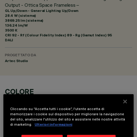
Output - Ottica Space Frameless –
GL Up/Down - General Lighting Up/Down
28.4 W (sistema)
3869.25 lm (sistema)
136.24 lm/W
3500 K
CRI
92
- Rf (Colour Fidelity Index) 89 - Rg (Gamut Index) 95
DALI
PROGETTATO DA
Artec Studio
COLORE
Cliccando su “Accetta tutti i cookie”, l'utente accetta di
memorizzare i cookie sul dispositivo per migliorare la navigazione
del sito, analizzare l'utilizzo del sito e assistere nelle nostre attività
di marketing.
Ulteriori informazioni
DATI TECNICI