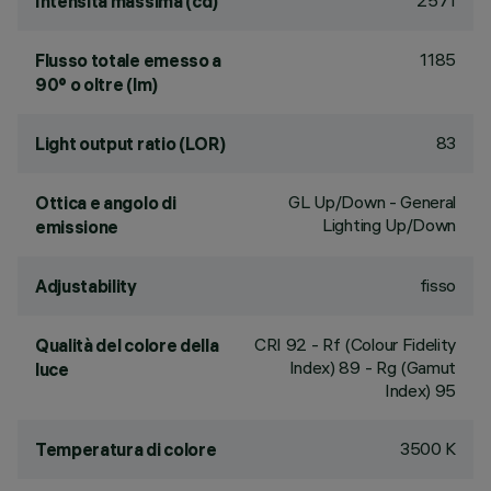
2571
Intensità massima (cd)
1185
Flusso totale emesso a
90° o oltre (lm)
83
Light output ratio (LOR)
GL Up/Down - General
Ottica e angolo di
Lighting Up/Down
emissione
fisso
Adjustability
CRI
92
- Rf (Colour Fidelity
Qualità del colore della
Index) 89 - Rg (Gamut
luce
Index) 95
3500 K
Temperatura di colore