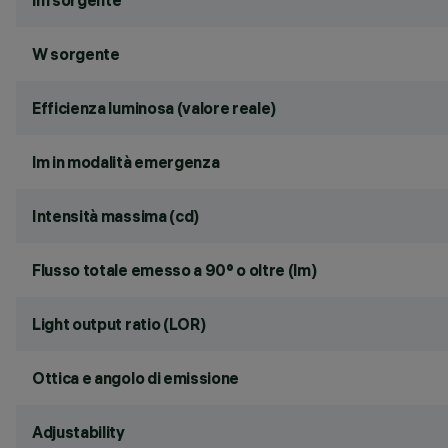
lm sorgente
W sorgente
Efficienza luminosa (valore reale)
lm in modalità emergenza
Intensità massima (cd)
Flusso totale emesso a 90° o oltre (lm)
Light output ratio (LOR)
Ottica e angolo di emissione
Adjustability