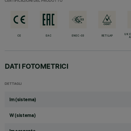
CERTIFICAZIONI DEL PRODOTTO
UK 
CE
EAC
ENEC-03
RETILAP
A
DATI FOTOMETRICI
DETTAGLI
lm (sistema)
W (sistema)