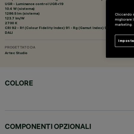
UGR - Luminance control UGR<19
10.4 W (sistema)
1286.5 lm (sistema)
Cliccando s
123.7 lm/W
migliorare l
2700 K
marketing.
CRI
92
- Rf (Colour Fidelity Index) 91 - Rg (Gamut Index) 97
DALI
Imposta
PROGETTATO DA
Artec Studio
COLORE
COMPONENTI OPZIONALI