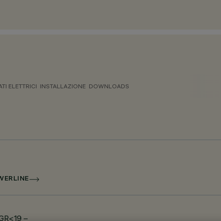
ATI ELETTRICI
INSTALLAZIONE
DOWNLOADS
WERLINE
UGR<19 –