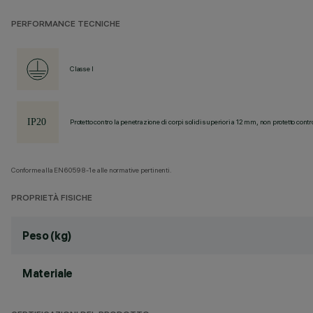
PERFORMANCE TECNICHE
Classe I
Protetto contro la penetrazione di corpi solidi superiori a 12 mm, non protetto contr
Conforme alla EN60598-1 e alle normative pertinenti.
PROPRIETÀ FISICHE
Peso (kg)
Materiale