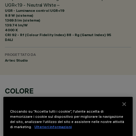
UGR<19 - Neutral White –
UGR - Luminance control UGR<19
9.8 W (sistema)
1369.5 lm (sistema)
139.74 lm/W
4000 K
CRI
92
- Rf (Colour Fidelity Index) 88 - Rg (Gamut Index) 95
DALI
PROGETTATO DA
Artec Studio
COLORE
Cliccando su “Accetta tutti i cookie”, l'utente accetta di
memorizzare i cookie sul dispositivo per migliorare la navigazione
del sito, analizzare l'utilizzo del sito e assistere nelle nostre attività
di marketing.
Ulteriori informazioni
COMPONENTI OPZIONALI