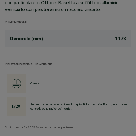
con particolare in Ottone. Basetta a soffitto in alluminio
verniciato con piastra a muro in acciaio zincato.
DIMENSIONI
1428
Generale (mm)
PERFORMANCE TECNICHE
Classe I
Protetto contro la penetrazione di corpi solidi superiori a 12 mm, non protetto
contro la penetrazione di liquidi.
Conforme alla EN60598-1 e alle normative pertinenti.