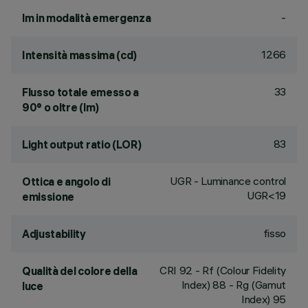
-
lm in modalità emergenza
1266
Intensità massima (cd)
33
Flusso totale emesso a
90° o oltre (lm)
83
Light output ratio (LOR)
UGR - Luminance control
Ottica e angolo di
UGR<19
emissione
fisso
Adjustability
CRI
92
- Rf (Colour Fidelity
Qualità del colore della
Index) 88 - Rg (Gamut
luce
Index) 95