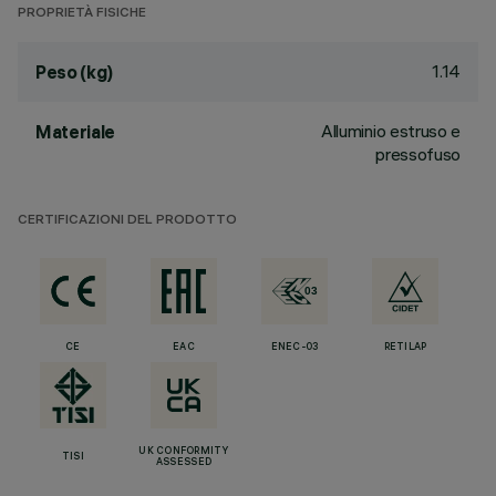
PROPRIETÀ FISICHE
1.14
Peso (kg)
Alluminio estruso e
Materiale
pressofuso
CERTIFICAZIONI DEL PRODOTTO
CE
EAC
ENEC-03
RETILAP
UK CONFORMITY
TISI
ASSESSED