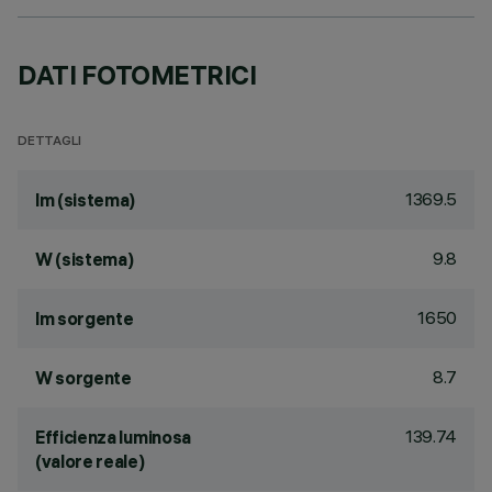
DATI FOTOMETRICI
DETTAGLI
1369.5
lm (sistema)
9.8
W (sistema)
1650
lm sorgente
8.7
W sorgente
139.74
Efficienza luminosa
(valore reale)