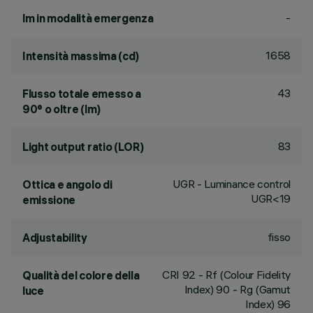
-
lm in modalità emergenza
1658
Intensità massima (cd)
43
Flusso totale emesso a
90° o oltre (lm)
83
Light output ratio (LOR)
UGR - Luminance control
Ottica e angolo di
UGR<19
emissione
fisso
Adjustability
CRI
92
- Rf (Colour Fidelity
Qualità del colore della
Index) 90 - Rg (Gamut
luce
Index) 96