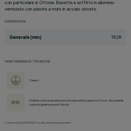
con particolare in Ottone. Basetta a soffitto in alluminio
verniciato con piastra a muro in acciaio zincato.
DIMENSIONI
1828
Generale (mm)
PERFORMANCE TECNICHE
Classe I
Protetto contro la penetrazione di corpi solidi superiori a 12 mm, non protetto
contro la penetrazione di liquidi.
Conforme alla EN60598-1 e alle normative pertinenti.