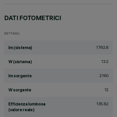
DATI FOTOMETRICI
DETTAGLI
1792.8
lm (sistema)
13.2
W (sistema)
2160
lm sorgente
12
W sorgente
135.82
Efficienza luminosa
(valore reale)