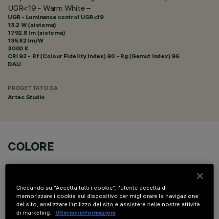
UGR<19 - Warm White –
UGR - Luminance control UGR<19
13.2 W (sistema)
1792.8 lm (sistema)
135.82 lm/W
3000 K
CRI
92
- Rf (Colour Fidelity Index) 90 - Rg (Gamut Index) 96
DALI
PROGETTATO DA
Artec Studio
COLORE
Cliccando su “Accetta tutti i cookie”, l'utente accetta di
memorizzare i cookie sul dispositivo per migliorare la navigazione
del sito, analizzare l'utilizzo del sito e assistere nelle nostre attività
di marketing.
Ulteriori informazioni
COMPONENTI OPZIONALI