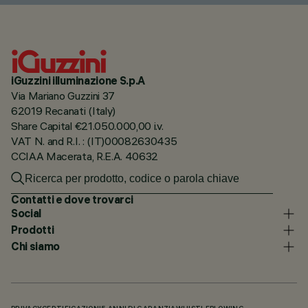
iGuzzini illuminazione S.p.A
Via Mariano Guzzini 37
62019 Recanati (Italy)
Share Capital €21.050.000,00 i.v.
VAT N. and R.I. : (IT)00082630435
CCIAA Macerata, R.E.A. 40632
Contatti e dove trovarci
Social
Prodotti
Chi siamo