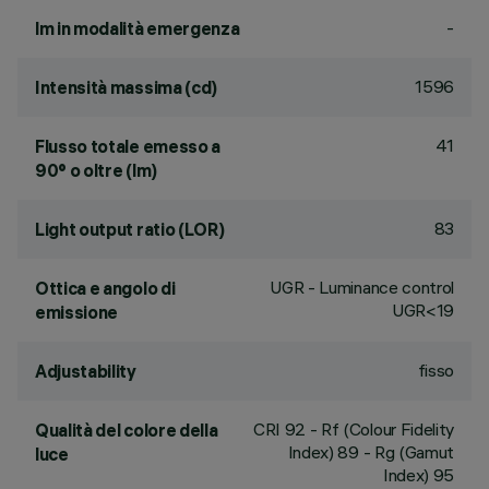
-
lm in modalità emergenza
1596
Intensità massima (cd)
41
Flusso totale emesso a
90° o oltre (lm)
83
Light output ratio (LOR)
UGR - Luminance control
Ottica e angolo di
UGR<19
emissione
fisso
Adjustability
CRI
92
- Rf (Colour Fidelity
Qualità del colore della
Index) 89 - Rg (Gamut
luce
Index) 95