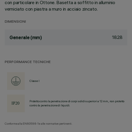
con particolare in Ottone. Basetta a soffitto in alluminio
verniciato con piastra a muro in acciaio zincato.
DIMENSIONI
1828
Generale (mm)
PERFORMANCE TECNICHE
Classe I
Protetto contro la penetrazione di corpi solidi superiori a 12 mm, non protetto
contro la penetrazione di liquidi.
Conforme alla EN60598-1 e alle normative pertinenti.