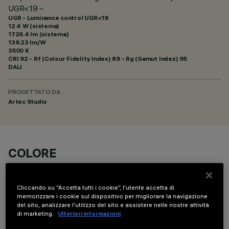
UGR<19 –
UGR - Luminance control UGR<19
12.4 W (sistema)
1726.4 lm (sistema)
139.23 lm/W
3500 K
CRI
92
- Rf (Colour Fidelity Index) 89 - Rg (Gamut Index) 95
DALI
PROGETTATO DA
Artec Studio
COLORE
Cliccando su “Accetta tutti i cookie”, l'utente accetta di
memorizzare i cookie sul dispositivo per migliorare la navigazione
del sito, analizzare l'utilizzo del sito e assistere nelle nostre attività
di marketing.
Ulteriori informazioni
COMPONENTI OPZIONALI