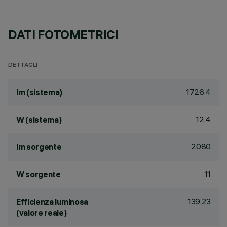
DATI FOTOMETRICI
DETTAGLI
1726.4
lm (sistema)
12.4
W (sistema)
2080
lm sorgente
11
W sorgente
139.23
Efficienza luminosa
(valore reale)