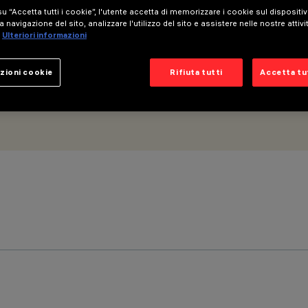
u “Accetta tutti i cookie”, l'utente accetta di memorizzare i cookie sul dispositi
a navigazione del sito, analizzare l'utilizzo del sito e assistere nelle nostre attivi
Ulteriori informazioni
zioni cookie
Rifiuta tutti
Accetta tut