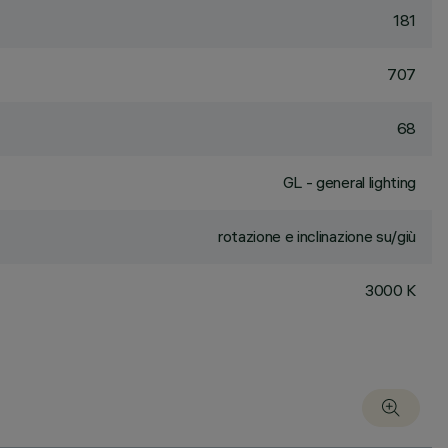
181
707
68
GL - general lighting
rotazione e inclinazione su/giù
3000 K