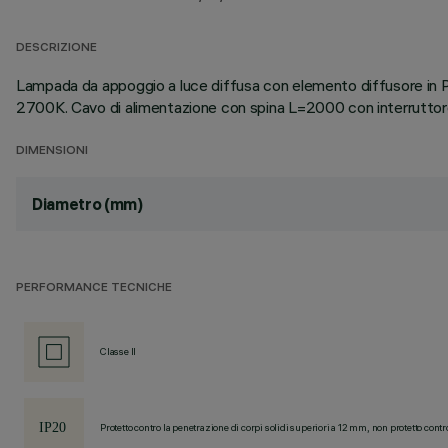
DESCRIZIONE
Lampada da appoggio a luce diffusa con elemento diffusore in
2700K. Cavo di alimentazione con spina L=2000 con interruttore 
DIMENSIONI
Diametro (mm)
PERFORMANCE TECNICHE
Classe II
Protetto contro la penetrazione di corpi solidi superiori a 12 mm, non protetto contr