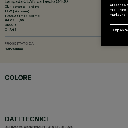
Lampada CLAN da tavolo Ø400
Cliccando s
GL - general lighting
migliorare l
11 W (sistema)
marketing.
1034.28 lm (sistema)
94.03 lm/W
3000 K
On/off
Imposta
PROGETTATO DA
Harveiluce
COLORE
DATI TECNICI
ULTIMO AGGIORNAMENTO: 04/08/2026