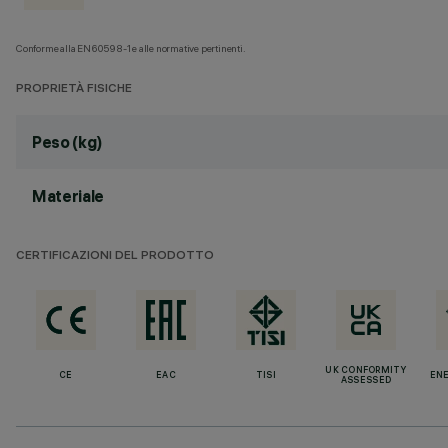
Conforme alla EN60598-1 e alle normative pertinenti.
PROPRIETÀ FISICHE
Peso (kg)
Materiale
CERTIFICAZIONI DEL PRODOTTO
UK CONFORMITY
CE
EAC
TISI
ENE
ASSESSED