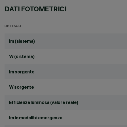
DATI FOTOMETRICI
DETTAGLI
lm (sistema)
W (sistema)
lm sorgente
W sorgente
Efficienza luminosa (valore reale)
lm in modalità emergenza