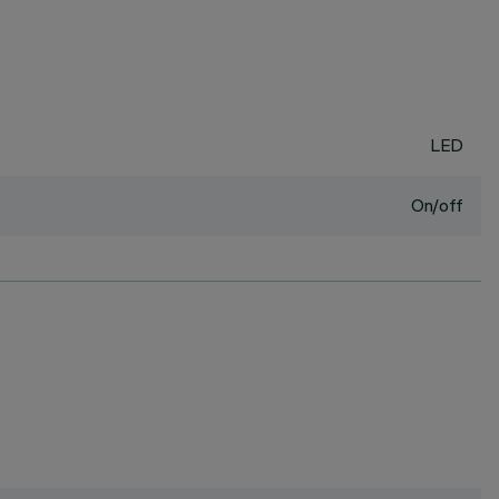
LED
On/off