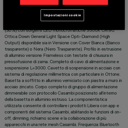
DESCRIZIONE
Impostazioni cookie
Corpo illuminante ad emissione diretta (70%) / indiretta
(30%) con sorgenti LED monocromatiche 3500K CRI90.
Ottica Down General Light Space Opti-Diamond (High
Output) disponibile sia in Versione con Cover Bianca (Bianco
trasparente) o Nera (Nero Trasparente). Profilo in estrusione
di alluminio versione Frameless con testate di chiusura in
pressofusione di zama. Completo di cavo di alimentazione e
sospensione L=3000. Cavetto di sospensione in acciaio con
sistema di regolazione millimetrica con particolare in Ottone.
Basetta a soffitto in alluminio verniciato con piastra a muro in
acciaio zincato. Corpo completo di gruppo di alimentazione
dimmerabile con protocollo Casambi posizionato all’interno
della basetta in alluminio estruso. La componentistica
utilizzata consente di controllare i prodotti Libera con app e
componenti del sistema Casambi, abilitando le funzioni di on-
off, dimming, richiamo scene e la collaborazione di più
apparecchi in una rete mesh Casambi. Frequenza Bluetooth