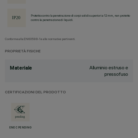
Protetto contro la penetrazione di corpi solidi superiori a 12 mm, non protetto
contro la penetrazione di liquidi.
Conforme alla EN60598-1 e alle normative pertinenti.
PROPRIETÀ FISICHE
Alluminio estruso e
Materiale
pressofuso
CERTIFICAZIONI DEL PRODOTTO
ENEC PENDING