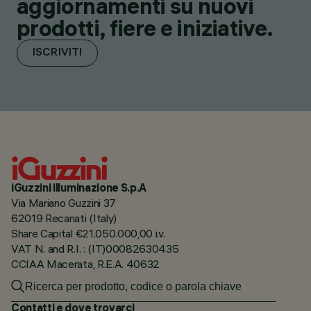
aggiornamenti su nuovi
prodotti, fiere e iniziative.
ISCRIVITI
iGuzzini illuminazione S.p.A
Via Mariano Guzzini 37
62019 Recanati (Italy)
Share Capital €21.050.000,00 i.v.
VAT N. and R.I. : (IT)00082630435
CCIAA Macerata, R.E.A. 40632
Contatti e dove trovarci