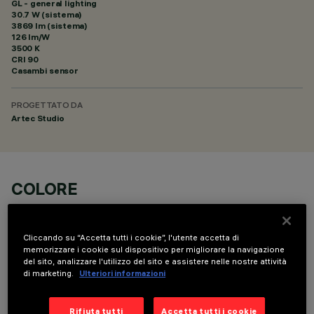
GL - general lighting
30.7 W (sistema)
3869 lm (sistema)
126 lm/W
3500 K
CRI
90
Casambi sensor
PROGETTATO DA
Artec Studio
COLORE
Cliccando su “Accetta tutti i cookie”, l'utente accetta di
memorizzare i cookie sul dispositivo per migliorare la navigazione
del sito, analizzare l'utilizzo del sito e assistere nelle nostre attività
di marketing.
Ulteriori informazioni
DATI TECNICI
ULTIMO AGGIORNAMENTO: 06/08/2026
Rifiuta tutti
Accetta tutti i cookie