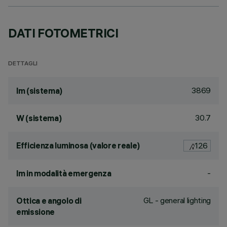
DATI FOTOMETRICI
DETTAGLI
3869
lm (sistema)
30.7
W (sistema)
Efficienza luminosa (valore reale)
126
-
lm in modalità emergenza
GL - general lighting
Ottica e angolo di
emissione