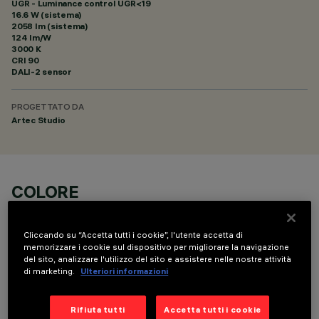
UGR - Luminance control UGR<19
16.6 W (sistema)
2058 lm (sistema)
124 lm/W
3000 K
CRI
90
DALI-2 sensor
PROGETTATO DA
Artec Studio
COLORE
Cliccando su “Accetta tutti i cookie”, l'utente accetta di
memorizzare i cookie sul dispositivo per migliorare la navigazione
del sito, analizzare l'utilizzo del sito e assistere nelle nostre attività
di marketing.
Ulteriori informazioni
DATI TECNICI
Rifiuta tutti
Accetta tutti i cookie
ULTIMO AGGIORNAMENTO: 06/08/2026