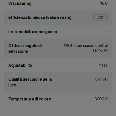
16.6
W (sistema)
Efficienza luminosa (valore reale)
124
-
lm in modalità emergenza
UGR - Luminance control
Ottica e angolo di
UGR<19
emissione
fisso
Adjustability
CRI
90
Qualità del colore della
luce
3000 K
Temperatura di colore