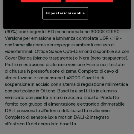
Impostazioni cookie
DESCRIZIONE
Corpo illuminante ad emissione diretta (70%) / indiretta
(30%) con sorgenti LED monocromatiche 3000K CRI90.
Versione per emissione a luminanza controllata UGR < 19 -
conforme alla norma per impiego in ambienti con uso di
videoterminali. Ottica Space Opti-Diamond disponibile sia con
Cover Bianca (bianco trasparente) o Nera (nero trasparente).
Profilo in estrusione di alluminio versione Frame con testate
di chiusura in pressofusione di zama. Completo di cavo di
alimentazione e sospensione L=3000. Cavetto di
sospensione in acciaio con sistema di regolazione millimetrica
con particolare in Ottone. Basetta a soffitto in alluminio
verniciato con piastra a muro in acciaio zincato. Prodotto
fornito con gruppo di alimentazione elettronico dimmerabile
DALI posizionato all'interno della basetta in alluminio.
Completo di sensore lux e motion DALI-2 integrato
all'estremità del corpo lato basetta.