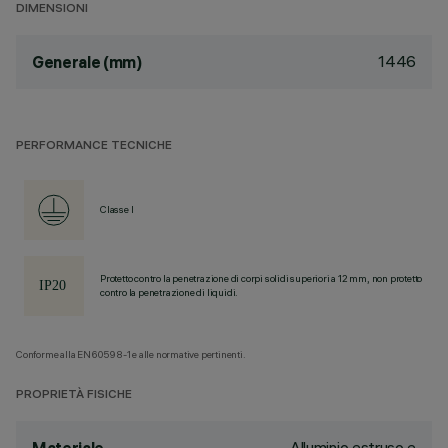
DIMENSIONI
1446
Generale (mm)
PERFORMANCE TECNICHE
Classe I
Protetto contro la penetrazione di corpi solidi superiori a 12 mm, non protetto
contro la penetrazione di liquidi.
Conforme alla EN60598-1 e alle normative pertinenti.
PROPRIETÀ FISICHE
Alluminio estruso e