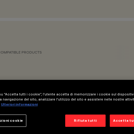
COMPATIBLE PRODUCTS
u “Accetta tutti i cookie”, l'utente accetta di memorizzare i cookie sul dispositi
a navigazione del sito, analizzare l'utilizzo del sito e assistere nelle nostre attivi
Ulteriori informazioni
zioni cookie
Rifiuta tutti
Accetta tut