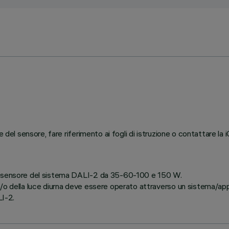
del sensore, fare riferimento ai fogli di istruzione o contattare la iG
er sensore del sistema DALI-2 da 35-60-100 e 150 W.
e/o della luce diurna deve essere operato attraverso un sistema/a
LI-2.