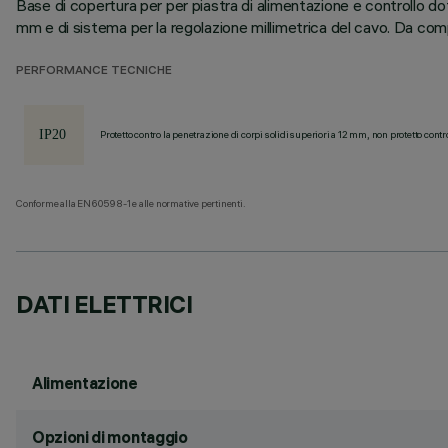
Base di copertura per per piastra di alimentazione e controllo 
mm e di sistema per la regolazione millimetrica del cavo. Da com
PERFORMANCE TECNICHE
Protetto contro la penetrazione di corpi solidi superiori a 12 mm, non protetto contr
Conforme alla EN60598-1 e alle normative pertinenti.
DATI ELETTRICI
Alimentazione
Opzioni di montaggio