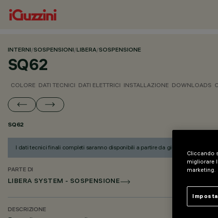
INTERNI
/
SOSPENSIONI
/
LIBERA
/
SOSPENSIONE
SQ62
COLORE
DATI TECNICI
DATI ELETTRICI
INSTALLAZIONE
DOWNLOADS
SQ62
I dati tecnici finali completi saranno disponibili a partire da giugno 2026.
Cliccando s
migliorare l
marketing.
PARTE DI
LIBERA SYSTEM - SOSPENSIONE
Imposta
DESCRIZIONE