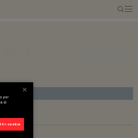
vo per
tà di
ti i cookie