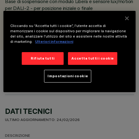
Base di sospensione con modulo Libera e sensore lux/motion
per DALI-2 - per posizione iniziale o finale
DALI-2 sensor
Cliccando su “Accetta tutti i cookie”, l'utente accetta di
PROGETTATO DA
memorizzare i cookie sul dispositivo per migliorare la navigazione
Artec Studio
del sito, analizzare l'utilizzo del sito e assistere nelle nostre attività
di marketing.
Ulteriori informazioni
Rifiuta tutti
Accetta tutti i cookie
COLORE
Impostazioni cookie
DATI TECNICI
ULTIMO AGGIORNAMENTO: 24/02/2026
DESCRIZIONE