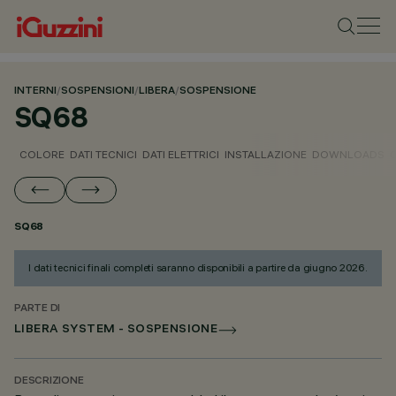
INTERNI
/
SOSPENSIONI
/
LIBERA
/
SOSPENSIONE
SQ68
COLORE
DATI TECNICI
DATI ELETTRICI
INSTALLAZIONE
DOWNLOADS
SQ68
I dati tecnici finali completi saranno disponibili a partire da giugno 2026.
PARTE DI
LIBERA SYSTEM - SOSPENSIONE
DESCRIZIONE