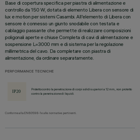
Base di copertura specifica per piastra di alimentazione e
controllo da 150 W, dotata di elemento Libera con sensore di
lux e motion per sistemi Casambi. All'elemento di Libera con
sensore è connesso un giunto snodabile con testata e
cablaggio passante che permette di realizzare composizioni
poligonali aperte e chiuse Completa di cavi di alimentazione e
sospensione L=3000 mm e di sistema per la regolazione
millimetrica del cavo. Da completare con piastra di
alimentazione, da ordinare separatamente.
PERFORMANCE TECNICHE
Protetto contro la penetrazione di corpi solidi superiori a 12 mm, non protetto
contro la penetrazione di liquidi.
Conforme alla EN60598-1 e alle normative pertinenti.