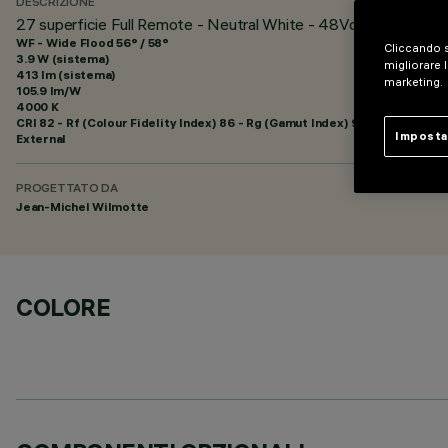
DESCRIZIONE
27 superficie Full Remote - Neutral White - 48Vdc - L=329mm
WF - Wide Flood 56° / 58°
Cliccando s
3.9 W (sistema)
migliorare l
413 lm (sistema)
marketing.
105.9 lm/W
4000 K
CRI
82
- Rf (Colour Fidelity Index) 86 - Rg (Gamut Index) 95
Imposta
External
PROGETTATO DA
Jean-Michel Wilmotte
COLORE