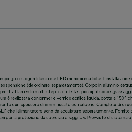
 all’impiego di sorgenti luminose LED monocromatiche. L’installazion
 sospensione (da ordinare separatamente). Corpo in alluminio estrus
re-trattamento multi-step, in cui le fasi principali sono sgrassaggio,
ura è realizzata con primer e vernice acrilica liquida, cotta a 150°, c
ente con spessore di 5mm fissato con silicone. Completo di circuito
I) che l’alimentatore sono da acquistare separatamente. Fornito di 
 cavi per la protezione da sporcizia e raggi UV. Provvisto di sistema