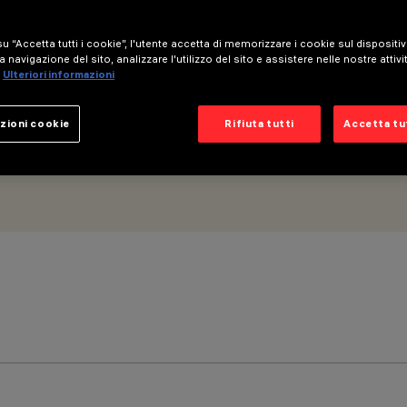
 - Ottica Wide Flood
u “Accetta tutti i cookie”, l'utente accetta di memorizzare i cookie sul dispositi
a navigazione del sito, analizzare l'utilizzo del sito e assistere nelle nostre attivi
Ulteriori informazioni
zioni cookie
Rifiuta tutti
Accetta tut