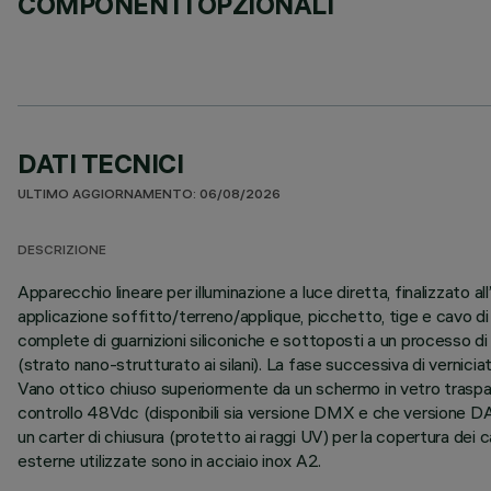
COMPONENTI OPZIONALI
DATI TECNICI
ULTIMO AGGIORNAMENTO: 06/08/2026
DESCRIZIONE
Apparecchio lineare per illuminazione a luce diretta, finalizzato
applicazione soffitto/terreno/applique, picchetto, tige e cavo di
complete di guarnizioni siliconiche e sottoposti a un processo di p
(strato nano-strutturato ai silani). La fase successiva di verniciat
Vano ottico chiuso superiormente da un schermo in vetro traspar
controllo 48Vdc (disponibili sia versione DMX e che versione DAL
un carter di chiusura (protetto ai raggi UV) per la copertura dei
esterne utilizzate sono in acciaio inox A2.