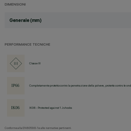
DIMENSIONI
Generale (mm)
PERFORMANCE TECNICHE
Classe III
Completamente protetto contro la penetrazione della polvere, protetto contro le ond
IK06 - Protected against 1 J shocks
Conforme alla EN60598-1 e alle normative pertinenti.