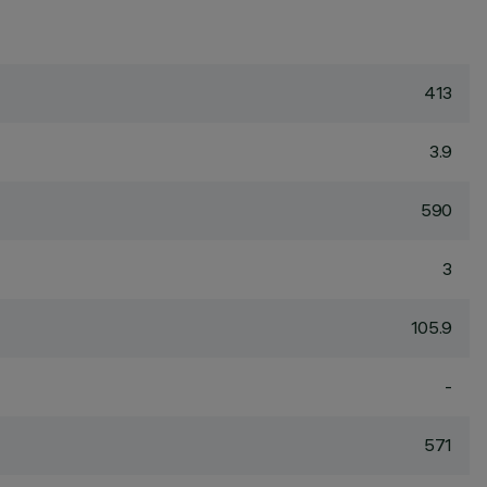
413
3.9
590
3
105.9
-
571