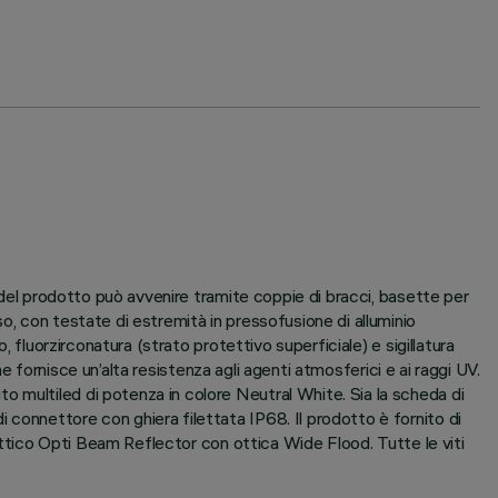
e del prodotto può avvenire tramite coppie di bracci, basette per
o, con testate di estremità in pressofusione di alluminio
 fluorzirconatura (strato protettivo superficiale) e sigillatura
he fornisce un’alta resistenza agli agenti atmosferici e ai raggi UV.
 multiled di potenza in colore Neutral White. Sia la scheda di
connettore con ghiera filettata IP68. Il prodotto è fornito di
 ottico Opti Beam Reflector con ottica Wide Flood. Tutte le viti