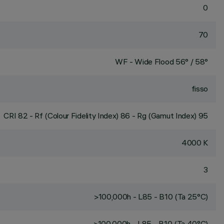
0
70
WF - Wide Flood 56° / 58°
fisso
CRI
82
- Rf (Colour Fidelity Index) 86 - Rg (Gamut Index) 95
4000 K
3
>100,000h - L85 - B10 (Ta 25°C)
>100,000h - L85 - B10 (Ta 40°C)