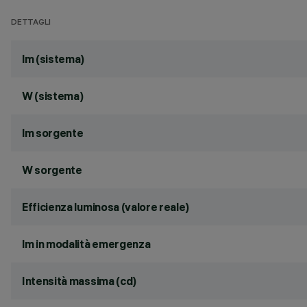
DETTAGLI
lm (sistema)
W (sistema)
lm sorgente
W sorgente
Efficienza luminosa (valore reale)
lm in modalità emergenza
Intensità massima (cd)