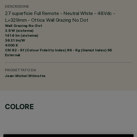
DESCRIZIONE
27 superficie Full Remote - Neutral White - 48Vdc -
L=329mm - Ottica Wall Grazing No Dot
Wall Grazing No-Dot
3.9 W (sistema)
141.6 lm (sistema)
36.31 lm/W
4000 K
CRI
82
- Rf (Colour Fidelity Index) 86 - Rg (Gamut Index) 95
External
PROGETTATO DA
Jean-Michel Wilmotte
COLORE