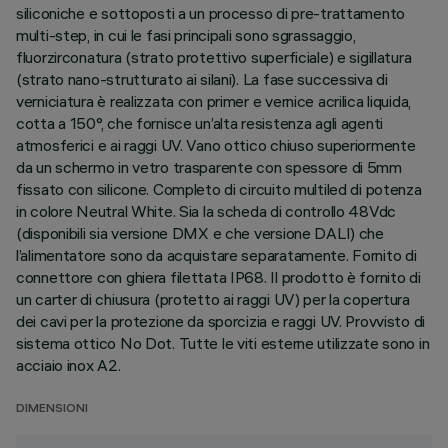
siliconiche e sottoposti a un processo di pre-trattamento
multi-step, in cui le fasi principali sono sgrassaggio,
fluorzirconatura (strato protettivo superficiale) e sigillatura
(strato nano-strutturato ai silani). La fase successiva di
verniciatura è realizzata con primer e vernice acrilica liquida,
cotta a 150°, che fornisce un’alta resistenza agli agenti
atmosferici e ai raggi UV. Vano ottico chiuso superiormente
da un schermo in vetro trasparente con spessore di 5mm
fissato con silicone. Completo di circuito multiled di potenza
in colore Neutral White. Sia la scheda di controllo 48Vdc
(disponibili sia versione DMX e che versione DALI) che
l’alimentatore sono da acquistare separatamente. Fornito di
connettore con ghiera filettata IP68. Il prodotto è fornito di
un carter di chiusura (protetto ai raggi UV) per la copertura
dei cavi per la protezione da sporcizia e raggi UV. Provvisto di
sistema ottico No Dot. Tutte le viti esterne utilizzate sono in
acciaio inox A2.
DIMENSIONI