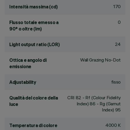
170
Intensità massima (cd)
0
Flusso totale emesso a
90° o oltre (lm)
24
Light output ratio (LOR)
Wall Grazing No-Dot
Ottica e angolo di
emissione
fisso
Adjustability
CRI
82
- Rf (Colour Fidelity
Qualità del colore della
Index) 86 - Rg (Gamut
luce
Index) 95
4000 K
Temperatura di colore