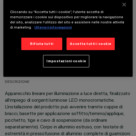
COMPONENTI OPZIONALI
Cliccando su “Accetta tutti i cookie”, l'utente accetta di
memorizzare i cookie sul dispositivo per migliorare la navigazione
del sito, analizzare l'utilizzo del sito e assistere nelle nostre attività
di marketing.
Ulteriori informazioni
Rifiuta tutti
Accetta tutti i cookie
DATI TECNICI
Impostazioni cookie
ULTIMO AGGIORNAMENTO: 06/08/2026
DESCRIZIONE
Apparecchio lineare per illuminazione a luce diretta, finalizzato
all’impiego di sorgenti luminose LED monocromatiche.
L’installazione del prodotto può avvenire tramite coppie di
bracci, basette per applicazione soffitto/terreno/applique,
picchetto, tige e cavo di sospensione (da ordinare
separatamente). Corpo in alluminio estruso, con testate di
estremità in pressofusione di alluminio complete di guarnizioni