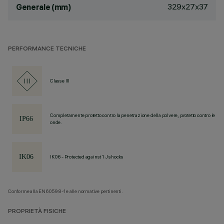
329x27x37
Generale (mm)
PERFORMANCE TECNICHE
Classe III
Completamente protetto contro la penetrazione della polvere, protetto contro le
onde.
IK06 - Protected against 1 J shocks
Conforme alla EN60598-1 e alle normative pertinenti.
PROPRIETÀ FISICHE