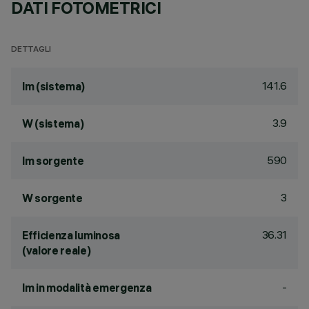
DATI FOTOMETRICI
DETTAGLI
141.6
lm (sistema)
3.9
W (sistema)
590
lm sorgente
3
W sorgente
36.31
Efficienza luminosa
(valore reale)
-
lm in modalità emergenza