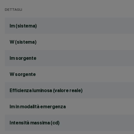
DETTAGLI
lm (sistema)
W (sistema)
lm sorgente
W sorgente
Efficienza luminosa (valore reale)
lm in modalità emergenza
Intensità massima (cd)