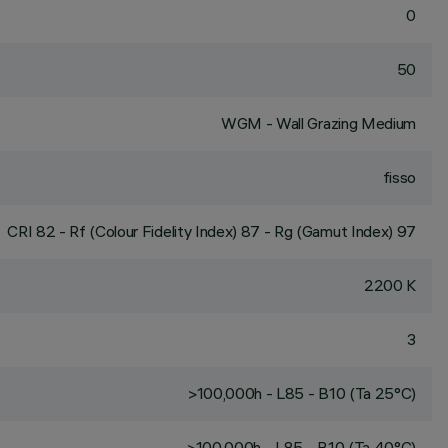
0
50
WGM - Wall Grazing Medium
fisso
CRI
82
- Rf (Colour Fidelity Index) 87 - Rg (Gamut Index) 97
2200 K
3
>100,000h - L85 - B10 (Ta 25°C)
>100,000h - L85 - B10 (Ta 40°C)