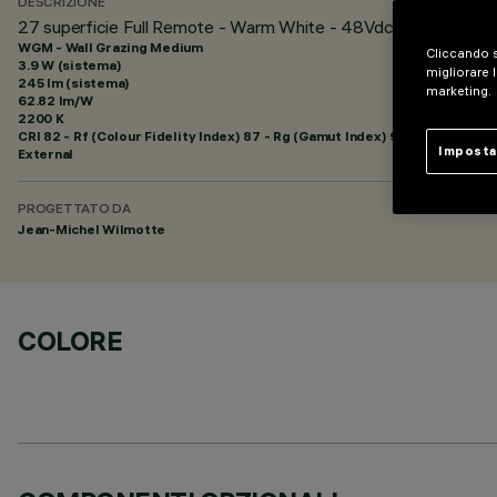
DESCRIZIONE
27 superficie Full Remote - Warm White - 48Vdc - L=329mm -
WGM - Wall Grazing Medium
Cliccando s
3.9 W (sistema)
migliorare l
245 lm (sistema)
marketing.
62.82 lm/W
2200 K
CRI
82
- Rf (Colour Fidelity Index) 87 - Rg (Gamut Index) 97
Imposta
External
PROGETTATO DA
Jean-Michel Wilmotte
COLORE