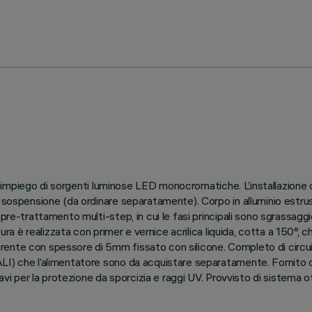
 all’impiego di sorgenti luminose LED monocromatiche. L’installazion
 sospensione (da ordinare separatamente). Corpo in alluminio estrus
re-trattamento multi-step, in cui le fasi principali sono sgrassaggio,
ura è realizzata con primer e vernice acrilica liquida, cotta a 150°, c
ente con spessore di 5mm fissato con silicone. Completo di circuit
I) che l’alimentatore sono da acquistare separatamente. Fornito di 
 cavi per la protezione da sporcizia e raggi UV. Provvisto di siste