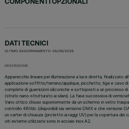
COMPONENTI OPZIONALI
DATI TECNICI
ULTIMO AGGIORNAMENTO: 06/08/2026
DESCRIZIONE
Apparecchio lineare per illuminazione a luce diretta, finalizzato
applicazione soffitto/terreno/applique, picchetto, tige e cavo di
complete di guarnizioni siliconiche e sottoposti a un processo di p
(strato nano-strutturato ai silani). La fase successiva di verniciat
Vano ottico chiuso superiormente da un schermo in vetro traspar
controllo 48Vdc (disponibili sia versione DMX e che versione DAL
un carter di chiusura (protetto ai raggi UV) per la copertura dei
viti esterne utilizzate sono in acciaio inox A2.