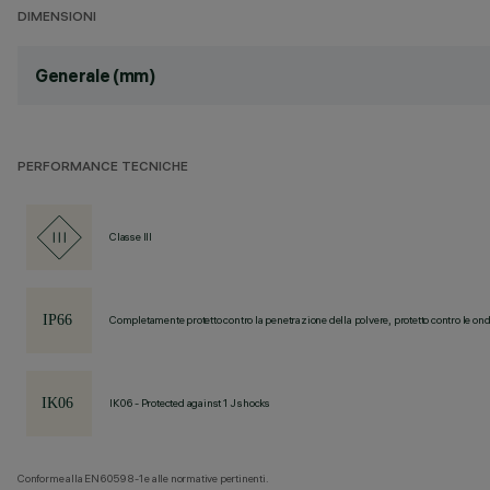
DIMENSIONI
Generale (mm)
PERFORMANCE TECNICHE
Classe III
Completamente protetto contro la penetrazione della polvere, protetto contro le ond
IK06 - Protected against 1 J shocks
Conforme alla EN60598-1 e alle normative pertinenti.