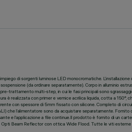
 all’impiego di sorgenti luminose LED monocromatiche. L’installazion
 sospensione (da ordinare separatamente). Corpo in alluminio estrus
re-trattamento multi-step, in cui le fasi principali sono sgrassaggio,
ura è realizzata con primer e vernice acrilica liquida, cotta a 150°, c
ente con spessore di 5mm fissato con silicone. Completo di circuito
I) che l’alimentatore sono da acquistare separatamente. Fornito di
e e l’applicazione a file continue.Il prodotto è fornito di un carter
o Opti Beam Reflector con ottica Wide Flood. Tutte le viti esterne u