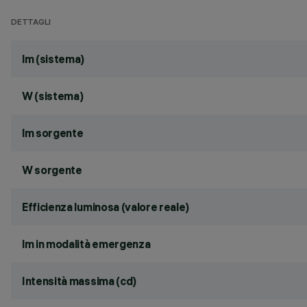
DETTAGLI
lm (sistema)
W (sistema)
lm sorgente
W sorgente
Efficienza luminosa (valore reale)
lm in modalità emergenza
Intensità massima (cd)