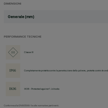
DIMENSIONI
Generale (mm)
PERFORMANCE TECNICHE
Classe III
Completamente protetto contro la penetrazione della polvere, protetto contro le ond
IK06 - Protected against 1 J shocks
Conforme alla EN60598-1 e alle normative pertinenti.