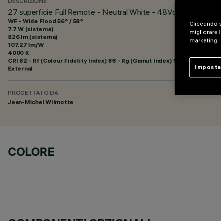
DESCRIZIONE
27 superficie Full Remote - Neutral White - 48Vdc - L=625mm
WF - Wide Flood 56° / 58°
Cliccando s
7.7 W (sistema)
migliorare l
826 lm (sistema)
marketing.
107.27 lm/W
4000 K
CRI
82
- Rf (Colour Fidelity Index) 86 - Rg (Gamut Index) 95
Imposta
External
PROGETTATO DA
Jean-Michel Wilmotte
COLORE