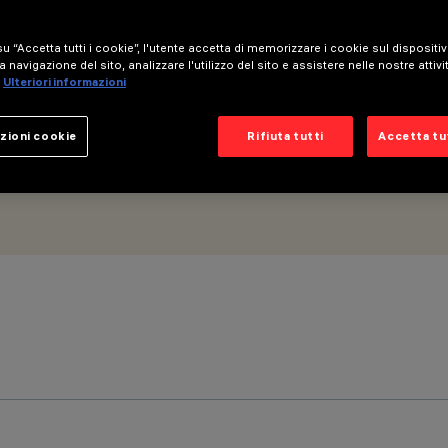
 - Ottica Wide Flood
u “Accetta tutti i cookie”, l'utente accetta di memorizzare i cookie sul dispositi
a navigazione del sito, analizzare l'utilizzo del sito e assistere nelle nostre attivi
Ulteriori informazioni
zioni cookie
Rifiuta tutti
Accetta tut