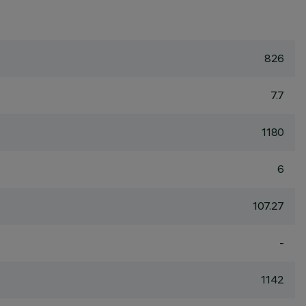
826
7.7
1180
6
107.27
-
1142