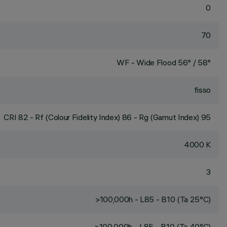
0
70
WF - Wide Flood 56° / 58°
fisso
CRI
82
- Rf (Colour Fidelity Index) 86 - Rg (Gamut Index) 95
4000 K
3
>100,000h - L85 - B10 (Ta 25°C)
>100,000h - L85 - B10 (Ta 40°C)