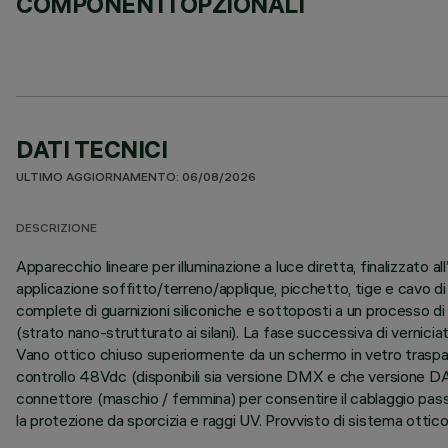
COMPONENTI OPZIONALI
DATI TECNICI
ULTIMO AGGIORNAMENTO: 06/08/2026
DESCRIZIONE
Apparecchio lineare per illuminazione a luce diretta, finalizzato
applicazione soffitto/terreno/applique, picchetto, tige e cavo di
complete di guarnizioni siliconiche e sottoposti a un processo di p
(strato nano-strutturato ai silani). La fase successiva di verniciat
Vano ottico chiuso superiormente da un schermo in vetro traspar
controllo 48Vdc (disponibili sia versione DMX e che versione DAL
connettore (maschio / femmina) per consentire il cablaggio passant
la protezione da sporcizia e raggi UV. Provvisto di sistema ottic