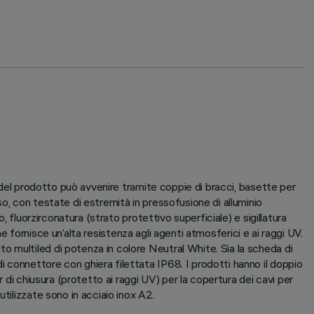
e del prodotto può avvenire tramite coppie di bracci, basette per
o, con testate di estremità in pressofusione di alluminio
 fluorzirconatura (strato protettivo superficiale) e sigillatura
he fornisce un’alta resistenza agli agenti atmosferici e ai raggi UV.
 multiled di potenza in colore Neutral White. Sia la scheda di
 connettore con ghiera filettata IP68. I prodotti hanno il doppio
 di chiusura (protetto ai raggi UV) per la copertura dei cavi per
tilizzate sono in acciaio inox A2.