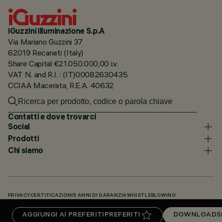
iGuzzini illuminazione S.p.A
Via Mariano Guzzini 37
62019 Recanati (Italy)
Share Capital €21.050.000,00 i.v.
VAT N. and R.I. : (IT)00082630435
CCIAA Macerata, R.E.A. 40632
Contatti e dove trovarci
Social
Prodotti
Chi siamo
PRIVACY
CERTIFICAZIONI
5 ANNI DI GARANZIA
WHISTLEBLOWING
COOKIE POLICY
DICHIARAZIONE DI ACCESSIBILITÀ
I NOSTRI CODICI
AGGIUNGI AI PREFERITI
PREFERITI
DOWNLOADS
KNOWLEDGE BASE (LOGIN NECESSARIO)
DOWNLOADS