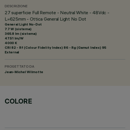
DESCRIZIONE
27 superficie Full Remote - Neutral White - 48Vdc -
L=625mm - Ottica General Light No Dot
General Light No-Dot
7.7 W (sistema)
365.8 lm (sistema)
47.51 lm/W
4000 K
CRI
82
- Rf (Colour Fidelity Index) 86 - Rg (Gamut Index) 95
External
PROGETTATO DA
Jean-Michel Wilmotte
COLORE