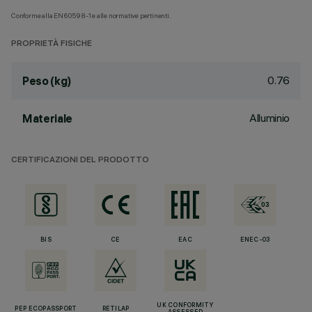
Conforme alla EN60598-1 e alle normative pertinenti.
PROPRIETÀ FISICHE
0.76
Peso (kg)
Alluminio
Materiale
CERTIFICAZIONI DEL PRODOTTO
BIS
CE
EAC
ENEC-03
UK CONFORMITY
PEP ECOPASSPORT
RETILAP