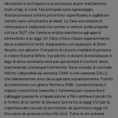
siliconiche e sottoposti a un processo di pre-trattamento
multi-step, in cui le fasi principali sono sgrassaggio,
fluorzirconatura (strato protettivo superficiale) e sigillatura
(strato nano-strutturato ai silani). La fase successiva di
verniciatura è realizzata con primer e vernice acrilica liquida,
cotta a 150°, che fornisce un’alta resistenza agli agenti
atmosferici e ai raggi UV. Vano ottico chiuso superiormente
da un schermo in vetro trasparente con spessore di 5mm
fissato con silicone. Completo di circuito multiled di potenza
in colore Neutral White. Il prodotto è dotato di microlouvre in
lega di rame verniciata nera per aumentare il comfort visivo
mantenendo comunque l’uniformità. Sia la scheda di controllo
48Vdc (disponibili sia versione DMX e che versione DALI)
che l’alimentatore sono da acquistare separatamente. Fornito
di connettore con ghiera filettata IP68. I prodotti hanno il
doppio connettore (maschio / femmina) per consentire il
cablaggio passante e l’applicazione a file continue.Il prodotto
è fornito di un carter di chiusura (protetto ai raggi UV) per la
copertura dei cavi per la protezione da sporcizia e raggi UV.
Provvisto di sistema ottico No Dot. Tutte le viti esterne