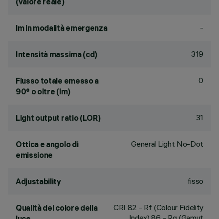
(valore reale)
-
lm in modalità emergenza
319
Intensità massima (cd)
0
Flusso totale emesso a
90° o oltre (lm)
31
Light output ratio (LOR)
General Light No-Dot
Ottica e angolo di
emissione
fisso
Adjustability
CRI
82
- Rf (Colour Fidelity
Qualità del colore della
Index) 86 - Rg (Gamut
luce