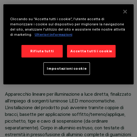
COMPONENTI OPZIONALI
Cliccando su “Accetta tutti i cookie”, l'utente accetta di
memorizzare i cookie sul dispositivo per migliorare la navigazione
del sito, analizzare l'utilizzo del sito e assistere nelle nostre attività
di marketing.
Ulteriori informazioni
Rifiuta tutti
Accetta tutti i cookie
DATI TECNICI
ULTIMO AGGIORNAMENTO: 06/08/2026
Impostazioni cookie
DESCRIZIONE
Apparecchio lineare per illuminazione a luce diretta, finalizzato
all’impiego di sorgenti luminose LED monocromatiche.
L’installazione del prodotto può avvenire tramite coppie di
bracci, basette per applicazione soffitto/terreno/applique,
picchetto, tige e cavo di sospensione (da ordinare
separatamente). Corpo in alluminio estruso, con testate di
estremità in pressofusione di alluminio complete di guarnizioni