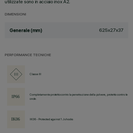
utilizzate sono in acciaio inox A2.
DIMENSIONI
625x27x37
Generale (mm)
PERFORMANCE TECNICHE
Classe III
Completamente protetto contro la penetrazione della polvere, protetto contro le
onde.
IK06 - Protected against 1 J shocks