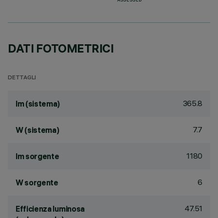
ASSESSED
DATI FOTOMETRICI
DETTAGLI
365.8
lm (sistema)
7.7
W (sistema)
1180
lm sorgente
6
W sorgente
47.51
Efficienza luminosa