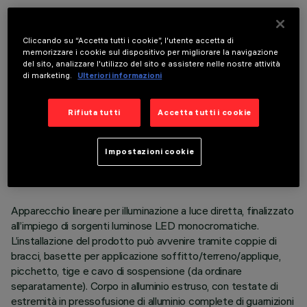
COMPONENTI OPZIONALI
Cliccando su “Accetta tutti i cookie”, l'utente accetta di
memorizzare i cookie sul dispositivo per migliorare la navigazione
del sito, analizzare l'utilizzo del sito e assistere nelle nostre attività
di marketing.
Ulteriori informazioni
Rifiuta tutti
Accetta tutti i cookie
DATI TECNICI
ULTIMO AGGIORNAMENTO: 06/08/2026
Impostazioni cookie
DESCRIZIONE
Apparecchio lineare per illuminazione a luce diretta, finalizzato
all’impiego di sorgenti luminose LED monocromatiche.
L’installazione del prodotto può avvenire tramite coppie di
bracci, basette per applicazione soffitto/terreno/applique,
picchetto, tige e cavo di sospensione (da ordinare
separatamente). Corpo in alluminio estruso, con testate di
estremità in pressofusione di alluminio complete di guarnizioni