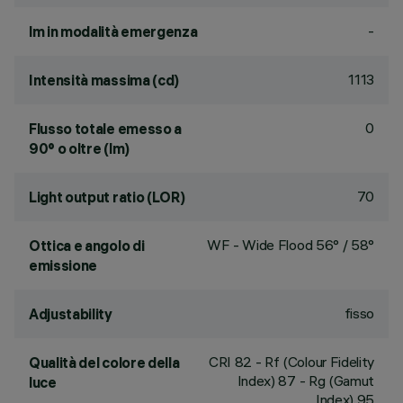
-
lm in modalità emergenza
1113
Intensità massima (cd)
0
Flusso totale emesso a
90° o oltre (lm)
70
Light output ratio (LOR)
WF - Wide Flood 56° / 58°
Ottica e angolo di
emissione
fisso
Adjustability
CRI
82
- Rf (Colour Fidelity
Qualità del colore della
Index) 87 - Rg (Gamut
luce
Index) 95