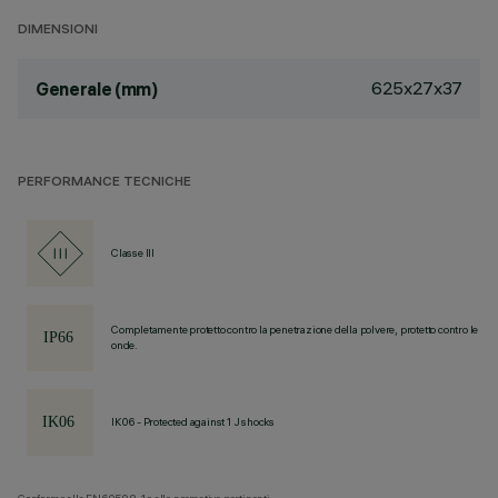
DIMENSIONI
625x27x37
Generale (mm)
PERFORMANCE TECNICHE
Classe III
Completamente protetto contro la penetrazione della polvere, protetto contro le
onde.
IK06 - Protected against 1 J shocks