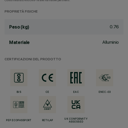
Conforme alla EN60598-1 e alle normative pertinenti.
PROPRIETÀ FISICHE
0.76
Peso (kg)
Alluminio
Materiale
CERTIFICAZIONI DEL PRODOTTO
BIS
CE
EAC
ENEC-03
UK CONFORMITY
PEP ECOPASSPORT
RETILAP
ASSESSED