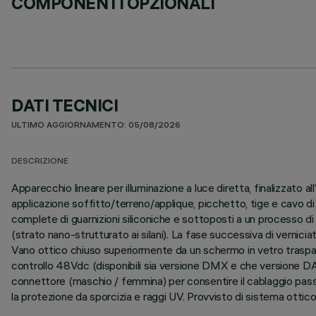
COMPONENTI OPZIONALI
DATI TECNICI
ULTIMO AGGIORNAMENTO: 05/08/2026
DESCRIZIONE
Apparecchio lineare per illuminazione a luce diretta, finalizzato
applicazione soffitto/terreno/applique, picchetto, tige e cavo di
complete di guarnizioni siliconiche e sottoposti a un processo di p
(strato nano-strutturato ai silani). La fase successiva di verniciat
Vano ottico chiuso superiormente da un schermo in vetro traspar
controllo 48Vdc (disponibili sia versione DMX e che versione DAL
connettore (maschio / femmina) per consentire il cablaggio passant
la protezione da sporcizia e raggi UV. Provvisto di sistema ottic