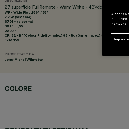
DESCRIZIONE
27 superficie Full Remote - Warm White - 48Vdc - L=625mm 
WF - Wide Flood 56° / 58°
Cliccando s
7.7 W (sistema)
migliorare l
679 lm (sistema)
marketing.
88.18 lm/W
2200 K
CRI
82
- Rf (Colour Fidelity Index) 87 - Rg (Gamut Index) 97
Imposta
External
PROGETTATO DA
Jean-Michel Wilmotte
COLORE