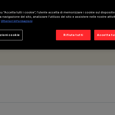
- Ottica Wide Flood
u “Accetta tutti i cookie”, l'utente accetta di memorizzare i cookie sul dispositi
a navigazione del sito, analizzare l'utilizzo del sito e assistere nelle nostre attivi
Ulteriori informazioni
zioni cookie
Rifiuta tutti
Accetta tut