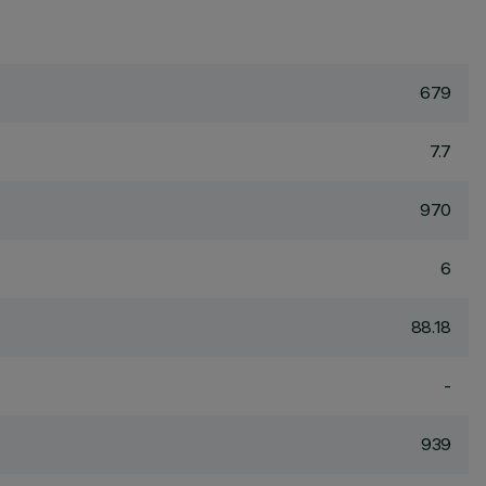
679
7.7
970
6
88.18
-
939