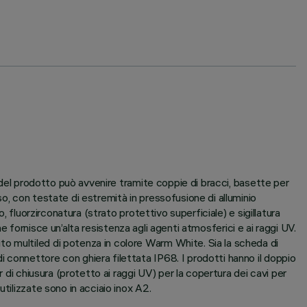
e del prodotto può avvenire tramite coppie di bracci, basette per
o, con testate di estremità in pressofusione di alluminio
 fluorzirconatura (strato protettivo superficiale) e sigillatura
he fornisce un’alta resistenza agli agenti atmosferici e ai raggi UV.
o multiled di potenza in colore Warm White. Sia la scheda di
 connettore con ghiera filettata IP68. I prodotti hanno il doppio
 di chiusura (protetto ai raggi UV) per la copertura dei cavi per
tilizzate sono in acciaio inox A2.