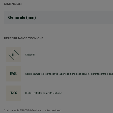
DIMENSIONI
Generale (mm)
PERFORMANCE TECNICHE
Classe III
Completamente protetto contro la penetrazione della polvere, protetto contro le ond
IK06 - Protected against 1 J shocks
Conforme alla EN60598-1 e alle normative pertinenti.