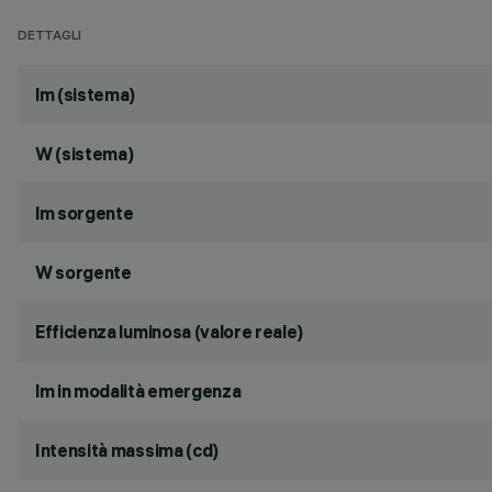
DETTAGLI
lm (sistema)
W (sistema)
lm sorgente
W sorgente
Efficienza luminosa (valore reale)
lm in modalità emergenza
Intensità massima (cd)