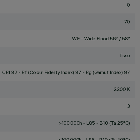
0
70
WF - Wide Flood 56° / 58°
fisso
CRI
82
- Rf (Colour Fidelity Index) 87 - Rg (Gamut Index) 97
2200 K
3
>100,000h - L85 - B10 (Ta 25°C)
>100,000h - L85 - B10 (Ta 40°C)