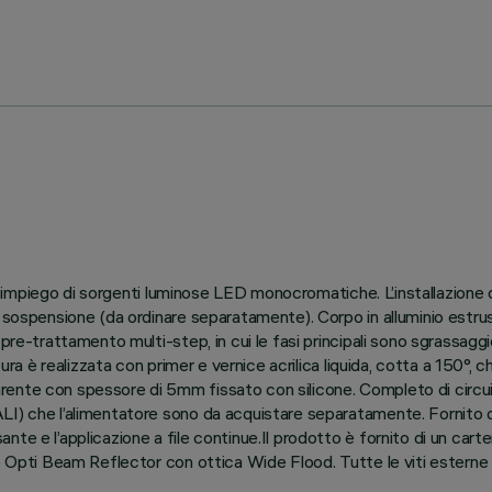
 all’impiego di sorgenti luminose LED monocromatiche. L’installazion
 sospensione (da ordinare separatamente). Corpo in alluminio estrus
re-trattamento multi-step, in cui le fasi principali sono sgrassaggio,
ura è realizzata con primer e vernice acrilica liquida, cotta a 150°, c
ente con spessore di 5mm fissato con silicone. Completo di circuit
I) che l’alimentatore sono da acquistare separatamente. Fornito di
e e l’applicazione a file continue.Il prodotto è fornito di un carter
o Opti Beam Reflector con ottica Wide Flood. Tutte le viti esterne u