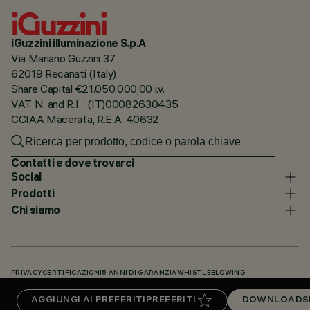
iGuzzini illuminazione S.p.A
Via Mariano Guzzini 37
62019 Recanati (Italy)
Share Capital €21.050.000,00 i.v.
VAT N. and R.I. : (IT)00082630435
CCIAA Macerata, R.E.A. 40632
Contatti e dove trovarci
Social
Prodotti
Chi siamo
PRIVACY
CERTIFICAZIONI
5 ANNI DI GARANZIA
WHISTLEBLOWING
COOKIE POLICY
DICHIARAZIONE DI ACCESSIBILITÀ
I NOSTRI CODICI
AGGIUNGI AI PREFERITI
PREFERITI
DOWNLOADS
KNOWLEDGE BASE (LOGIN NECESSARIO)
DOWNLOADS