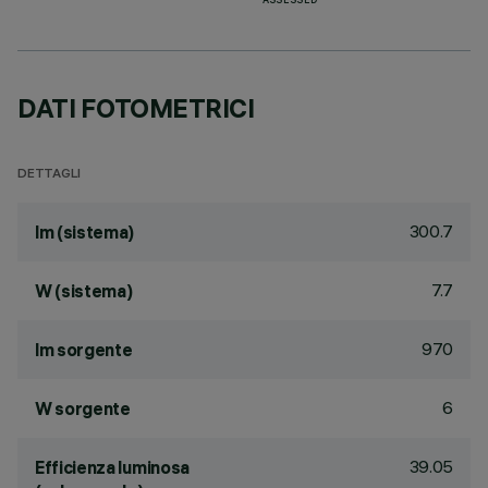
ASSESSED
DATI FOTOMETRICI
DETTAGLI
300.7
lm (sistema)
7.7
W (sistema)
970
lm sorgente
6
W sorgente
39.05
Efficienza luminosa