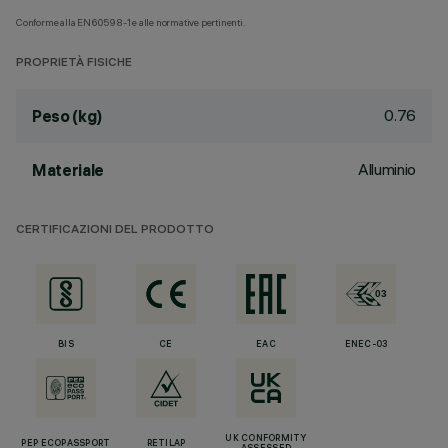
Conforme alla EN60598-1 e alle normative pertinenti.
PROPRIETÀ FISICHE
0.76
Peso (kg)
Alluminio
Materiale
CERTIFICAZIONI DEL PRODOTTO
BIS
CE
EAC
ENEC-03
UK CONFORMITY
PEP ECOPASSPORT
RETILAP