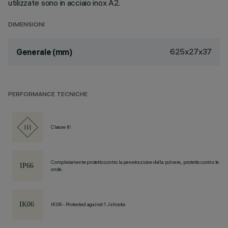
utilizzate sono in acciaio inox A2.
DIMENSIONI
625x27x37
Generale (mm)
PERFORMANCE TECNICHE
Classe III
Completamente protetto contro la penetrazione della polvere, protetto contro le
onde.
IK06 - Protected against 1 J shocks