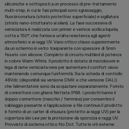
siliconiche e sottoposti a un processo di pre-trattamento
multi-step, in cui le fasi principali sono sgrassaggio,
fluorzirconatura (strato protettivo superficiale) e sigillatura
(strato nano-strutturato ai silani). La fase successiva di
verniciatura è realizzata con primer e vernice acrilica liquida,
cotta a 150°, che fornisce un’alta resistenza agli agenti
atmosferici e ai raggi UV. Vano ottico chiuso superiormente
da un schermo in vetro trasparente con spessore di 5mm
fissato con silicone. Completo di circuito multiled di potenza
in colore Warm White. Il prodotto è dotato di microlouvre in
lega di rame verniciata nera per aumentare il comfort visivo
mantenendo comunque l’uniformità. Sia la scheda di controllo
48Vdc (disponibili sia versione DMX e che versione DALI)
che l’alimentatore sono da acquistare separatamente. Fornito
di connettore con ghiera filettata IP68. I prodotti hanno il
doppio connettore (maschio / femmina) per consentire il
cablaggio passante e l’applicazione a file continue.Il prodotto
è fornito di un carter di chiusura (protetto ai raggi UV) per la
copertura dei cavi per la protezione da sporcizia e raggi UV.
Provvisto di sistema ottico No Dot. Tutte le viti esterne