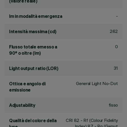
(valore reale)
-
lm in modalità emergenza
262
Intensità massima (cd)
0
Flusso totale emesso a
90° o oltre (lm)
31
Light output ratio (LOR)
General Light No-Dot
Ottica e angolo di
emissione
fisso
Adjustability
CRI
82
- Rf (Colour Fidelity
Qualità del colore della
Index) 87 - Rg (Gamut
luce