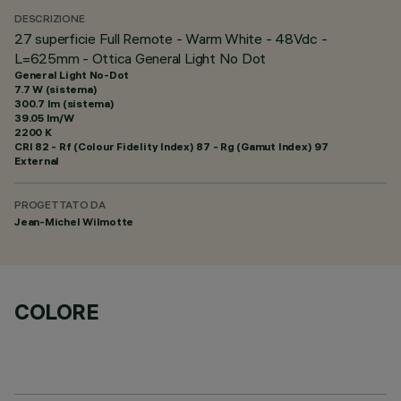
DESCRIZIONE
27 superficie Full Remote - Warm White - 48Vdc -
L=625mm - Ottica General Light No Dot
General Light No-Dot
7.7 W (sistema)
300.7 lm (sistema)
39.05 lm/W
2200 K
CRI
82
- Rf (Colour Fidelity Index) 87 - Rg (Gamut Index) 97
External
PROGETTATO DA
Jean-Michel Wilmotte
COLORE