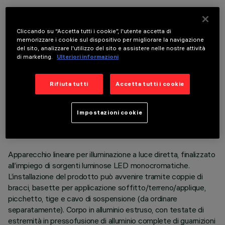
COMPONENTI OPZIONALI
Cliccando su “Accetta tutti i cookie”, l'utente accetta di
memorizzare i cookie sul dispositivo per migliorare la navigazione
del sito, analizzare l'utilizzo del sito e assistere nelle nostre attività
di marketing.
Ulteriori informazioni
Rifiuta tutti
Accetta tutti i cookie
DATI TECNICI
ULTIMO AGGIORNAMENTO: 06/08/2026
Impostazioni cookie
DESCRIZIONE
Apparecchio lineare per illuminazione a luce diretta, finalizzato
all’impiego di sorgenti luminose LED monocromatiche.
L’installazione del prodotto può avvenire tramite coppie di
bracci, basette per applicazione soffitto/terreno/applique,
picchetto, tige e cavo di sospensione (da ordinare
separatamente). Corpo in alluminio estruso, con testate di
estremità in pressofusione di alluminio complete di guarnizioni