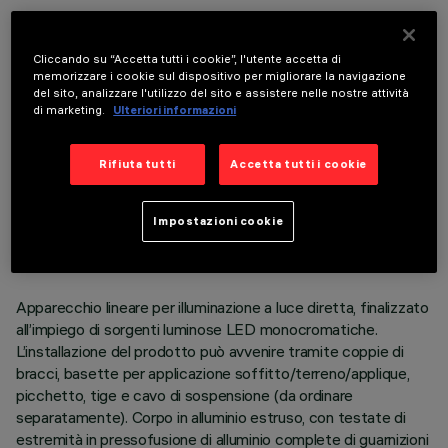
COMPONENTI OPZIONALI
Cliccando su “Accetta tutti i cookie”, l'utente accetta di
memorizzare i cookie sul dispositivo per migliorare la navigazione
del sito, analizzare l'utilizzo del sito e assistere nelle nostre attività
di marketing.
Ulteriori informazioni
Rifiuta tutti
Accetta tutti i cookie
DATI TECNICI
ULTIMO AGGIORNAMENTO: 05/08/2026
Impostazioni cookie
DESCRIZIONE
Apparecchio lineare per illuminazione a luce diretta, finalizzato
all’impiego di sorgenti luminose LED monocromatiche.
L’installazione del prodotto può avvenire tramite coppie di
bracci, basette per applicazione soffitto/terreno/applique,
picchetto, tige e cavo di sospensione (da ordinare
separatamente). Corpo in alluminio estruso, con testate di
estremità in pressofusione di alluminio complete di guarnizioni