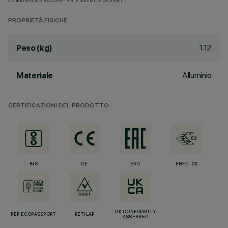
Conforme alla EN60598-1 e alle normative pertinenti.
PROPRIETÀ FISICHE
1.12
Peso (kg)
Alluminio
Materiale
CERTIFICAZIONI DEL PRODOTTO
BIS
CE
EAC
ENEC-03
UK CONFORMITY
PEP ECOPASSPORT
RETILAP
ASSESSED