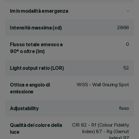
-
lm in modalità emergenza
2866
Intensità massima (cd)
0
Flusso totale emesso a
90° o oltre (lm)
52
Light output ratio (LOR)
WGS - Wall Grazing Spot
Ottica e angolo di
emissione
fisso
Adjustability
CRI
82
- Rf (Colour Fidelity
Qualità del colore della
Index) 87 - Rg (Gamut
luce
Index) 97