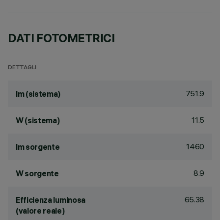
DATI FOTOMETRICI
DETTAGLI
751.9
lm (sistema)
11.5
W (sistema)
1460
lm sorgente
8.9
W sorgente
65.38
Efficienza luminosa
(valore reale)