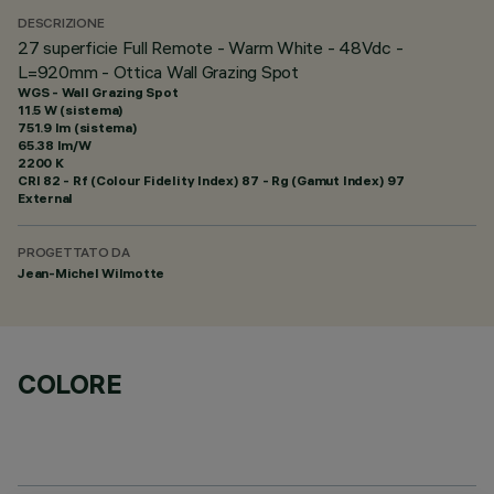
DESCRIZIONE
27 superficie Full Remote - Warm White - 48Vdc -
L=920mm - Ottica Wall Grazing Spot
WGS - Wall Grazing Spot
11.5 W (sistema)
751.9 lm (sistema)
65.38 lm/W
2200 K
CRI
82
- Rf (Colour Fidelity Index) 87 - Rg (Gamut Index) 97
External
PROGETTATO DA
Jean-Michel Wilmotte
COLORE