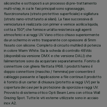
siliconiche e sottoposti a un processo di pre-trattamento
multi-step, in cui le fasi principali sono sgrassaggio,
fluorzirconatura (strato protettivo superficiale) e sigillatura
(strato nano-strutturato ai silani). La fase successiva di
verniciatura è realizzata con primer e vernice acrilica liquida,
cotta a 150°, che fornisce un’alta resistenza agli agenti
atmosferici e ai raggi UV. Vano ottico chiuso superiormente
da un schermo in vetro trasparente con spessore di 5mm
fissato con silicone. Completo di circuito multiled di potenza
in colore Warm White. Sia la scheda di controllo 48Vdc
(disponibili sia versione DMX e che versione DALI) che
l’alimentatore sono da acquistare separatamente. Fornito di
connettore con ghiera filettata IP68. I prodotti hanno il
doppio connettore (maschio / femmina) per consentire il
cablaggio passante e l’applicazione a file continue.Il prodotto
è fornito di un carter di chiusura (protetto ai raggi UV) per la
copertura dei cavi per la protezione da sporcizia e raggi UV.
Provvisto di sistema ottico Opti Beam Lens con ottica Wall
Grazing Spot. Tutte le viti esterne utilizzate sono in acciaio
inox A2.