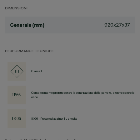
DIMENSIONI
920x27x37
Generale (mm)
PERFORMANCE TECNICHE
Classe III
Completamente protetto contro la penetrazione della polvere, protetto contro le
onde.
IK06 - Protected against 1 J shocks