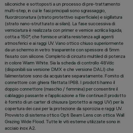
siliconiche e sottoposti a un processo di pre-trattamento
multi-step, in cui le fasi principali sono sgrassaggio,
fluorzirconatura (strato protettivo superficiale) e sigillatura
(strato nano-strutturato ai silani). La fase successiva di
verniciatura è realizzata con primer e vernice acrilica liquida,
cotta a 150°, che fornisce un’alta resistenza agli agenti
atmosferici e ai raggi UV. Vano ottico chiuso superiormente
da un schermo in vetro trasparente con spessore di 5mm
fissato con silicone. Completo di circuito multiled di potenza
in colore Warm White. Sia la scheda di controllo 48Vdc
(disponibili sia versione DMX e che versione DALI) che
l’alimentatore sono da acquistare separatamente. Fornito di
connettore con ghiera filettata IP68. I prodotti hanno il
doppio connettore (maschio / femmina) per consentire il
cablaggio passante e l’applicazione a file continue.Il prodotto
è fornito di un carter di chiusura (protetto ai raggi UV) per la
copertura dei cavi per la protezione da sporcizia e raggi UV.
Provvisto di sistema ottico Opti Beam Lens con ottica Wall
Grazing Wide Flood. Tutte le viti esterne utilizzate sono in
acciaio inox A2.