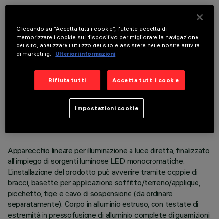
COMPONENTI OPZIONALI
Cliccando su “Accetta tutti i cookie”, l'utente accetta di
memorizzare i cookie sul dispositivo per migliorare la navigazione
del sito, analizzare l'utilizzo del sito e assistere nelle nostre attività
di marketing.
Ulteriori informazioni
Rifiuta tutti
Accetta tutti i cookie
DATI TECNICI
ULTIMO AGGIORNAMENTO: 06/08/2026
Impostazioni cookie
DESCRIZIONE
Apparecchio lineare per illuminazione a luce diretta, finalizzato
all’impiego di sorgenti luminose LED monocromatiche.
L’installazione del prodotto può avvenire tramite coppie di
bracci, basette per applicazione soffitto/terreno/applique,
picchetto, tige e cavo di sospensione (da ordinare
separatamente). Corpo in alluminio estruso, con testate di
estremità in pressofusione di alluminio complete di guarnizioni