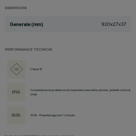
DIMENSIONI
920x27x37
Generale (mm)
PERFORMANCE TECNICHE
Classe III
Completamente protetto contro la penetrazione della polvere, protetto contro le
onde.
IK06 - Protected against 1 J shocks