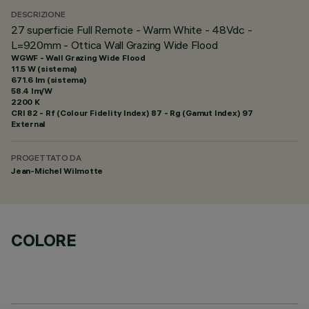
DESCRIZIONE
27 superficie Full Remote - Warm White - 48Vdc -
L=920mm - Ottica Wall Grazing Wide Flood
WGWF - Wall Grazing Wide Flood
11.5 W (sistema)
671.6 lm (sistema)
58.4 lm/W
2200 K
CRI
82
- Rf (Colour Fidelity Index) 87 - Rg (Gamut Index) 97
External
PROGETTATO DA
Jean-Michel Wilmotte
COLORE