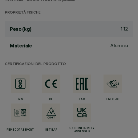
Conforme alla EN60598-1 e alle normative pertinenti.
PROPRIETÀ FISICHE
1.12
Peso (kg)
Alluminio
Materiale
CERTIFICAZIONI DEL PRODOTTO
BIS
CE
EAC
ENEC-03
UK CONFORMITY
PEP ECOPASSPORT
RETILAP
ASSESSED