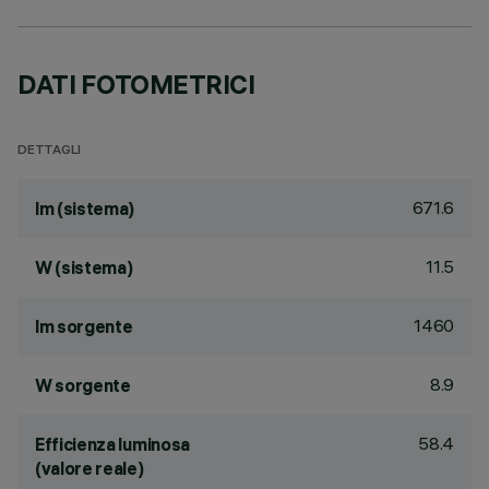
DATI FOTOMETRICI
DETTAGLI
671.6
lm (sistema)
11.5
W (sistema)
1460
lm sorgente
8.9
W sorgente
58.4
Efficienza luminosa
(valore reale)