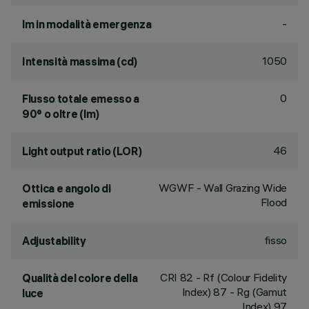
-
lm in modalità emergenza
1050
Intensità massima (cd)
0
Flusso totale emesso a
90° o oltre (lm)
46
Light output ratio (LOR)
WGWF - Wall Grazing Wide
Ottica e angolo di
Flood
emissione
fisso
Adjustability
CRI
82
- Rf (Colour Fidelity
Qualità del colore della
Index) 87 - Rg (Gamut
luce
Index) 97