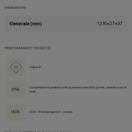
DIMENSIONI
1216x27x37
Generale (mm)
PERFORMANCE TECNICHE
Classe III
Completamente protetto contro la penetrazione della polvere, protetto contro le
onde.
IK06 - Protected against 1 J shocks