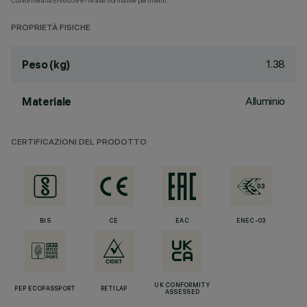
Conforme alla EN60598-1 e alle normative pertinenti.
PROPRIETÀ FISICHE
1.38
Peso (kg)
Alluminio
Materiale
CERTIFICAZIONI DEL PRODOTTO
BIS
CE
EAC
ENEC-03
UK CONFORMITY
PEP ECOPASSPORT
RETILAP
ASSESSED