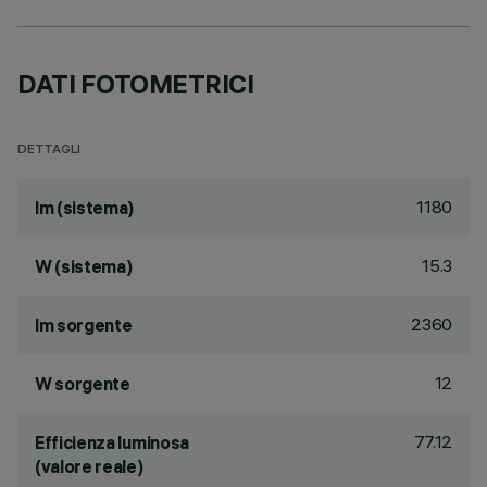
DATI FOTOMETRICI
DETTAGLI
1180
lm (sistema)
15.3
W (sistema)
2360
lm sorgente
12
W sorgente
77.12
Efficienza luminosa
(valore reale)