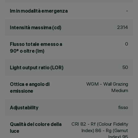
-
lm in modalità emergenza
2314
Intensità massima (cd)
0
Flusso totale emesso a
90° o oltre (lm)
50
Light output ratio (LOR)
WGM - Wall Grazing
Ottica e angolo di
Medium
emissione
fisso
Adjustability
CRI
82
- Rf (Colour Fidelity
Qualità del colore della
Index) 86 - Rg (Gamut
luce
Index) 95