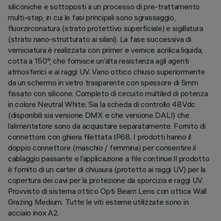
siliconiche e sottoposti a un processo di pre-trattamento
multi-step, in cui le fasi principali sono sgrassaggio,
fluorzirconatura (strato protettivo superficiale) e sigillatura
(strato nano-strutturato ai silani). La fase successiva di
verniciatura è realizzata con primer e vernice acrilica liquida,
cotta a 150°, che fornisce un’alta resistenza agli agenti
atmosferici e ai raggi UV. Vano ottico chiuso superiormente
da un schermo in vetro trasparente con spessore di 5mm
fissato con silicone. Completo di circuito multiled di potenza
in colore Neutral White. Sia la scheda di controllo 48Vdc
(disponibili sia versione DMX e che versione DALI) che
l’alimentatore sono da acquistare separatamente. Fornito di
connettore con ghiera filettata IP68. I prodotti hanno il
doppio connettore (maschio / femmina) per consentire il
cablaggio passante e l’applicazione a file continue.Il prodotto
è fornito di un carter di chiusura (protetto ai raggi UV) per la
copertura dei cavi per la protezione da sporcizia e raggi UV.
Provvisto di sistema ottico Opti Beam Lens con ottica Wall
Grazing Medium. Tutte le viti esterne utilizzate sono in
acciaio inox A2.