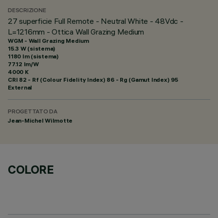
DESCRIZIONE
27 superficie Full Remote - Neutral White - 48Vdc -
L=1216mm - Ottica Wall Grazing Medium
WGM - Wall Grazing Medium
15.3 W (sistema)
1180 lm (sistema)
77.12 lm/W
4000 K
CRI
82
- Rf (Colour Fidelity Index) 86 - Rg (Gamut Index) 95
External
PROGETTATO DA
Jean-Michel Wilmotte
COLORE