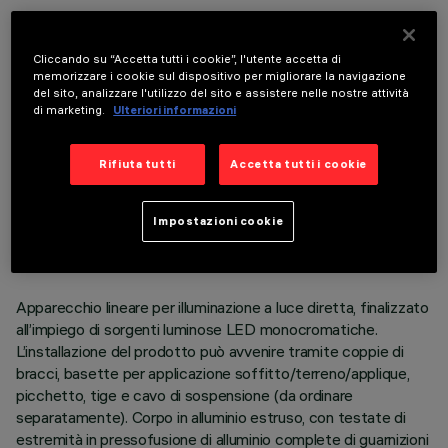
COMPONENTI OPZIONALI
Cliccando su “Accetta tutti i cookie”, l'utente accetta di
memorizzare i cookie sul dispositivo per migliorare la navigazione
del sito, analizzare l'utilizzo del sito e assistere nelle nostre attività
di marketing.
Ulteriori informazioni
Rifiuta tutti
Accetta tutti i cookie
DATI TECNICI
ULTIMO AGGIORNAMENTO: 06/08/2026
Impostazioni cookie
DESCRIZIONE
Apparecchio lineare per illuminazione a luce diretta, finalizzato
all’impiego di sorgenti luminose LED monocromatiche.
L’installazione del prodotto può avvenire tramite coppie di
bracci, basette per applicazione soffitto/terreno/applique,
picchetto, tige e cavo di sospensione (da ordinare
separatamente). Corpo in alluminio estruso, con testate di
estremità in pressofusione di alluminio complete di guarnizioni