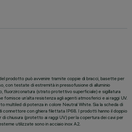
e del prodotto può avvenire tramite coppie di bracci, basette per
o, con testate di estremità in pressofusione di alluminio
 fluorzirconatura (strato protettivo superficiale) e sigillatura
he fornisce un’alta resistenza agli agenti atmosferici e ai raggi UV.
 multiled di potenza in colore Neutral White. Sia la scheda di
 connettore con ghiera filettata IP68. I prodotti hanno il doppio
 di chiusura (protetto ai raggi UV) per la copertura dei cavi per
sterne utilizzate sono in acciaio inox A2.