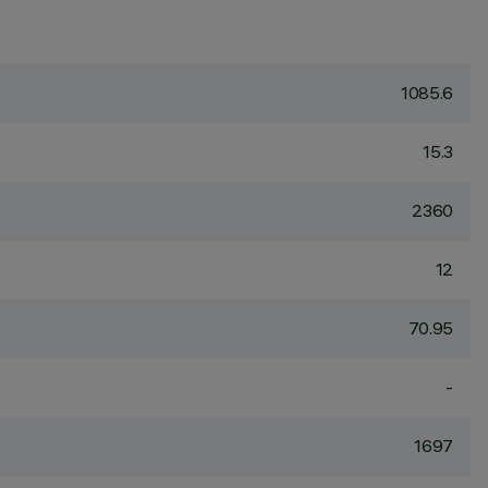
1085.6
15.3
2360
12
70.95
-
1697