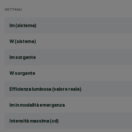
DETTAGLI
lm (sistema)
W (sistema)
lm sorgente
W sorgente
Efficienza luminosa (valore reale)
lm in modalità emergenza
Intensità massima (cd)