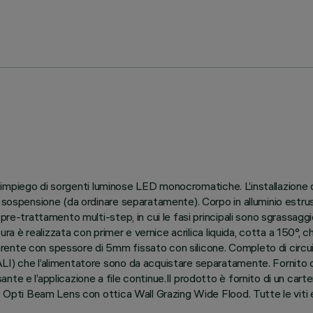
 all’impiego di sorgenti luminose LED monocromatiche. L’installazion
 sospensione (da ordinare separatamente). Corpo in alluminio estrus
re-trattamento multi-step, in cui le fasi principali sono sgrassaggio,
ura è realizzata con primer e vernice acrilica liquida, cotta a 150°, c
ente con spessore di 5mm fissato con silicone. Completo di circuito
I) che l’alimentatore sono da acquistare separatamente. Fornito di
e e l’applicazione a file continue.Il prodotto è fornito di un carter
o Opti Beam Lens con ottica Wall Grazing Wide Flood. Tutte le viti e