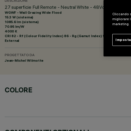
DESCRIZIONE
27 superficie Full Remote - Neutral White - 48Vdc - L=1216mm
WGWF - Wall Grazing Wide Flood
Cliccando s
15.3 W (sistema)
migliorare l
1085.6 lm (sistema)
marketing.
70.95 lm/W
4000 K
CRI
82
- Rf (Colour Fidelity Index) 86 - Rg (Gamut Index) 95
Imposta
External
PROGETTATO DA
Jean-Michel Wilmotte
COLORE