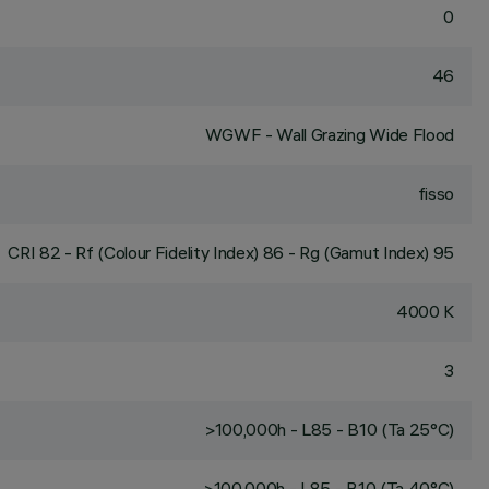
0
46
WGWF - Wall Grazing Wide Flood
fisso
CRI
82
- Rf (Colour Fidelity Index) 86 - Rg (Gamut Index) 95
4000 K
3
>100,000h - L85 - B10 (Ta 25°C)
>100,000h - L85 - B10 (Ta 40°C)