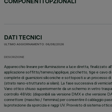
COMPONENTI OPZIONALI
DATI TECNICI
ULTIMO AGGIORNAMENTO: 06/08/2026
DESCRIZIONE
Apparecchio lineare per illuminazione a luce diretta, finalizzato
applicazione soffitto/terreno/applique, picchetto, tige e cavo di
complete di guarnizioni siliconiche e sottoposti a un processo di p
(strato nano-strutturato ai silani). La fase successiva di verniciat
Vano ottico chiuso superiormente da un schermo in vetro traspar
controllo 48Vdc (disponibili sia versione DMX e che versione DAL
connettore (maschio / femmina) per consentire il cablaggio passant
la protezione da sporcizia e raggi UV. Provvisto di sistema ottic