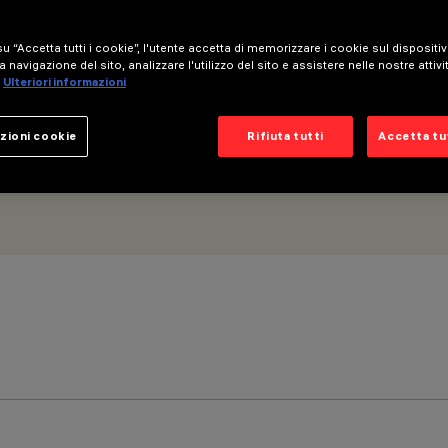
 - Ottica Wall Grazing Wide Flood
u “Accetta tutti i cookie”, l'utente accetta di memorizzare i cookie sul dispositi
a navigazione del sito, analizzare l'utilizzo del sito e assistere nelle nostre attivi
Ulteriori informazioni
zioni cookie
Rifiuta tutti
Accetta tut