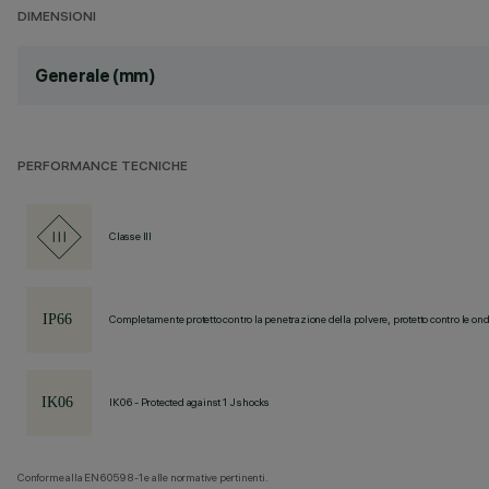
DIMENSIONI
Generale (mm)
PERFORMANCE TECNICHE
Classe III
Completamente protetto contro la penetrazione della polvere, protetto contro le ond
IK06 - Protected against 1 J shocks
Conforme alla EN60598-1 e alle normative pertinenti.