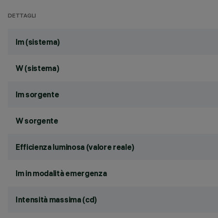
DETTAGLI
lm (sistema)
W (sistema)
lm sorgente
W sorgente
Efficienza luminosa (valore reale)
lm in modalità emergenza
Intensità massima (cd)