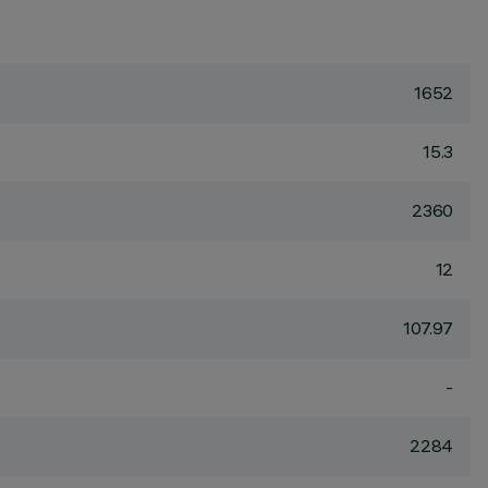
1652
15.3
2360
12
107.97
-
2284