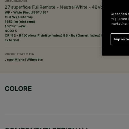
DESCRIZIONE
27 superficie Full Remote - Neutral White - 48Vdc - L=1216m
WF - Wide Flood 56° / 58°
Cliccando s
15.3 W (sistema)
migliorare l
1652 lm (sistema)
marketing.
107.97 lm/W
4000 K
CRI
82
- Rf (Colour Fidelity Index) 86 - Rg (Gamut Index) 95
Imposta
External
PROGETTATO DA
Jean-Michel Wilmotte
COLORE