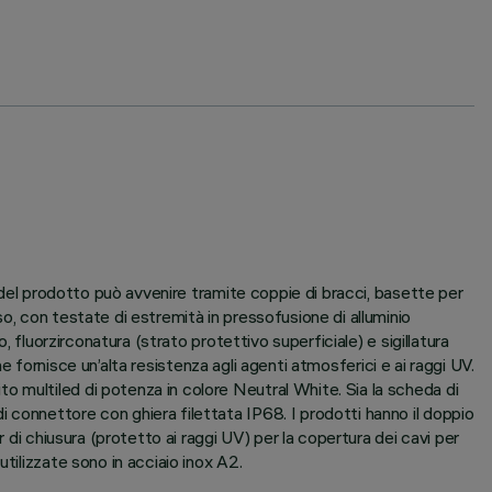
e del prodotto può avvenire tramite coppie di bracci, basette per
o, con testate di estremità in pressofusione di alluminio
 fluorzirconatura (strato protettivo superficiale) e sigillatura
he fornisce un’alta resistenza agli agenti atmosferici e ai raggi UV.
 multiled di potenza in colore Neutral White. Sia la scheda di
 connettore con ghiera filettata IP68. I prodotti hanno il doppio
 di chiusura (protetto ai raggi UV) per la copertura dei cavi per
tilizzate sono in acciaio inox A2.