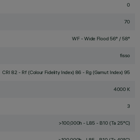
0
70
WF - Wide Flood 56° / 58°
fisso
CRI
82
- Rf (Colour Fidelity Index) 86 - Rg (Gamut Index) 95
4000 K
3
>100,000h - L85 - B10 (Ta 25°C)
>100,000h - L85 - B10 (Ta 40°C)