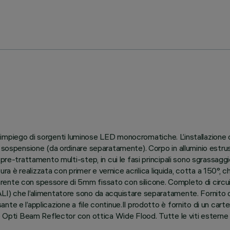
 all’impiego di sorgenti luminose LED monocromatiche. L’installazion
 sospensione (da ordinare separatamente). Corpo in alluminio estrus
re-trattamento multi-step, in cui le fasi principali sono sgrassaggio,
ura è realizzata con primer e vernice acrilica liquida, cotta a 150°, c
ente con spessore di 5mm fissato con silicone. Completo di circuito
I) che l’alimentatore sono da acquistare separatamente. Fornito di
e e l’applicazione a file continue.Il prodotto è fornito di un carter
o Opti Beam Reflector con ottica Wide Flood. Tutte le viti esterne u