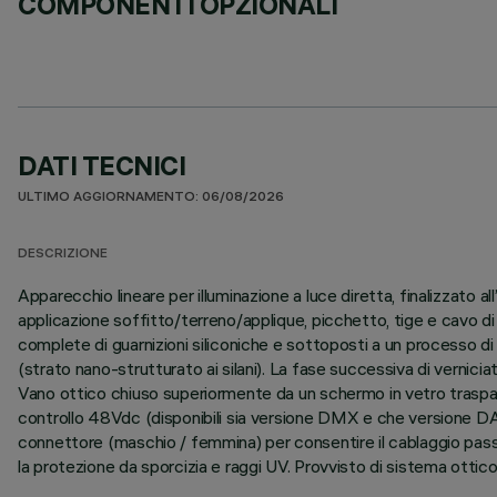
COMPONENTI OPZIONALI
DATI TECNICI
ULTIMO AGGIORNAMENTO: 06/08/2026
DESCRIZIONE
Apparecchio lineare per illuminazione a luce diretta, finalizzato
applicazione soffitto/terreno/applique, picchetto, tige e cavo di
complete di guarnizioni siliconiche e sottoposti a un processo di p
(strato nano-strutturato ai silani). La fase successiva di verniciat
Vano ottico chiuso superiormente da un schermo in vetro traspar
controllo 48Vdc (disponibili sia versione DMX e che versione DAL
connettore (maschio / femmina) per consentire il cablaggio passant
la protezione da sporcizia e raggi UV. Provvisto di sistema ottic