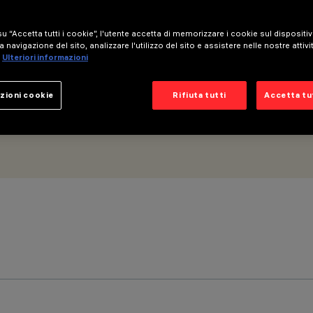
m - Ottica Wide Flood
u “Accetta tutti i cookie”, l'utente accetta di memorizzare i cookie sul dispositi
a navigazione del sito, analizzare l'utilizzo del sito e assistere nelle nostre attivi
Ulteriori informazioni
zioni cookie
Rifiuta tutti
Accetta tut