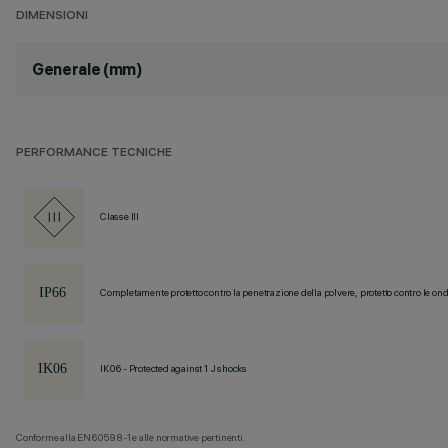
DIMENSIONI
Generale (mm)
PERFORMANCE TECNICHE
Classe III
Completamente protetto contro la penetrazione della polvere, protetto contro le ond
IK06 - Protected against 1 J shocks
Conforme alla EN60598-1 e alle normative pertinenti.