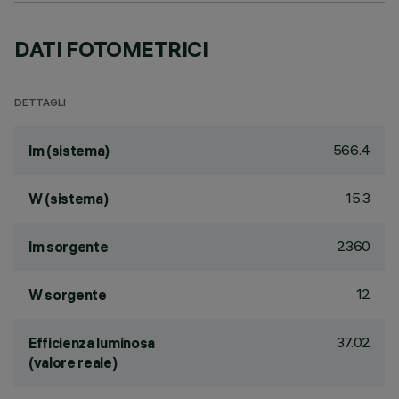
DATI FOTOMETRICI
DETTAGLI
566.4
lm (sistema)
15.3
W (sistema)
2360
lm sorgente
12
W sorgente
37.02
Efficienza luminosa
(valore reale)