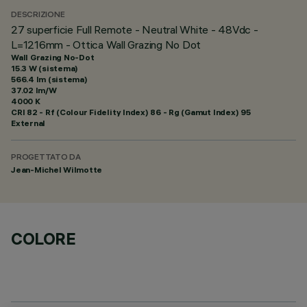
DESCRIZIONE
27 superficie Full Remote - Neutral White - 48Vdc -
L=1216mm - Ottica Wall Grazing No Dot
Wall Grazing No-Dot
15.3 W (sistema)
566.4 lm (sistema)
37.02 lm/W
4000 K
CRI
82
- Rf (Colour Fidelity Index) 86 - Rg (Gamut Index) 95
External
PROGETTATO DA
Jean-Michel Wilmotte
COLORE