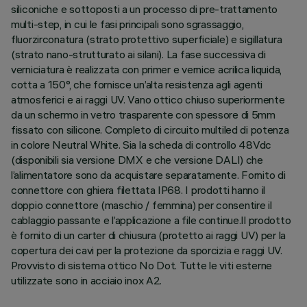
siliconiche e sottoposti a un processo di pre-trattamento
multi-step, in cui le fasi principali sono sgrassaggio,
fluorzirconatura (strato protettivo superficiale) e sigillatura
(strato nano-strutturato ai silani). La fase successiva di
verniciatura è realizzata con primer e vernice acrilica liquida,
cotta a 150°, che fornisce un’alta resistenza agli agenti
atmosferici e ai raggi UV. Vano ottico chiuso superiormente
da un schermo in vetro trasparente con spessore di 5mm
fissato con silicone. Completo di circuito multiled di potenza
in colore Neutral White. Sia la scheda di controllo 48Vdc
(disponibili sia versione DMX e che versione DALI) che
l’alimentatore sono da acquistare separatamente. Fornito di
connettore con ghiera filettata IP68. I prodotti hanno il
doppio connettore (maschio / femmina) per consentire il
cablaggio passante e l’applicazione a file continue.Il prodotto
è fornito di un carter di chiusura (protetto ai raggi UV) per la
copertura dei cavi per la protezione da sporcizia e raggi UV.
Provvisto di sistema ottico No Dot. Tutte le viti esterne
utilizzate sono in acciaio inox A2.