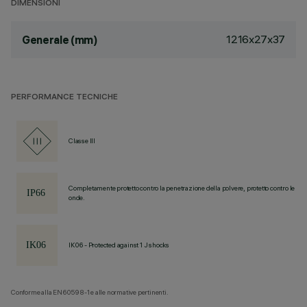
DIMENSIONI
1216x27x37
Generale (mm)
PERFORMANCE TECNICHE
Classe III
Completamente protetto contro la penetrazione della polvere, protetto contro le
onde.
IK06 - Protected against 1 J shocks
Conforme alla EN60598-1 e alle normative pertinenti.