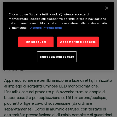
COMPONENTI OPZIONALI
Cliccando su “Accetta tutti i cookie”, l'utente accetta di
memorizzare i cookie sul dispositivo per migliorare la navigazione
del sito, analizzare l'utilizzo del sito e assistere nelle nostre attività
di marketing.
Ulteriori informazioni
Rifiuta tutti
Accetta tutti i cookie
DATI TECNICI
Impostazioni cookie
ULTIMO AGGIORNAMENTO: 06/08/2026
DESCRIZIONE
Apparecchio lineare per illuminazione a luce diretta, finalizzato
all’impiego di sorgenti luminose LED monocromatiche.
L’installazione del prodotto può avvenire tramite coppie di
bracci, basette per applicazione soffitto/terreno/applique,
picchetto, tige e cavo di sospensione (da ordinare
separatamente). Corpo in alluminio estruso, con testate di
estremità in pressofusione di alluminio complete di guarnizioni