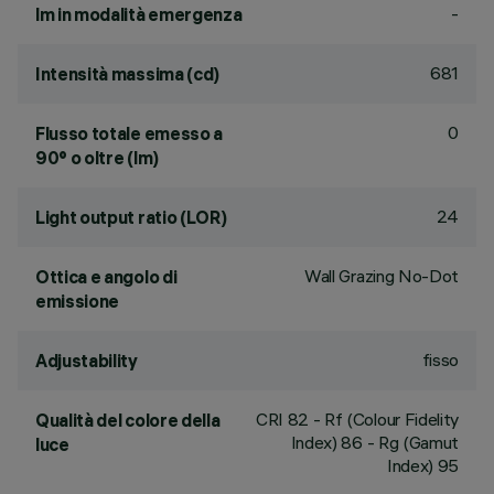
-
lm in modalità emergenza
681
Intensità massima (cd)
0
Flusso totale emesso a
90° o oltre (lm)
24
Light output ratio (LOR)
Wall Grazing No-Dot
Ottica e angolo di
emissione
fisso
Adjustability
CRI
82
- Rf (Colour Fidelity
Qualità del colore della
Index) 86 - Rg (Gamut
luce
Index) 95