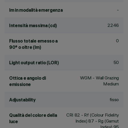
-
lm in modalità emergenza
2246
Intensità massima (cd)
0
Flusso totale emesso a
90° o oltre (lm)
50
Light output ratio (LOR)
WGM - Wall Grazing
Ottica e angolo di
Medium
emissione
fisso
Adjustability
CRI
82
- Rf (Colour Fidelity
Qualità del colore della
Index) 87 - Rg (Gamut
luce
Index) 95