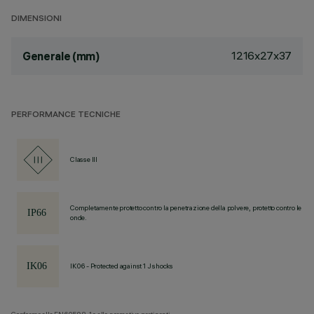
DIMENSIONI
1216x27x37
Generale (mm)
PERFORMANCE TECNICHE
Classe III
Completamente protetto contro la penetrazione della polvere, protetto contro le
onde.
IK06 - Protected against 1 J shocks