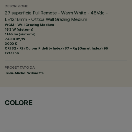
DESCRIZIONE
27 superficie Full Remote - Warm White - 48Vdc -
L=1216mm - Ottica Wall Grazing Medium
WGM - Wall Grazing Medium
15.3 W (sistema)
1145 lm (sistema)
74.84 lm/W
3000 K
CRI
82
- Rf (Colour Fidelity Index) 87 - Rg (Gamut Index) 95
External
PROGETTATO DA
Jean-Michel Wilmotte
COLORE