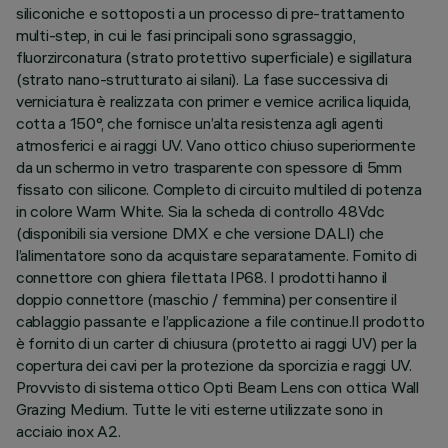
siliconiche e sottoposti a un processo di pre-trattamento
multi-step, in cui le fasi principali sono sgrassaggio,
fluorzirconatura (strato protettivo superficiale) e sigillatura
(strato nano-strutturato ai silani). La fase successiva di
verniciatura è realizzata con primer e vernice acrilica liquida,
cotta a 150°, che fornisce un’alta resistenza agli agenti
atmosferici e ai raggi UV. Vano ottico chiuso superiormente
da un schermo in vetro trasparente con spessore di 5mm
fissato con silicone. Completo di circuito multiled di potenza
in colore Warm White. Sia la scheda di controllo 48Vdc
(disponibili sia versione DMX e che versione DALI) che
l’alimentatore sono da acquistare separatamente. Fornito di
connettore con ghiera filettata IP68. I prodotti hanno il
doppio connettore (maschio / femmina) per consentire il
cablaggio passante e l’applicazione a file continue.Il prodotto
è fornito di un carter di chiusura (protetto ai raggi UV) per la
copertura dei cavi per la protezione da sporcizia e raggi UV.
Provvisto di sistema ottico Opti Beam Lens con ottica Wall
Grazing Medium. Tutte le viti esterne utilizzate sono in
acciaio inox A2.