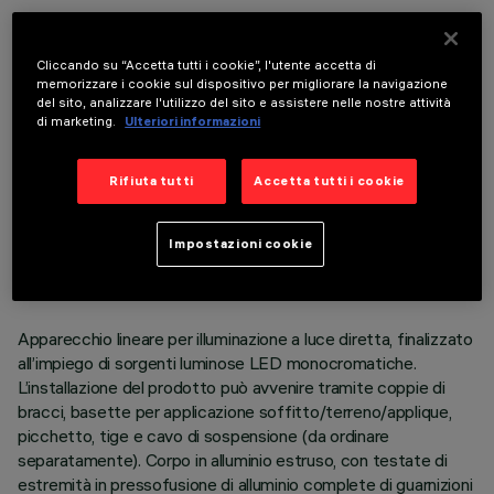
COMPONENTI OPZIONALI
Cliccando su “Accetta tutti i cookie”, l'utente accetta di
memorizzare i cookie sul dispositivo per migliorare la navigazione
del sito, analizzare l'utilizzo del sito e assistere nelle nostre attività
di marketing.
Ulteriori informazioni
Rifiuta tutti
Accetta tutti i cookie
DATI TECNICI
ULTIMO AGGIORNAMENTO: 05/08/2026
Impostazioni cookie
DESCRIZIONE
Apparecchio lineare per illuminazione a luce diretta, finalizzato
all’impiego di sorgenti luminose LED monocromatiche.
L’installazione del prodotto può avvenire tramite coppie di
bracci, basette per applicazione soffitto/terreno/applique,
picchetto, tige e cavo di sospensione (da ordinare
separatamente). Corpo in alluminio estruso, con testate di
estremità in pressofusione di alluminio complete di guarnizioni