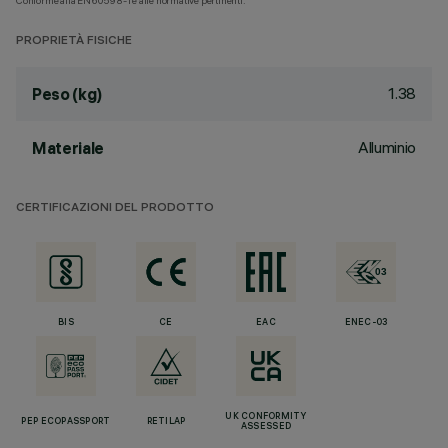
Conforme alla EN60598-1 e alle normative pertinenti.
PROPRIETÀ FISICHE
1.38
Peso (kg)
Alluminio
Materiale
CERTIFICAZIONI DEL PRODOTTO
BIS
CE
EAC
ENEC-03
UK CONFORMITY
PEP ECOPASSPORT
RETILAP
ASSESSED