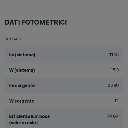
DATI FOTOMETRICI
DETTAGLI
1145
lm (sistema)
15.3
W (sistema)
2290
lm sorgente
12
W sorgente
74.84
Efficienza luminosa
(valore reale)