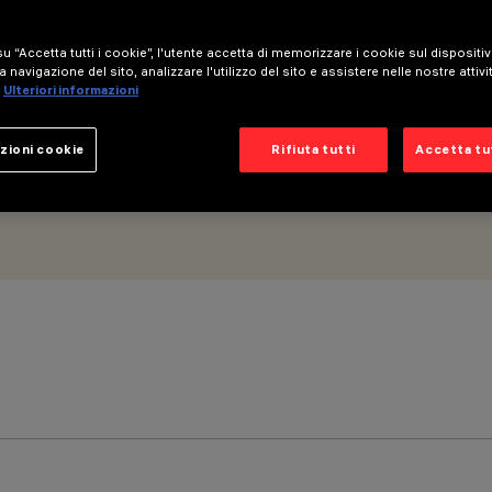
- Ottica Wall Grazing No Dot
u “Accetta tutti i cookie”, l'utente accetta di memorizzare i cookie sul dispositi
a navigazione del sito, analizzare l'utilizzo del sito e assistere nelle nostre attivi
Ulteriori informazioni
zioni cookie
Rifiuta tutti
Accetta tut