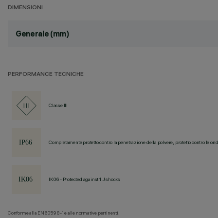
DIMENSIONI
Generale (mm)
PERFORMANCE TECNICHE
Classe III
Completamente protetto contro la penetrazione della polvere, protetto contro le ond
IK06 - Protected against 1 J shocks
Conforme alla EN60598-1 e alle normative pertinenti.