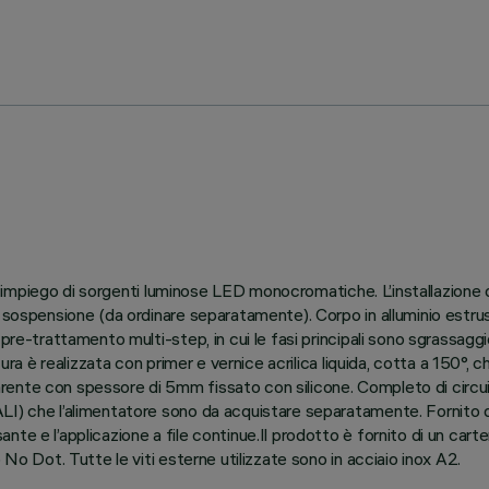
 all’impiego di sorgenti luminose LED monocromatiche. L’installazion
 sospensione (da ordinare separatamente). Corpo in alluminio estrus
re-trattamento multi-step, in cui le fasi principali sono sgrassaggio,
ura è realizzata con primer e vernice acrilica liquida, cotta a 150°, c
ente con spessore di 5mm fissato con silicone. Completo di circuit
I) che l’alimentatore sono da acquistare separatamente. Fornito di
e e l’applicazione a file continue.Il prodotto è fornito di un carter
 No Dot. Tutte le viti esterne utilizzate sono in acciaio inox A2.