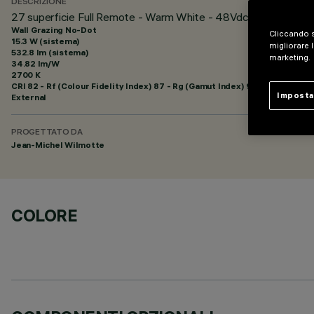
DESCRIZIONE
27 superficie Full Remote - Warm White - 48Vdc - L=1216mm 
Wall Grazing No-Dot
Cliccando s
15.3 W (sistema)
migliorare l
532.8 lm (sistema)
marketing.
34.82 lm/W
2700 K
CRI
82
- Rf (Colour Fidelity Index) 87 - Rg (Gamut Index) 95
Imposta
External
PROGETTATO DA
Jean-Michel Wilmotte
COLORE