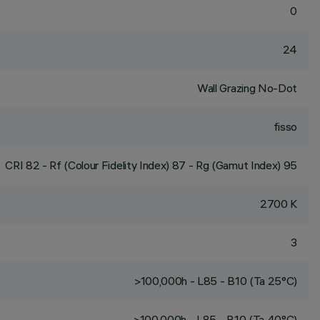
0
24
Wall Grazing No-Dot
fisso
CRI
82
- Rf (Colour Fidelity Index) 87 - Rg (Gamut Index) 95
2700 K
3
>100,000h - L85 - B10 (Ta 25°C)
>100,000h - L85 - B10 (Ta 40°C)