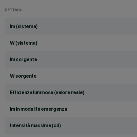
DETTAGLI
lm (sistema)
W (sistema)
lm sorgente
W sorgente
Efficienza luminosa (valore reale)
lm in modalità emergenza
Intensità massima (cd)