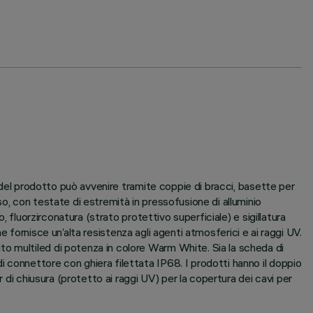
e del prodotto può avvenire tramite coppie di bracci, basette per
o, con testate di estremità in pressofusione di alluminio
 fluorzirconatura (strato protettivo superficiale) e sigillatura
he fornisce un’alta resistenza agli agenti atmosferici e ai raggi UV.
o multiled di potenza in colore Warm White. Sia la scheda di
 connettore con ghiera filettata IP68. I prodotti hanno il doppio
 di chiusura (protetto ai raggi UV) per la copertura dei cavi per