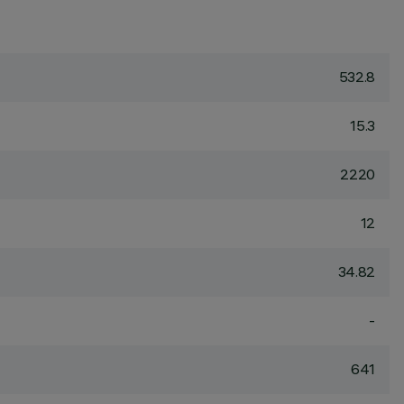
532.8
15.3
2220
12
34.82
-
641