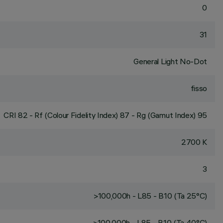
0
31
General Light No-Dot
fisso
CRI
82
- Rf (Colour Fidelity Index) 87 - Rg (Gamut Index) 95
2700 K
3
>100,000h - L85 - B10 (Ta 25°C)
>100,000h - L85 - B10 (Ta 40°C)