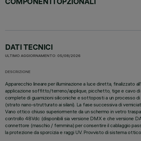
COMPONENTI OPZIONALI
DATI TECNICI
ULTIMO AGGIORNAMENTO: 05/08/2026
DESCRIZIONE
Apparecchio lineare per illuminazione a luce diretta, finalizzato
applicazione soffitto/terreno/applique, picchetto, tige e cavo di
complete di guarnizioni siliconiche e sottoposti a un processo di p
(strato nano-strutturato ai silani). La fase successiva di verniciat
Vano ottico chiuso superiormente da un schermo in vetro traspar
controllo 48Vdc (disponibili sia versione DMX e che versione DAL
connettore (maschio / femmina) per consentire il cablaggio passant
la protezione da sporcizia e raggi UV. Provvisto di sistema ottico