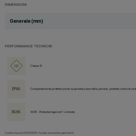
DIMENSIONI
Generale (mm)
PERFORMANCE TECNICHE
Classe III
Completamente protetto contro la penetrazione della polvere, protetto contro le ond
IK06 - Protected against 1 J shocks
Conforme alla EN60598-1 e alle normative pertinenti.