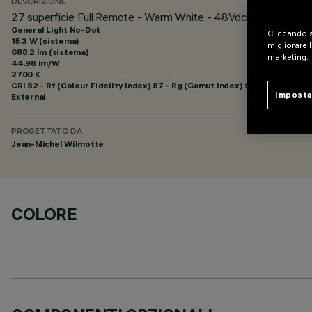
DESCRIZIONE
27 superficie Full Remote - Warm White - 48Vdc - L=1216mm 
General Light No-Dot
Cliccando s
15.3 W (sistema)
migliorare l
688.2 lm (sistema)
marketing.
44.98 lm/W
2700 K
CRI
82
- Rf (Colour Fidelity Index) 87 - Rg (Gamut Index) 95
Imposta
External
PROGETTATO DA
Jean-Michel Wilmotte
COLORE