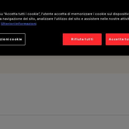
- Ottica General Light No Dot
u “Accetta tutti i cookie”, l'utente accetta di memorizzare i cookie sul dispositi
a navigazione del sito, analizzare l'utilizzo del sito e assistere nelle nostre attivi
Ulteriori informazioni
zioni cookie
Rifiuta tutti
Accetta tut