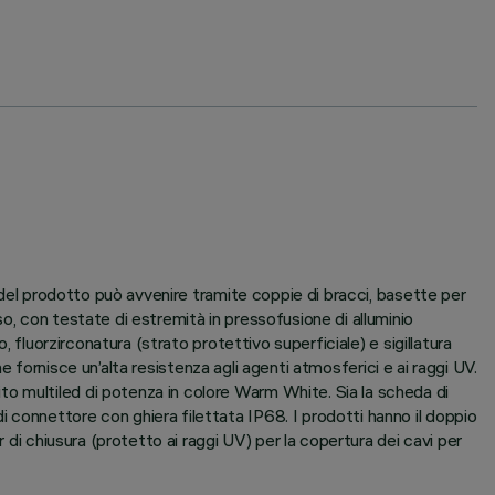
e del prodotto può avvenire tramite coppie di bracci, basette per
o, con testate di estremità in pressofusione di alluminio
 fluorzirconatura (strato protettivo superficiale) e sigillatura
he fornisce un’alta resistenza agli agenti atmosferici e ai raggi UV.
o multiled di potenza in colore Warm White. Sia la scheda di
 connettore con ghiera filettata IP68. I prodotti hanno il doppio
 di chiusura (protetto ai raggi UV) per la copertura dei cavi per