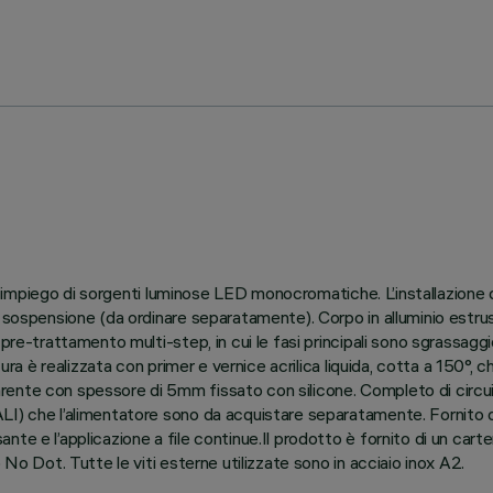
 all’impiego di sorgenti luminose LED monocromatiche. L’installazion
 sospensione (da ordinare separatamente). Corpo in alluminio estrus
re-trattamento multi-step, in cui le fasi principali sono sgrassaggio,
ura è realizzata con primer e vernice acrilica liquida, cotta a 150°, c
ente con spessore di 5mm fissato con silicone. Completo di circuit
I) che l’alimentatore sono da acquistare separatamente. Fornito di
e e l’applicazione a file continue.Il prodotto è fornito di un carter
 No Dot. Tutte le viti esterne utilizzate sono in acciaio inox A2.