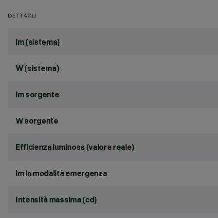
DETTAGLI
lm (sistema)
W (sistema)
lm sorgente
W sorgente
Efficienza luminosa (valore reale)
lm in modalità emergenza
Intensità massima (cd)