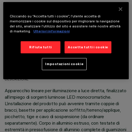
COMPONENTI OPZIONALI
Cliccando su “Accetta tutti i cookie”, l'utente accetta di
memorizzare i cookie sul dispositivo per migliorare la navigazione
del sito, analizzare l'utilizzo del sito e assistere nelle nostre attività
di marketing.
Ulteriori informazioni
Rifiuta tutti
Accetta tutti i cookie
DATI TECNICI
Impostazioni cookie
ULTIMO AGGIORNAMENTO: 06/08/2026
DESCRIZIONE
Apparecchio lineare per illuminazione a luce diretta, finalizzato
all’impiego di sorgenti luminose LED monocromatiche.
L’installazione del prodotto può avvenire tramite coppie di
bracci, basette per applicazione soffitto/terreno/applique,
picchetto, tige e cavo di sospensione (da ordinare
separatamente). Corpo in alluminio estruso, con testate di
estremità in pressofusione di alluminio complete di guarnizioni