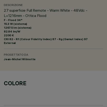
DESCRIZIONE
27 superficie Full Remote - Warm White - 48Vdc -
L=1216mm - Ottica Flood
F - Flood 34°
15.3 W (sistema)
1267.5 lm (sistema)
82.84 lm/W
2200 K
CRI
82
- Rf (Colour Fidelity Index) 87 - Rg (Gamut Index) 97
External
PROGETTATO DA
Jean-Michel Wilmotte
COLORE