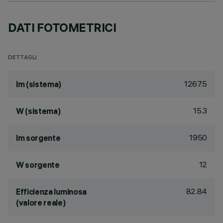
DATI FOTOMETRICI
DETTAGLI
1267.5
lm (sistema)
15.3
W (sistema)
1950
lm sorgente
12
W sorgente
82.84
Efficienza luminosa
(valore reale)