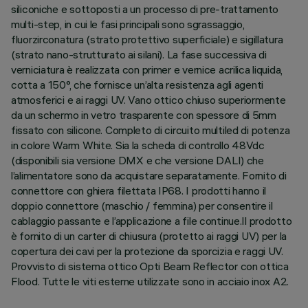
siliconiche e sottoposti a un processo di pre-trattamento
multi-step, in cui le fasi principali sono sgrassaggio,
fluorzirconatura (strato protettivo superficiale) e sigillatura
(strato nano-strutturato ai silani). La fase successiva di
verniciatura è realizzata con primer e vernice acrilica liquida,
cotta a 150°, che fornisce un’alta resistenza agli agenti
atmosferici e ai raggi UV. Vano ottico chiuso superiormente
da un schermo in vetro trasparente con spessore di 5mm
fissato con silicone. Completo di circuito multiled di potenza
in colore Warm White. Sia la scheda di controllo 48Vdc
(disponibili sia versione DMX e che versione DALI) che
l’alimentatore sono da acquistare separatamente. Fornito di
connettore con ghiera filettata IP68. I prodotti hanno il
doppio connettore (maschio / femmina) per consentire il
cablaggio passante e l’applicazione a file continue.Il prodotto
è fornito di un carter di chiusura (protetto ai raggi UV) per la
copertura dei cavi per la protezione da sporcizia e raggi UV.
Provvisto di sistema ottico Opti Beam Reflector con ottica
Flood. Tutte le viti esterne utilizzate sono in acciaio inox A2.