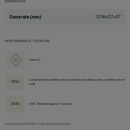
DIMENSIONI
1216x27x37
Generale (mm)
PERFORMANCE TECNICHE
Classe III
Completamente protetto contro la penetrazione della polvere, protetto contro le
onde.
IK06 - Protected against 1 J shocks
Conforme alla EN60598-1 e alle normative pertinenti.