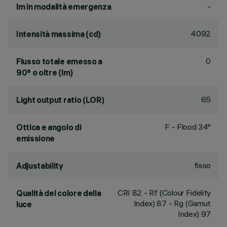
-
lm in modalità emergenza
4092
Intensità massima (cd)
0
Flusso totale emesso a
90° o oltre (lm)
65
Light output ratio (LOR)
F - Flood 34°
Ottica e angolo di
emissione
fisso
Adjustability
CRI
82
- Rf (Colour Fidelity
Qualità del colore della
Index) 87 - Rg (Gamut
luce
Index) 97