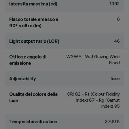
1992
Intensità massima (cd)
0
Flusso totale emesso a
90° o oltre (lm)
46
Light output ratio (LOR)
WGWF - Wall Grazing Wide
Ottica e angolo di
Flood
emissione
fisso
Adjustability
CRI
82
- Rf (Colour Fidelity
Qualità del colore della
Index) 87 - Rg (Gamut
luce
Index) 95
2700 K
Temperatura di colore