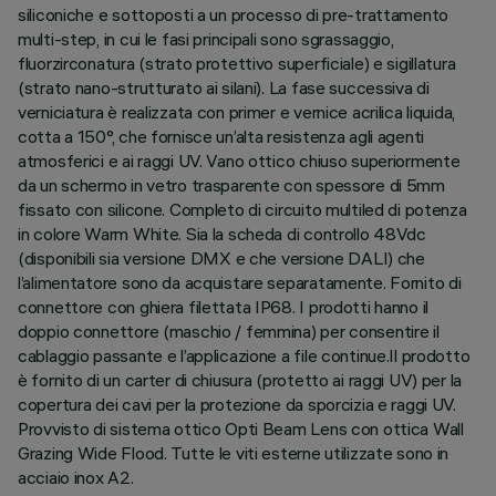
siliconiche e sottoposti a un processo di pre-trattamento
multi-step, in cui le fasi principali sono sgrassaggio,
fluorzirconatura (strato protettivo superficiale) e sigillatura
(strato nano-strutturato ai silani). La fase successiva di
verniciatura è realizzata con primer e vernice acrilica liquida,
cotta a 150°, che fornisce un’alta resistenza agli agenti
atmosferici e ai raggi UV. Vano ottico chiuso superiormente
da un schermo in vetro trasparente con spessore di 5mm
fissato con silicone. Completo di circuito multiled di potenza
in colore Warm White. Sia la scheda di controllo 48Vdc
(disponibili sia versione DMX e che versione DALI) che
l’alimentatore sono da acquistare separatamente. Fornito di
connettore con ghiera filettata IP68. I prodotti hanno il
doppio connettore (maschio / femmina) per consentire il
cablaggio passante e l’applicazione a file continue.Il prodotto
è fornito di un carter di chiusura (protetto ai raggi UV) per la
copertura dei cavi per la protezione da sporcizia e raggi UV.
Provvisto di sistema ottico Opti Beam Lens con ottica Wall
Grazing Wide Flood. Tutte le viti esterne utilizzate sono in
acciaio inox A2.