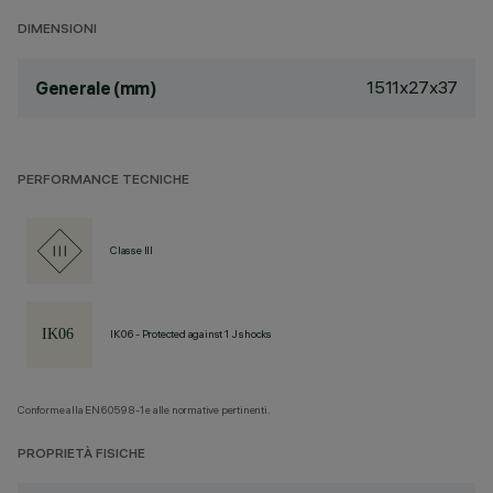
DIMENSIONI
1511x27x37
Generale (mm)
PERFORMANCE TECNICHE
Classe III
IK06 - Protected against 1 J shocks
Conforme alla EN60598-1 e alle normative pertinenti.
PROPRIETÀ FISICHE