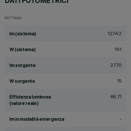
DATI FOTOMETRICI
DETTAGLI
1274.2
lm (sistema)
19.1
W (sistema)
2770
lm sorgente
15
W sorgente
66.71
Efficienza luminosa
(valore reale)
-
lm in modalità emergenza