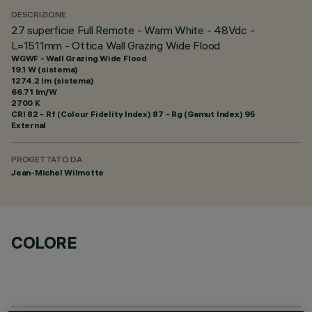
DESCRIZIONE
27 superficie Full Remote - Warm White - 48Vdc -
L=1511mm - Ottica Wall Grazing Wide Flood
WGWF - Wall Grazing Wide Flood
19.1 W (sistema)
1274.2 lm (sistema)
66.71 lm/W
2700 K
CRI
82
- Rf (Colour Fidelity Index) 87 - Rg (Gamut Index) 95
External
PROGETTATO DA
Jean-Michel Wilmotte
COLORE