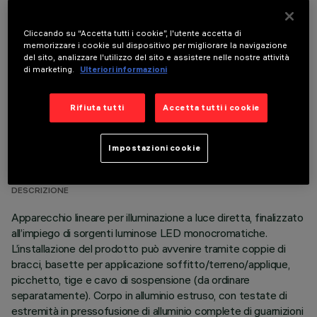
COMPONENTI OPZIONALI
Cliccando su “Accetta tutti i cookie”, l'utente accetta di
memorizzare i cookie sul dispositivo per migliorare la navigazione
del sito, analizzare l'utilizzo del sito e assistere nelle nostre attività
di marketing.
Ulteriori informazioni
Rifiuta tutti
Accetta tutti i cookie
DATI TECNICI
Impostazioni cookie
ULTIMO AGGIORNAMENTO: 05/08/2026
DESCRIZIONE
Apparecchio lineare per illuminazione a luce diretta, finalizzato
all’impiego di sorgenti luminose LED monocromatiche.
L’installazione del prodotto può avvenire tramite coppie di
bracci, basette per applicazione soffitto/terreno/applique,
picchetto, tige e cavo di sospensione (da ordinare
separatamente). Corpo in alluminio estruso, con testate di
estremità in pressofusione di alluminio complete di guarnizioni