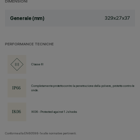
DIMENSIONI
329x27x37
Generale (mm)
PERFORMANCE TECNICHE
Classe III
Completamente protetto contro la penetrazione della polvere, protetto contro le
onde.
IK06 - Protected against 1 J shocks
Conforme alla EN60598-1 e alle normative pertinenti.