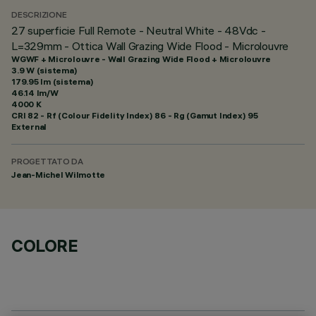
DESCRIZIONE
27 superficie Full Remote - Neutral White - 48Vdc -
L=329mm - Ottica Wall Grazing Wide Flood - Microlouvre
WGWF + Microlouvre - Wall Grazing Wide Flood + Microlouvre
3.9 W (sistema)
179.95 lm (sistema)
46.14 lm/W
4000 K
CRI
82
- Rf (Colour Fidelity Index) 86 - Rg (Gamut Index) 95
External
PROGETTATO DA
Jean-Michel Wilmotte
COLORE