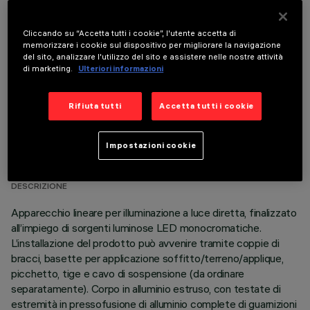
COMPONENTI OPZIONALI
Cliccando su “Accetta tutti i cookie”, l'utente accetta di
memorizzare i cookie sul dispositivo per migliorare la navigazione
del sito, analizzare l'utilizzo del sito e assistere nelle nostre attività
di marketing.
Ulteriori informazioni
Rifiuta tutti
Accetta tutti i cookie
DATI TECNICI
Impostazioni cookie
ULTIMO AGGIORNAMENTO: 06/08/2026
DESCRIZIONE
Apparecchio lineare per illuminazione a luce diretta, finalizzato
all’impiego di sorgenti luminose LED monocromatiche.
L’installazione del prodotto può avvenire tramite coppie di
bracci, basette per applicazione soffitto/terreno/applique,
picchetto, tige e cavo di sospensione (da ordinare
separatamente). Corpo in alluminio estruso, con testate di
estremità in pressofusione di alluminio complete di guarnizioni