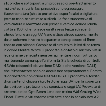
siliconiche e sottoposti a un processo di pre-trattamento
multi-step, in cui le fasi principali sono sgrassaggio,
fluorzirconatura (strato protettivo superficiale) e sigillatura
(strato nano-strutturato ai silani). La fase successiva di
verniciatura è realizzata con primer e vernice acrilica liquida,
cotta a 150°, che fornisce un’alta resistenza agli agenti
atmosferici e ai raggi UV. Vano ottico chiuso superiormente
da un schermo in vetro trasparente con spessore di 5mm
fissato con silicone. Completo di circuito multiled di potenza
in colore Neutral White. Il prodotto è dotato di microlouvre in
lega di rame verniciata nera per aumentare il comfort visivo
mantenendo comunque l’uniformità. Sia la scheda di controllo
48Vdc (disponibili sia versione DMX e che versione DALI)
che l’alimentatore sono da acquistare separatamente. Fornito
di connettore con ghiera filettata IP68. Il prodotto è fornito
di un carter di chiusura (protetto ai raggi UV) per la copertura
dei cavi per la protezione da sporcizia e raggi UV. Provvisto di
sistema ottico Opti Beam Lens con ottica Wall Grazing Wide
Flood. Tutte le viti esterne utilizzate sono in acciaio inox A2.