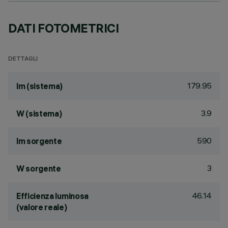
DATI FOTOMETRICI
DETTAGLI
179.95
lm (sistema)
3.9
W (sistema)
590
lm sorgente
3
W sorgente
46.14
Efficienza luminosa
(valore reale)