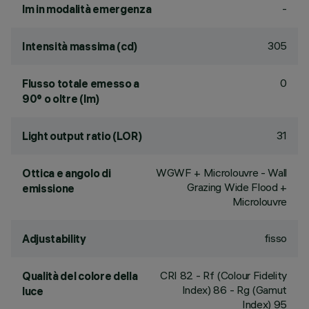
-
lm in modalità emergenza
305
Intensità massima (cd)
0
Flusso totale emesso a
90° o oltre (lm)
31
Light output ratio (LOR)
WGWF + Microlouvre - Wall
Ottica e angolo di
Grazing Wide Flood +
emissione
Microlouvre
fisso
Adjustability
CRI
82
- Rf (Colour Fidelity
Qualità del colore della
Index) 86 - Rg (Gamut
luce
Index) 95