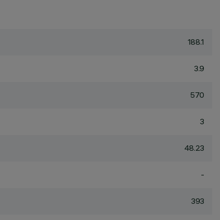
188.1
3.9
570
3
48.23
-
393