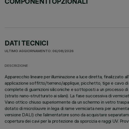
COMPONENTI OPZIONALI
DATI TECNICI
ULTIMO AGGIORNAMENTO: 06/08/2026
DESCRIZIONE
Apparecchio lineare per illuminazione a luce diretta, finalizzato
applicazione soffitto/terreno/applique, picchetto, tige e cavo di
complete di guarnizioni siliconiche e sottoposti a un processo di p
(strato nano-strutturato ai silani). La fase successiva di verniciat
Vano ottico chiuso superiormente da un schermo in vetro traspar
dotato di microlouvre in lega di rame verniciata nera per aument
versione DALI) che l’alimentatore sono da acquistare separatament
copertura dei cavi per la protezione da sporcizia e raggi UV. Pro