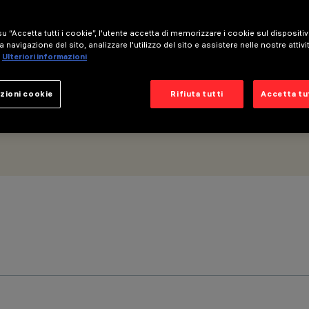
Ottica Wall Grazing Medium - Microlouvre
u “Accetta tutti i cookie”, l'utente accetta di memorizzare i cookie sul dispositi
a navigazione del sito, analizzare l'utilizzo del sito e assistere nelle nostre attivi
Ulteriori informazioni
zioni cookie
Rifiuta tutti
Accetta tut