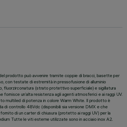
e del prodotto può avvenire tramite coppie di bracci, basette per
o, con testate di estremità in pressofusione di alluminio
 fluorzirconatura (strato protettivo superficiale) e sigillatura
he fornisce un’alta resistenza agli agenti atmosferici e ai raggi UV.
to multiled di potenza in colore Warm White. Il prodotto è
da di controllo 48Vdc (disponibili sia versione DMX e che
rnito di un carter di chiusura (protetto ai raggi UV) per la
ium Tutte le viti esterne utilizzate sono in acciaio inox A2.