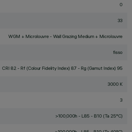
0
33
WGM + Microlouvre - Wall Grazing Medium + Microlouvre
fisso
CRI
82
- Rf (Colour Fidelity Index) 87 - Rg (Gamut Index) 95
3000 K
3
>100,000h - L85 - B10 (Ta 25°C)
>100,000h - L85 - B10 (Ta 40°C)