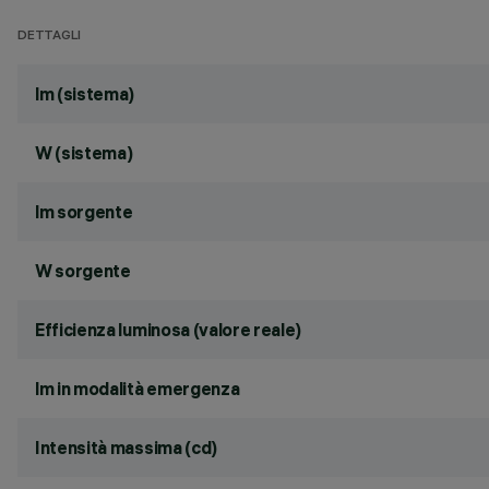
DETTAGLI
lm (sistema)
W (sistema)
lm sorgente
W sorgente
Efficienza luminosa (valore reale)
lm in modalità emergenza
Intensità massima (cd)