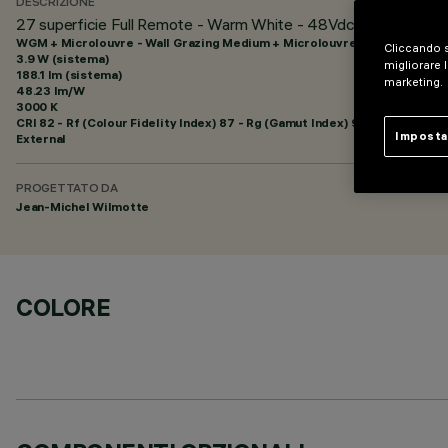
DESCRIZIONE
27 superficie Full Remote - Warm White - 48Vdc - L=329mm - 
WGM + Microlouvre - Wall Grazing Medium + Microlouvre
Cliccando s
3.9 W (sistema)
migliorare l
188.1 lm (sistema)
marketing.
48.23 lm/W
3000 K
CRI
82
- Rf (Colour Fidelity Index) 87 - Rg (Gamut Index) 95
Imposta
External
PROGETTATO DA
Jean-Michel Wilmotte
COLORE