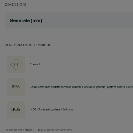
DIMENSIONI
Generale (mm)
PERFORMANCE TECNICHE
Classe III
Completamente protetto contro la penetrazione della polvere, protetto contro le ond
IK06 - Protected against 1 J shocks
Conforme alla EN60598-1 e alle normative pertinenti.