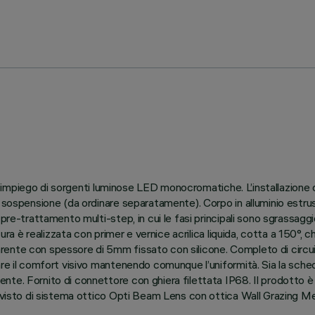
 all’impiego di sorgenti luminose LED monocromatiche. L’installazion
 sospensione (da ordinare separatamente). Corpo in alluminio estrus
re-trattamento multi-step, in cui le fasi principali sono sgrassaggio,
ura è realizzata con primer e vernice acrilica liquida, cotta a 150°, c
ente con spessore di 5mm fissato con silicone. Completo di circui
are il comfort visivo mantenendo comunque l’uniformità. Sia la sche
e. Fornito di connettore con ghiera filettata IP68. Il prodotto è fo
vvisto di sistema ottico Opti Beam Lens con ottica Wall Grazing Med