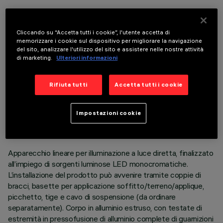
COMPONENTI OPZIONALI
Cliccando su “Accetta tutti i cookie”, l'utente accetta di
memorizzare i cookie sul dispositivo per migliorare la navigazione
del sito, analizzare l'utilizzo del sito e assistere nelle nostre attività
di marketing.
Ulteriori informazioni
Rifiuta tutti
Accetta tutti i cookie
DATI TECNICI
ULTIMO AGGIORNAMENTO: 06/08/2026
Impostazioni cookie
DESCRIZIONE
Apparecchio lineare per illuminazione a luce diretta, finalizzato
all’impiego di sorgenti luminose LED monocromatiche.
L’installazione del prodotto può avvenire tramite coppie di
bracci, basette per applicazione soffitto/terreno/applique,
picchetto, tige e cavo di sospensione (da ordinare
separatamente). Corpo in alluminio estruso, con testate di
estremità in pressofusione di alluminio complete di guarnizioni