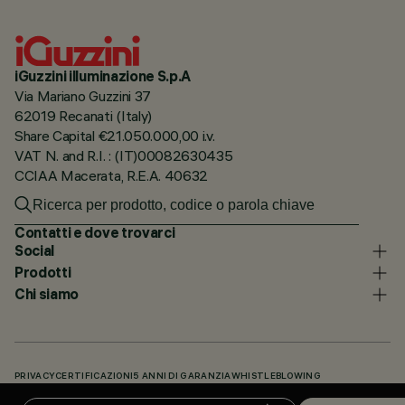
iGuzzini illuminazione S.p.A
Via Mariano Guzzini 37
62019 Recanati (Italy)
Share Capital €21.050.000,00 i.v.
VAT N. and R.I. : (IT)00082630435
CCIAA Macerata, R.E.A. 40632
Contatti e dove trovarci
Social
Prodotti
Chi siamo
PRIVACY
CERTIFICAZIONI
5 ANNI DI GARANZIA
WHISTLEBLOWING
COOKIE POLICY
DICHIARAZIONE DI ACCESSIBILITÀ
I NOSTRI CODICI