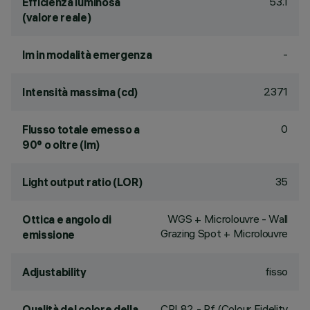
53.1
Efficienza luminosa
(valore reale)
-
lm in modalità emergenza
2371
Intensità massima (cd)
0
Flusso totale emesso a
90° o oltre (lm)
35
Light output ratio (LOR)
WGS + Microlouvre - Wall
Ottica e angolo di
Grazing Spot + Microlouvre
emissione
fisso
Adjustability
CRI
82
- Rf (Colour Fidelity
Qualità del colore della