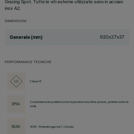
Grazing Spot. Tutte le viti esterne utilizzate sono in acciaio
inox A2.
DIMENSIONI
920x27x37
Generale (mm)
PERFORMANCE TECNICHE
Classe III
Completamente protetto contro la penetrazione della polvere, protetto contro le
onde.
IK06 - Protected against 1 J shocks