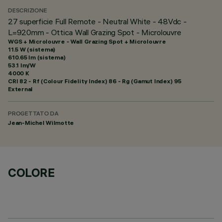
DESCRIZIONE
27 superficie Full Remote - Neutral White - 48Vdc -
L=920mm - Ottica Wall Grazing Spot - Microlouvre
WGS + Microlouvre - Wall Grazing Spot + Microlouvre
11.5 W (sistema)
610.65 lm (sistema)
53.1 lm/W
4000 K
CRI
82
- Rf (Colour Fidelity Index) 86 - Rg (Gamut Index) 95
External
PROGETTATO DA
Jean-Michel Wilmotte
COLORE