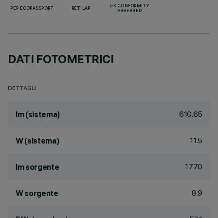
UK CONFORMITY
PEP ECOPASSPORT
RETILAP
ASSESSED
DATI FOTOMETRICI
DETTAGLI
610.65
lm (sistema)
11.5
W (sistema)
1770
lm sorgente
8.9
W sorgente