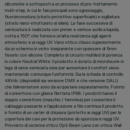
siliconiche e sottoposti a un processo di pre-trattamento
multi-step, in cui le fasi principali sono sgrassaggio,
fluorzirconatura (strato protettivo superficiale) e sigillatura
(strato nano-strutturato ai silani). La fase successiva di
verniciatura è realizzata con primer e vernice acrilica liquida,
cotta a 150°, che fornisce un’alta resistenza agli agenti
atmosferici e ai raggi UV. Vano ottico chiuso superiormente
da un schermo in vetro trasparente con spessore di 5mm
fissato con silicone. Completo di circuito multiled di potenza
in colore Neutral White. Il prodotto è dotato di microlouvre in
lega di rame verniciata nera per aumentare il comfort visivo
mantenendo comunque l’uniformità. Sia la scheda di controllo
48Vdc (disponibili sia versione DMX e che versione DALI)
che l’alimentatore sono da acquistare separatamente. Fornito
di connettore con ghiera filettata IP68. I prodotti hanno il
doppio connettore (maschio / femmina) per consentire il
cablaggio passante e l’applicazione a file continue.Il prodotto
è fornito di un carter di chiusura (protetto ai raggi UV) per la
copertura dei cavi per la protezione da sporcizia e raggi UV.
Provvisto di sistema ottico Opti Beam Lens con ottica Wall