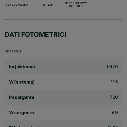
UK CONFORMITY
PEP ECOPASSPORT
RETILAP
ASSESSED
DATI FOTOMETRICI
DETTAGLI
567.6
lm (sistema)
11.5
W (sistema)
1720
lm sorgente
8.9
W sorgente