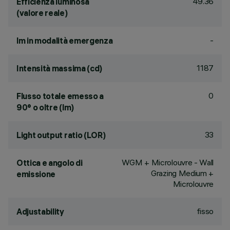
49.36
Efficienza luminosa
(valore reale)
-
lm in modalità emergenza
1187
Intensità massima (cd)
0
Flusso totale emesso a
90° o oltre (lm)
33
Light output ratio (LOR)
WGM + Microlouvre - Wall
Ottica e angolo di
Grazing Medium +
emissione
Microlouvre
fisso
Adjustability