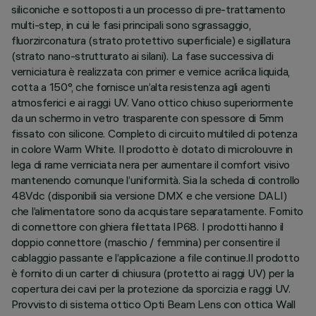
siliconiche e sottoposti a un processo di pre-trattamento
multi-step, in cui le fasi principali sono sgrassaggio,
fluorzirconatura (strato protettivo superficiale) e sigillatura
(strato nano-strutturato ai silani). La fase successiva di
verniciatura è realizzata con primer e vernice acrilica liquida,
cotta a 150°, che fornisce un’alta resistenza agli agenti
atmosferici e ai raggi UV. Vano ottico chiuso superiormente
da un schermo in vetro trasparente con spessore di 5mm
fissato con silicone. Completo di circuito multiled di potenza
in colore Warm White. Il prodotto è dotato di microlouvre in
lega di rame verniciata nera per aumentare il comfort visivo
mantenendo comunque l’uniformità. Sia la scheda di controllo
48Vdc (disponibili sia versione DMX e che versione DALI)
che l’alimentatore sono da acquistare separatamente. Fornito
di connettore con ghiera filettata IP68. I prodotti hanno il
doppio connettore (maschio / femmina) per consentire il
cablaggio passante e l’applicazione a file continue.Il prodotto
è fornito di un carter di chiusura (protetto ai raggi UV) per la
copertura dei cavi per la protezione da sporcizia e raggi UV.
Provvisto di sistema ottico Opti Beam Lens con ottica Wall