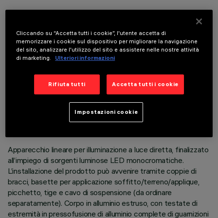
COMPONENTI OPZIONALI
Cliccando su “Accetta tutti i cookie”, l'utente accetta di
memorizzare i cookie sul dispositivo per migliorare la navigazione
del sito, analizzare l'utilizzo del sito e assistere nelle nostre attività
di marketing.
Ulteriori informazioni
Rifiuta tutti
Accetta tutti i cookie
DATI TECNICI
ULTIMO AGGIORNAMENTO: 06/08/2026
Impostazioni cookie
DESCRIZIONE
Apparecchio lineare per illuminazione a luce diretta, finalizzato
all’impiego di sorgenti luminose LED monocromatiche.
L’installazione del prodotto può avvenire tramite coppie di
bracci, basette per applicazione soffitto/terreno/applique,
picchetto, tige e cavo di sospensione (da ordinare
separatamente). Corpo in alluminio estruso, con testate di
estremità in pressofusione di alluminio complete di guarnizioni