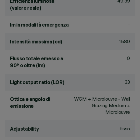
49.39
Efficienza luminosa
(valore reale)
-
lm in modalità emergenza
1580
Intensità massima (cd)
0
Flusso totale emesso a
90° o oltre (lm)
33
Light output ratio (LOR)
WGM + Microlouvre - Wall
Ottica e angolo di
Grazing Medium +
emissione
Microlouvre
fisso
Adjustability