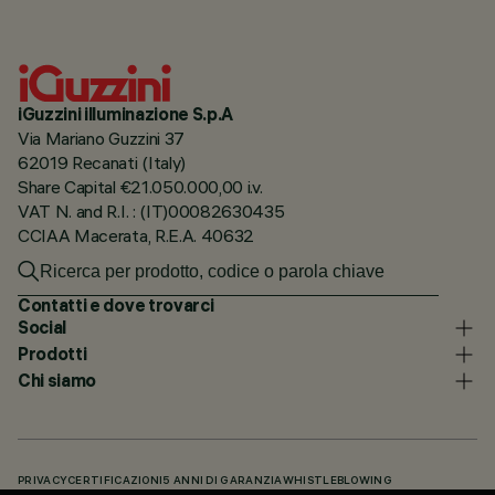
iGuzzini illuminazione S.p.A
Via Mariano Guzzini 37
62019 Recanati (Italy)
Share Capital €21.050.000,00 i.v.
VAT N. and R.I. : (IT)00082630435
CCIAA Macerata, R.E.A. 40632
Contatti e dove trovarci
Social
Prodotti
Chi siamo
PRIVACY
CERTIFICAZIONI
5 ANNI DI GARANZIA
WHISTLEBLOWING