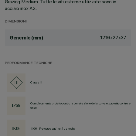
Grazing Medium. Tutte le viti esterne utilizzate sono in
acciaio inox A2.
DIMENSIONI
1216x27x37
Generale (mm)
PERFORMANCE TECNICHE
Classe III
Completamente protetto contro la penetrazione della polvere, protetto contro le
onde.
IK06 - Protected against 1 J shocks