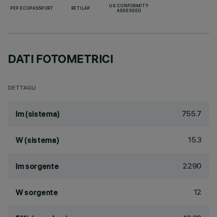
UK CONFORMITY
PEP ECOPASSPORT
RETILAP
ASSESSED
DATI FOTOMETRICI
DETTAGLI
755.7
lm (sistema)
15.3
W (sistema)
2290
lm sorgente
12
W sorgente