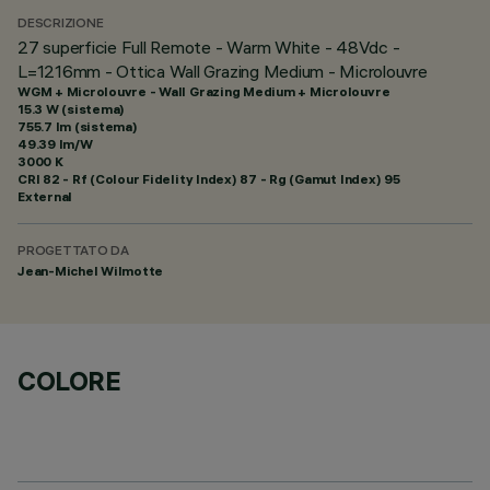
DESCRIZIONE
27 superficie Full Remote - Warm White - 48Vdc -
L=1216mm - Ottica Wall Grazing Medium - Microlouvre
WGM + Microlouvre - Wall Grazing Medium + Microlouvre
15.3 W (sistema)
755.7 lm (sistema)
49.39 lm/W
3000 K
CRI
82
- Rf (Colour Fidelity Index) 87 - Rg (Gamut Index) 95
External
PROGETTATO DA
Jean-Michel Wilmotte
COLORE