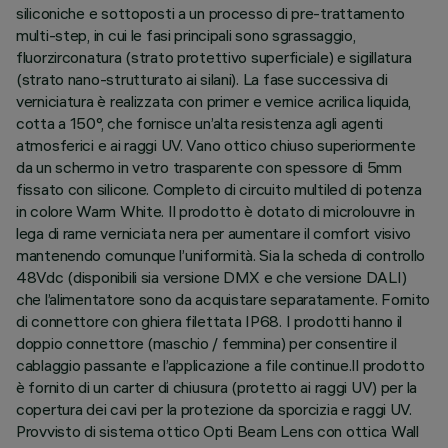
siliconiche e sottoposti a un processo di pre-trattamento
multi-step, in cui le fasi principali sono sgrassaggio,
fluorzirconatura (strato protettivo superficiale) e sigillatura
(strato nano-strutturato ai silani). La fase successiva di
verniciatura è realizzata con primer e vernice acrilica liquida,
cotta a 150°, che fornisce un’alta resistenza agli agenti
atmosferici e ai raggi UV. Vano ottico chiuso superiormente
da un schermo in vetro trasparente con spessore di 5mm
fissato con silicone. Completo di circuito multiled di potenza
in colore Warm White. Il prodotto è dotato di microlouvre in
lega di rame verniciata nera per aumentare il comfort visivo
mantenendo comunque l’uniformità. Sia la scheda di controllo
48Vdc (disponibili sia versione DMX e che versione DALI)
che l’alimentatore sono da acquistare separatamente. Fornito
di connettore con ghiera filettata IP68. I prodotti hanno il
doppio connettore (maschio / femmina) per consentire il
cablaggio passante e l’applicazione a file continue.Il prodotto
è fornito di un carter di chiusura (protetto ai raggi UV) per la
copertura dei cavi per la protezione da sporcizia e raggi UV.
Provvisto di sistema ottico Opti Beam Lens con ottica Wall