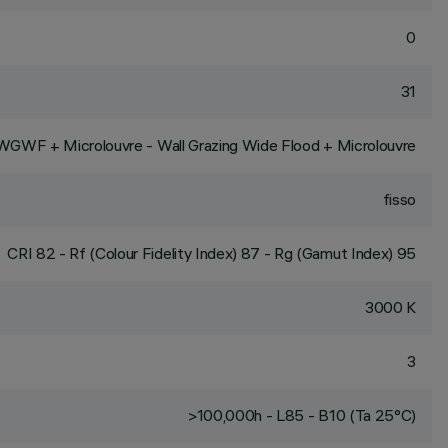
0
31
WGWF + Microlouvre - Wall Grazing Wide Flood + Microlouvre
fisso
CRI
82
- Rf (Colour Fidelity Index) 87 - Rg (Gamut Index) 95
3000 K
3
>100,000h - L85 - B10 (Ta 25°C)