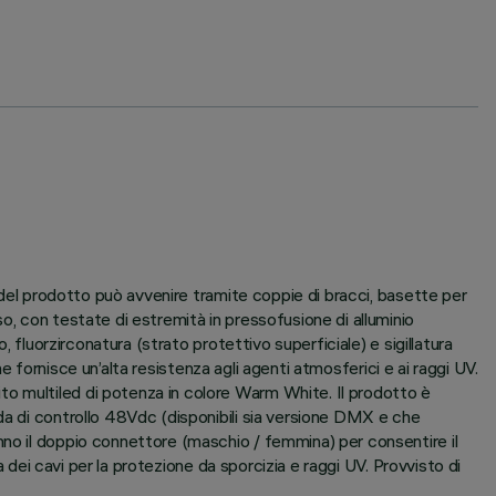
e del prodotto può avvenire tramite coppie di bracci, basette per
o, con testate di estremità in pressofusione di alluminio
 fluorzirconatura (strato protettivo superficiale) e sigillatura
he fornisce un’alta resistenza agli agenti atmosferici e ai raggi UV.
to multiled di potenza in colore Warm White. Il prodotto è
da di controllo 48Vdc (disponibili sia versione DMX e che
nno il doppio connettore (maschio / femmina) per consentire il
a dei cavi per la protezione da sporcizia e raggi UV. Provvisto di