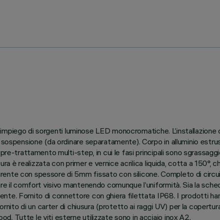
 all’impiego di sorgenti luminose LED monocromatiche. L’installazion
 sospensione (da ordinare separatamente). Corpo in alluminio estrus
re-trattamento multi-step, in cui le fasi principali sono sgrassaggio,
ura è realizzata con primer e vernice acrilica liquida, cotta a 150°, c
ente con spessore di 5mm fissato con silicone. Completo di circui
are il comfort visivo mantenendo comunque l’uniformità. Sia la sche
te. Fornito di connettore con ghiera filettata IP68. I prodotti ha
ornito di un carter di chiusura (protetto ai raggi UV) per la copertur
. Tutte le viti esterne utilizzate sono in acciaio inox A2.