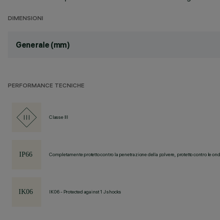
DIMENSIONI
Generale (mm)
PERFORMANCE TECNICHE
Classe III
Completamente protetto contro la penetrazione della polvere, protetto contro le ond
IK06 - Protected against 1 J shocks