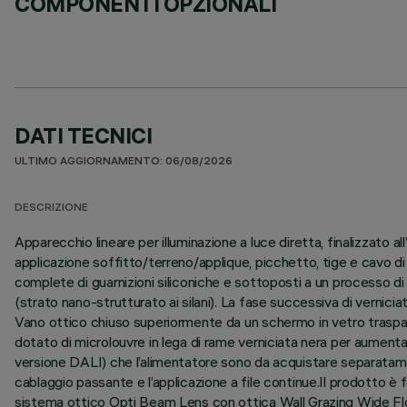
COMPONENTI OPZIONALI
DATI TECNICI
ULTIMO AGGIORNAMENTO: 06/08/2026
DESCRIZIONE
Apparecchio lineare per illuminazione a luce diretta, finalizzato
applicazione soffitto/terreno/applique, picchetto, tige e cavo di
complete di guarnizioni siliconiche e sottoposti a un processo di p
(strato nano-strutturato ai silani). La fase successiva di verniciat
Vano ottico chiuso superiormente da un schermo in vetro traspar
dotato di microlouvre in lega di rame verniciata nera per aument
versione DALI) che l’alimentatore sono da acquistare separatamen
cablaggio passante e l’applicazione a file continue.Il prodotto è f
sistema ottico Opti Beam Lens con ottica Wall Grazing Wide Flood