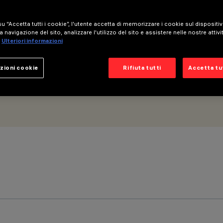
 Ottica Wall Grazing Wide Flood - Microlouvre
u “Accetta tutti i cookie”, l'utente accetta di memorizzare i cookie sul dispositi
a navigazione del sito, analizzare l'utilizzo del sito e assistere nelle nostre attivi
Ulteriori informazioni
zioni cookie
Rifiuta tutti
Accetta tut