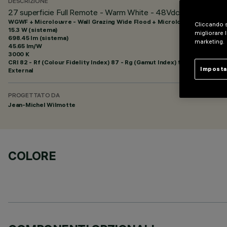
DESCRIZIONE
27 superficie Full Remote - Warm White - 48Vdc - L=1216mm -
WGWF + Microlouvre - Wall Grazing Wide Flood + Microlouvre
Cliccando s
15.3 W (sistema)
migliorare l
698.45 lm (sistema)
marketing.
45.65 lm/W
3000 K
CRI
82
- Rf (Colour Fidelity Index) 87 - Rg (Gamut Index) 95
Imposta
External
PROGETTATO DA
Jean-Michel Wilmotte
COLORE