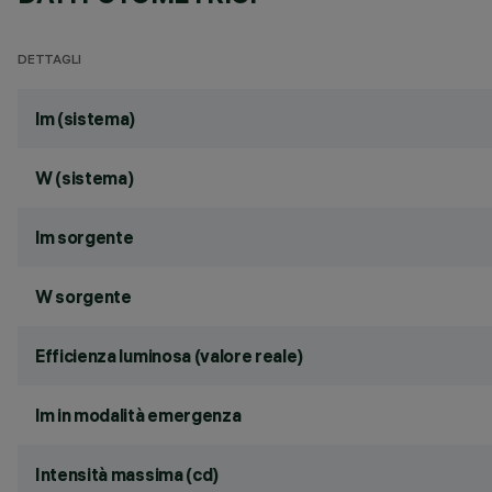
DETTAGLI
lm (sistema)
W (sistema)
lm sorgente
W sorgente
Efficienza luminosa (valore reale)
lm in modalità emergenza
Intensità massima (cd)