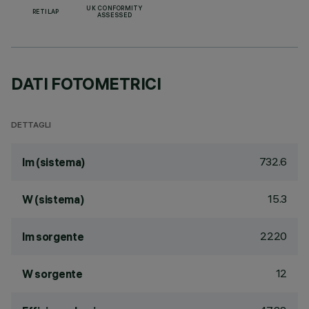
UK CONFORMITY
RETILAP
ASSESSED
DATI FOTOMETRICI
DETTAGLI
732.6
lm (sistema)
15.3
W (sistema)
2220
lm sorgente
12
W sorgente