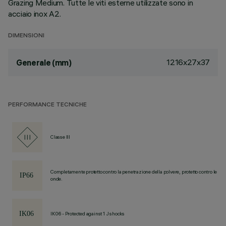
Grazing Medium. Tutte le viti esterne utilizzate sono in
acciaio inox A2.
DIMENSIONI
1216x27x37
Generale (mm)
PERFORMANCE TECNICHE
Classe III
Completamente protetto contro la penetrazione della polvere, protetto contro le
onde.
IK06 - Protected against 1 J shocks