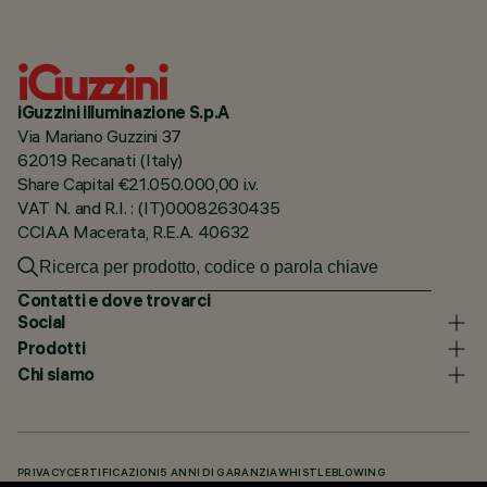
iGuzzini illuminazione S.p.A
Via Mariano Guzzini 37
62019 Recanati (Italy)
Share Capital €21.050.000,00 i.v.
VAT N. and R.I. : (IT)00082630435
CCIAA Macerata, R.E.A. 40632
Contatti e dove trovarci
Social
Prodotti
Chi siamo
PRIVACY
CERTIFICAZIONI
5 ANNI DI GARANZIA
WHISTLEBLOWING