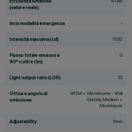
47.88
Efficienza luminosa
(valore reale)
-
lm in modalità emergenza
1532
Intensità massima (cd)
0
Flusso totale emesso a
90° o oltre (lm)
33
Light output ratio (LOR)
WGM + Microlouvre - Wall
Ottica e angolo di
Grazing Medium +
emissione
Microlouvre
fisso
Adjustability