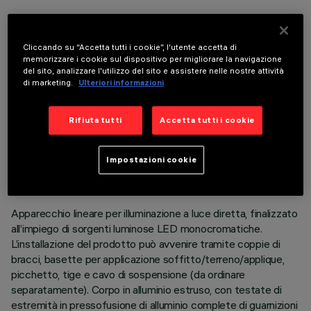
COMPONENTI OPZIONALI
Cliccando su “Accetta tutti i cookie”, l'utente accetta di
memorizzare i cookie sul dispositivo per migliorare la navigazione
del sito, analizzare l'utilizzo del sito e assistere nelle nostre attività
di marketing.
Ulteriori informazioni
Rifiuta tutti
Accetta tutti i cookie
DATI TECNICI
ULTIMO AGGIORNAMENTO: 05/08/2026
Impostazioni cookie
DESCRIZIONE
Apparecchio lineare per illuminazione a luce diretta, finalizzato
all’impiego di sorgenti luminose LED monocromatiche.
L’installazione del prodotto può avvenire tramite coppie di
bracci, basette per applicazione soffitto/terreno/applique,
picchetto, tige e cavo di sospensione (da ordinare
separatamente). Corpo in alluminio estruso, con testate di
estremità in pressofusione di alluminio complete di guarnizioni