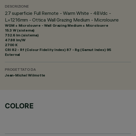
DESCRIZIONE
27 superficie Full Remote - Warm White - 48Vdc -
L=1216mm - Ottica Wall Grazing Medium - Microlouvre
WGM + Microlouvre - Wall Grazing Medium + Microlouvre
15.3 W (sistema)
732.6 lm (sistema)
47.88 lm/W
2700 K
CRI
82
- Rf (Colour Fidelity Index) 87 - Rg (Gamut Index) 95
External
PROGETTATO DA
Jean-Michel Wilmotte
COLORE