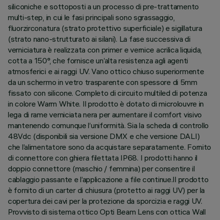
siliconiche e sottoposti a un processo di pre-trattamento
multi-step, in cui le fasi principali sono sgrassaggio,
fluorzirconatura (strato protettivo superficiale) e sigillatura
(strato nano-strutturato ai silani). La fase successiva di
verniciatura è realizzata con primer e vernice acrilica liquida,
cotta a 150°, che fornisce un’alta resistenza agli agenti
atmosferici e ai raggi UV. Vano ottico chiuso superiormente
da un schermo in vetro trasparente con spessore di 5mm
fissato con silicone. Completo di circuito multiled di potenza
in colore Warm White. Il prodotto è dotato di microlouvre in
lega di rame verniciata nera per aumentare il comfort visivo
mantenendo comunque l’uniformità. Sia la scheda di controllo
48Vdc (disponibili sia versione DMX e che versione DALI)
che l’alimentatore sono da acquistare separatamente. Fornito
di connettore con ghiera filettata IP68. I prodotti hanno il
doppio connettore (maschio / femmina) per consentire il
cablaggio passante e l’applicazione a file continue.Il prodotto
è fornito di un carter di chiusura (protetto ai raggi UV) per la
copertura dei cavi per la protezione da sporcizia e raggi UV.
Provvisto di sistema ottico Opti Beam Lens con ottica Wall