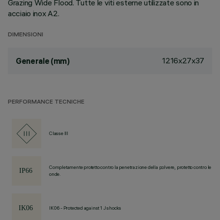
Grazing Wide Flood. Tutte le viti esterne utilizzate sono in
acciaio inox A2.
DIMENSIONI
1216x27x37
Generale (mm)
PERFORMANCE TECNICHE
Classe III
Completamente protetto contro la penetrazione della polvere, protetto contro le
onde.
IK06 - Protected against 1 J shocks