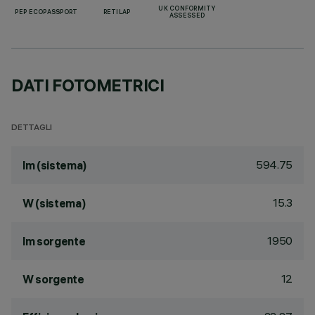
UK CONFORMITY
PEP ECOPASSPORT
RETILAP
ASSESSED
DATI FOTOMETRICI
DETTAGLI
594.75
lm (sistema)
15.3
W (sistema)
1950
lm sorgente
12
W sorgente