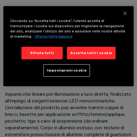
COMPONENTI OPZIONALI
Cliccando su “Accetta tutti i cookie”, l'utente accetta di
memorizzare i cookie sul dispositivo per migliorare la navigazione
del sito, analizzare l'utilizzo del sito e assistere nelle nostre attività
di marketing.
Ulteriori informazioni
Rifiuta tutti
Accetta tutti i cookie
DATI TECNICI
ULTIMO AGGIORNAMENTO: 06/08/2026
Impostazioni cookie
DESCRIZIONE
Apparecchio lineare per illuminazione a luce diretta, finalizzato
all’impiego di sorgenti luminose LED monocromatiche.
L’installazione del prodotto può avvenire tramite coppie di
bracci, basette per applicazione soffitto/terreno/applique,
picchetto, tige e cavo di sospensione (da ordinare
separatamente). Corpo in alluminio estruso, con testate di
estremità in pressofusione di alluminio complete di guarnizioni