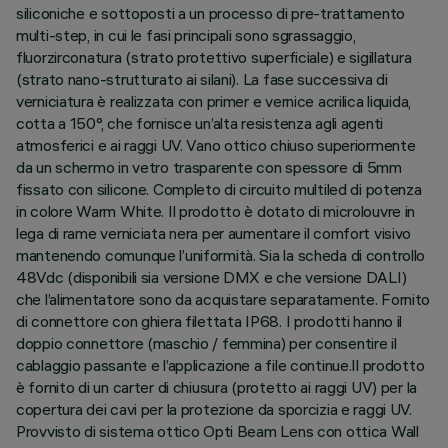
siliconiche e sottoposti a un processo di pre-trattamento
multi-step, in cui le fasi principali sono sgrassaggio,
fluorzirconatura (strato protettivo superficiale) e sigillatura
(strato nano-strutturato ai silani). La fase successiva di
verniciatura è realizzata con primer e vernice acrilica liquida,
cotta a 150°, che fornisce un’alta resistenza agli agenti
atmosferici e ai raggi UV. Vano ottico chiuso superiormente
da un schermo in vetro trasparente con spessore di 5mm
fissato con silicone. Completo di circuito multiled di potenza
in colore Warm White. Il prodotto è dotato di microlouvre in
lega di rame verniciata nera per aumentare il comfort visivo
mantenendo comunque l’uniformità. Sia la scheda di controllo
48Vdc (disponibili sia versione DMX e che versione DALI)
che l’alimentatore sono da acquistare separatamente. Fornito
di connettore con ghiera filettata IP68. I prodotti hanno il
doppio connettore (maschio / femmina) per consentire il
cablaggio passante e l’applicazione a file continue.Il prodotto
è fornito di un carter di chiusura (protetto ai raggi UV) per la
copertura dei cavi per la protezione da sporcizia e raggi UV.
Provvisto di sistema ottico Opti Beam Lens con ottica Wall