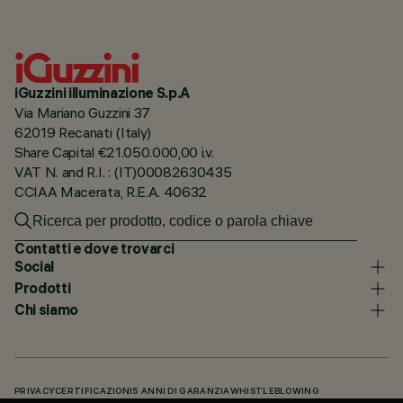
iGuzzini illuminazione S.p.A
Via Mariano Guzzini 37
62019 Recanati (Italy)
Share Capital €21.050.000,00 i.v.
VAT N. and R.I. : (IT)00082630435
CCIAA Macerata, R.E.A. 40632
Contatti e dove trovarci
Social
Prodotti
Chi siamo
PRIVACY
CERTIFICAZIONI
5 ANNI DI GARANZIA
WHISTLEBLOWING