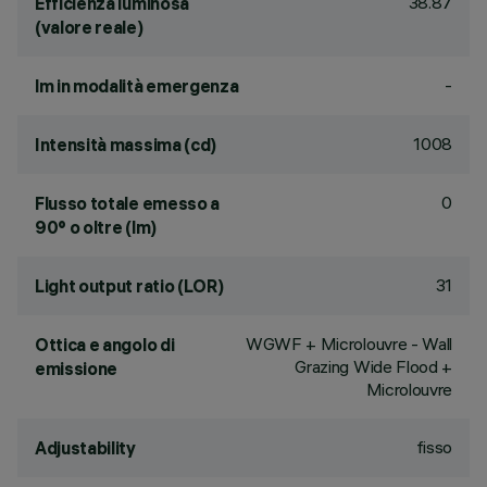
38.87
Efficienza luminosa
(valore reale)
-
lm in modalità emergenza
1008
Intensità massima (cd)
0
Flusso totale emesso a
90° o oltre (lm)
31
Light output ratio (LOR)
WGWF + Microlouvre - Wall
Ottica e angolo di
Grazing Wide Flood +
emissione
Microlouvre
fisso
Adjustability