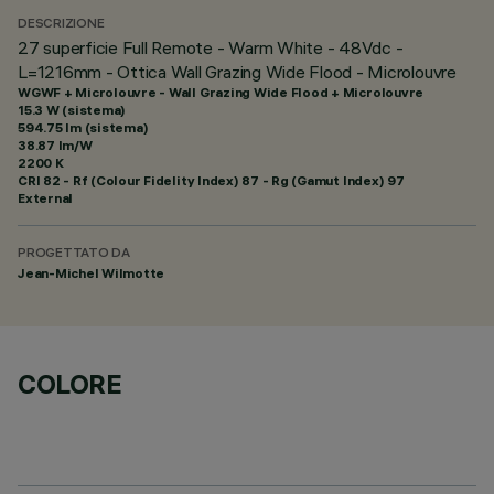
DESCRIZIONE
27 superficie Full Remote - Warm White - 48Vdc -
L=1216mm - Ottica Wall Grazing Wide Flood - Microlouvre
WGWF + Microlouvre - Wall Grazing Wide Flood + Microlouvre
15.3 W (sistema)
594.75 lm (sistema)
38.87 lm/W
2200 K
CRI
82
- Rf (Colour Fidelity Index) 87 - Rg (Gamut Index) 97
External
PROGETTATO DA
Jean-Michel Wilmotte
COLORE