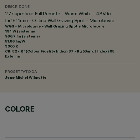
DESCRIZIONE
27 superficie Full Remote - Warm White - 48Vdc -
L=1511mm - Ottica Wall Grazing Spot - Microlouvre
WGS + Microlouvre - Wall Grazing Spot + Microlouvre
19.1 W (sistema)
986.7 lm (sistema)
51.66 lm/W
3000 K
CRI
82
- Rf (Colour Fidelity Index) 87 - Rg (Gamut Index) 95
External
PROGETTATO DA
Jean-Michel Wilmotte
COLORE