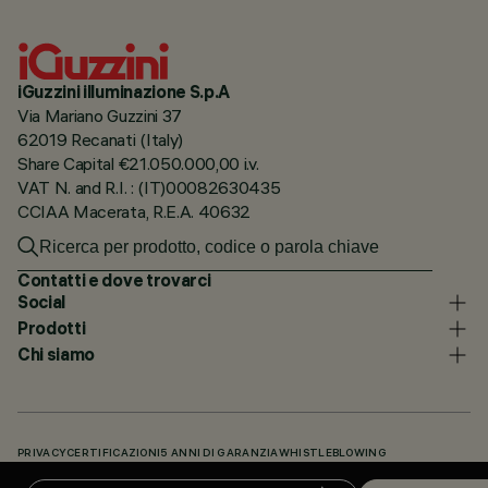
iGuzzini illuminazione S.p.A
Via Mariano Guzzini 37
62019 Recanati (Italy)
Share Capital €21.050.000,00 i.v.
VAT N. and R.I. : (IT)00082630435
CCIAA Macerata, R.E.A. 40632
Contatti e dove trovarci
Social
Prodotti
Chi siamo
PRIVACY
CERTIFICAZIONI
5 ANNI DI GARANZIA
WHISTLEBLOWING
COOKIE POLICY
DICHIARAZIONE DI ACCESSIBILITÀ
I NOSTRI CODICI