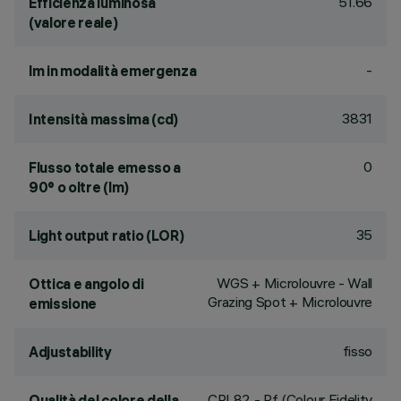
51.66
Efficienza luminosa
(valore reale)
-
lm in modalità emergenza
3831
Intensità massima (cd)
0
Flusso totale emesso a
90° o oltre (lm)
35
Light output ratio (LOR)
WGS + Microlouvre - Wall
Ottica e angolo di
Grazing Spot + Microlouvre
emissione
fisso
Adjustability
CRI
82
- Rf (Colour Fidelity
Qualità del colore della