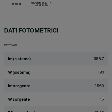
UK CONFORMITY
RETILAP
ASSESSED
DATI FOTOMETRICI
DETTAGLI
986.7
lm (sistema)
19.1
W (sistema)
2860
lm sorgente
15
W sorgente