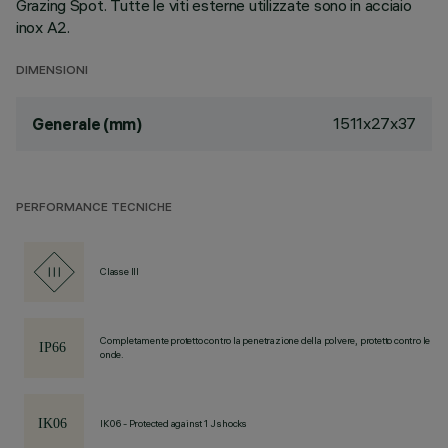
Grazing Spot. Tutte le viti esterne utilizzate sono in acciaio
inox A2.
DIMENSIONI
1511x27x37
Generale (mm)
PERFORMANCE TECNICHE
Classe III
Completamente protetto contro la penetrazione della polvere, protetto contro le
onde.
IK06 - Protected against 1 J shocks