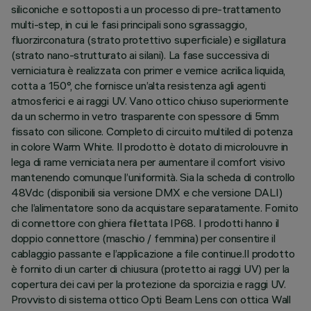
siliconiche e sottoposti a un processo di pre-trattamento
multi-step, in cui le fasi principali sono sgrassaggio,
fluorzirconatura (strato protettivo superficiale) e sigillatura
(strato nano-strutturato ai silani). La fase successiva di
verniciatura è realizzata con primer e vernice acrilica liquida,
cotta a 150°, che fornisce un’alta resistenza agli agenti
atmosferici e ai raggi UV. Vano ottico chiuso superiormente
da un schermo in vetro trasparente con spessore di 5mm
fissato con silicone. Completo di circuito multiled di potenza
in colore Warm White. Il prodotto è dotato di microlouvre in
lega di rame verniciata nera per aumentare il comfort visivo
mantenendo comunque l’uniformità. Sia la scheda di controllo
48Vdc (disponibili sia versione DMX e che versione DALI)
che l’alimentatore sono da acquistare separatamente. Fornito
di connettore con ghiera filettata IP68. I prodotti hanno il
doppio connettore (maschio / femmina) per consentire il
cablaggio passante e l’applicazione a file continue.Il prodotto
è fornito di un carter di chiusura (protetto ai raggi UV) per la
copertura dei cavi per la protezione da sporcizia e raggi UV.
Provvisto di sistema ottico Opti Beam Lens con ottica Wall