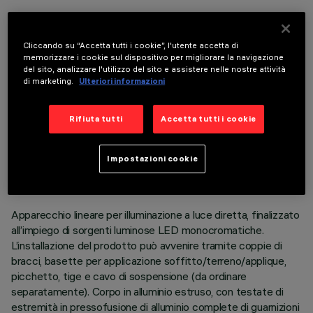
COMPONENTI OPZIONALI
Cliccando su “Accetta tutti i cookie”, l'utente accetta di
memorizzare i cookie sul dispositivo per migliorare la navigazione
del sito, analizzare l'utilizzo del sito e assistere nelle nostre attività
di marketing.
Ulteriori informazioni
Rifiuta tutti
Accetta tutti i cookie
DATI TECNICI
ULTIMO AGGIORNAMENTO: 06/08/2026
Impostazioni cookie
DESCRIZIONE
Apparecchio lineare per illuminazione a luce diretta, finalizzato
all’impiego di sorgenti luminose LED monocromatiche.
L’installazione del prodotto può avvenire tramite coppie di
bracci, basette per applicazione soffitto/terreno/applique,
picchetto, tige e cavo di sospensione (da ordinare
separatamente). Corpo in alluminio estruso, con testate di
estremità in pressofusione di alluminio complete di guarnizioni